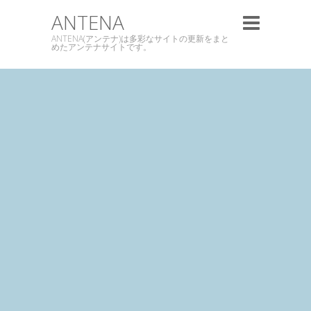
ANTENA
ANTENA(アンテナ)は多彩なサイトの更新をまと
めたアンテナサイトです。