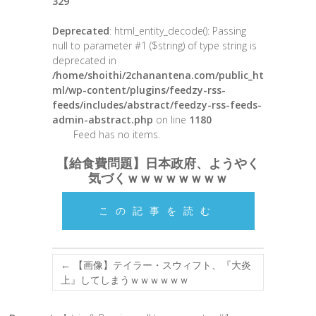
329
Deprecated
: html_entity_decode(): Passing
null to parameter #1 ($string) of type string is
deprecated in
/home/shoithi/2chanantena.com/public_ht
ml/wp-content/plugins/feedzy-rss-
feeds/includes/abstract/feedzy-rss-feeds-
admin-abstract.php
on line
1180
Feed has no items.
【給食費問題】日本政府、ようやく
気づくｗｗｗｗｗｗｗｗ
この記事を読む
←
【画像】テイラー・スウィフト、『大炎
上』してしまうｗｗｗｗｗｗ