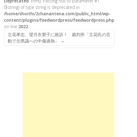
Deprecated
: trim(): Passing null to parameter #1
($string) of type string is deprecated in
/home/shoithi/2chanantena.com/public_html/wp-
content/plugins/feedwordpress/feedwordpress.php
on line
2022
立花孝志、望月衣塑子に敗訴！ 裁判所「立花氏の言
動で元県議への中傷過熱」
→