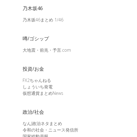
乃木坂46
乃木坂46まとめ 1/46
噂/ゴシップ
大地震・前兆・予言.com
投資/お金
FX2ちゃんねる
しょういち発電
仮想通貨まとめNews
政治/社会
なんJ政治ネタまとめ
令和の社会・ニュース発信所
国家総動員報