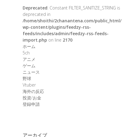
Deprecated
: Constant FILTER_SANITIZE_STRING is
deprecated in
/home/shoithi/2chanantena.com/public_html/
wp-content/plugins/feedzy-rss-
feeds/includes/admin/feedzy-rss-feeds-
import.php
on line
2170
ホーム
5ch
アニメ
ゲーム
ニュース
野球
Vtuber
海外の反応
投資/お金
登録申請
アーカイブ