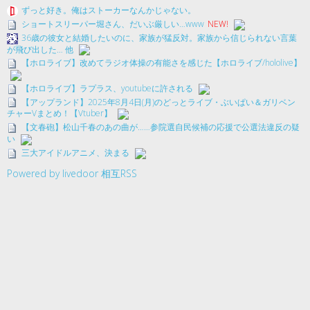
ずっと好き。俺はストーカーなんかじゃない。
ショートスリーパー堀さん、だいぶ厳しい…www
NEW!
36歳の彼女と結婚したいのに、家族が猛反対。家族から信じられない言葉
が飛び出した… 他
【ホロライブ】改めてラジオ体操の有能さを感じた【ホロライブ/hololive】
【ホロライブ】ラプラス、youtubeに許される
【アップランド】2025年8月4日(月)のどっとライブ・ぶいぱい＆ガリベン
チャーVまとめ！【Vtuber】
【文春砲】松山千春のあの曲が……参院選自民候補の応援で公選法違反の疑
い
三大アイドルアニメ、決まる
Powered by livedoor 相互RSS