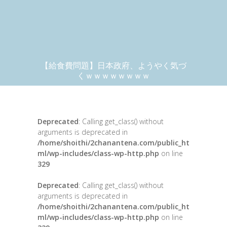
【給食費問題】日本政府、ようやく気づ
くｗｗｗｗｗｗｗｗ
Deprecated
: Calling get_class() without
arguments is deprecated in
/home/shoithi/2chanantena.com/public_ht
ml/wp-includes/class-wp-http.php
on line
329
Deprecated
: Calling get_class() without
arguments is deprecated in
/home/shoithi/2chanantena.com/public_ht
ml/wp-includes/class-wp-http.php
on line