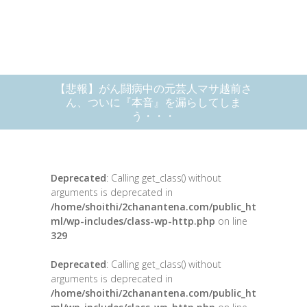
【悲報】がん闘病中の元芸人マサ越前さ
ん、ついに『本音』を漏らしてしま
う・・・
Deprecated
: Calling get_class() without
arguments is deprecated in
/home/shoithi/2chanantena.com/public_ht
ml/wp-includes/class-wp-http.php
on line
329
Deprecated
: Calling get_class() without
arguments is deprecated in
/home/shoithi/2chanantena.com/public_ht