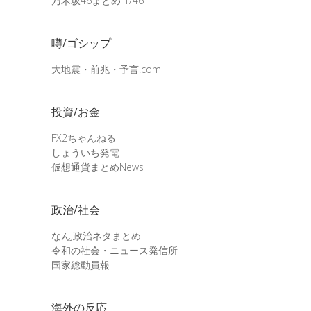
乃木坂46まとめ 1/46
噂/ゴシップ
大地震・前兆・予言.com
投資/お金
FX2ちゃんねる
しょういち発電
仮想通貨まとめNews
政治/社会
なんJ政治ネタまとめ
令和の社会・ニュース発信所
国家総動員報
海外の反応