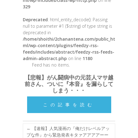
ml/wp-includes/class-wp-http.php
on line
329
Deprecated
: html_entity_decode(): Passing
null to parameter #1 ($string) of type string is
deprecated in
/home/shoithi/2chanantena.com/public_ht
ml/wp-content/plugins/feedzy-rss-
feeds/includes/abstract/feedzy-rss-feeds-
admin-abstract.php
on line
1180
Feed has no items.
【悲報】がん闘病中の元芸人マサ越
前さん、ついに『本音』を漏らして
しまう・・・
この記事を読む
←
【速報】人気漫画の『俺だけレベルアッ
プな件』から緊急発表キタァアアアアーー