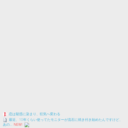
恋は疑惑に染まり、狂気へ変わる
最近、10年くらい使ってたモニターが流石に焼き付き始めたんですけど、
あの...
NEW!