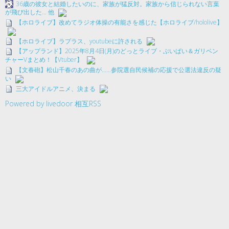
36歳の彼女と結婚したいのに、家族が猛反対。家族から信じられない言葉
が飛び出した… 他
【ホロライブ】改めてラジオ体操の有能さを感じた【ホロライブ/hololive】
【ホロライブ】ラプラス、youtubeに許される
【アップランド】2025年8月4日(月)のどっとライブ・ぶいぱい＆ガリベン
チャーVまとめ！【Vtuber】
【文春砲】松山千春のあの曲が……参院選自民候補の応援で公選法違反の疑
い
三大アイドルアニメ、決まる
Powered by livedoor 相互RSS