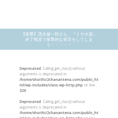
【衝撃】茂木健一郎さん、『ミヤネ屋』
終了報道で衝撃的な発言をしてしま
う・・・・・
Deprecated
: Calling get_class() without
arguments is deprecated in
/home/shoithi/2chanantena.com/public_ht
ml/wp-includes/class-wp-http.php
on line
329
Deprecated
: Calling get_class() without
arguments is deprecated in
/home/shoithi/2chanantena.com/public_ht