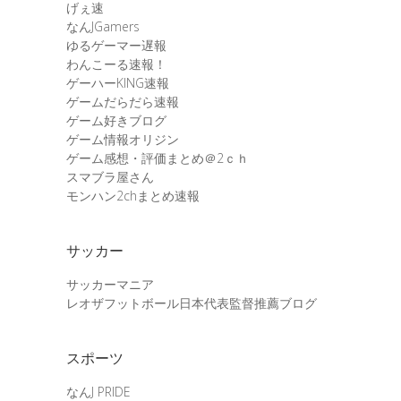
げぇ速
なんJGamers
ゆるゲーマー遅報
わんこーる速報！
ゲーハーKING速報
ゲームだらだら速報
ゲーム好きブログ
ゲーム情報オリジン
ゲーム感想・評価まとめ＠2ｃｈ
スマブラ屋さん
モンハン2chまとめ速報
サッカー
サッカーマニア
レオザフットボール日本代表監督推薦ブログ
スポーツ
なんJ PRIDE