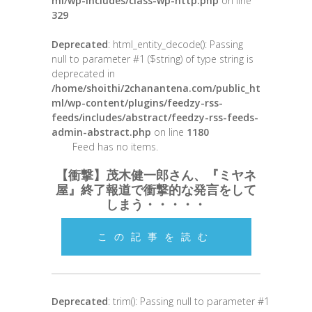
ml/wp-includes/class-wp-http.php
on line
329
Deprecated
: html_entity_decode(): Passing
null to parameter #1 ($string) of type string is
deprecated in
/home/shoithi/2chanantena.com/public_ht
ml/wp-content/plugins/feedzy-rss-
feeds/includes/abstract/feedzy-rss-feeds-
admin-abstract.php
on line
1180
Feed has no items.
【衝撃】茂木健一郎さん、『ミヤネ
屋』終了報道で衝撃的な発言をして
しまう・・・・・
この記事を読む
Deprecated
: trim(): Passing null to parameter #1