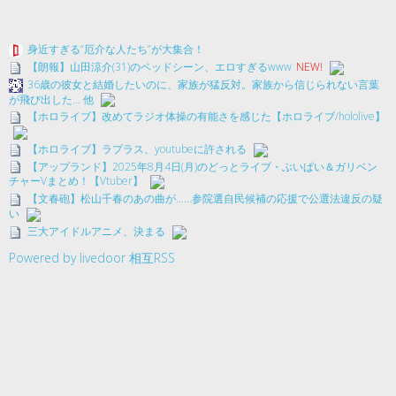
身近すぎる“厄介な人たち”が大集合！
【朗報】山田涼介(31)のベッドシーン、エロすぎるwww
NEW!
36歳の彼女と結婚したいのに、家族が猛反対。家族から信じられない言葉
が飛び出した… 他
【ホロライブ】改めてラジオ体操の有能さを感じた【ホロライブ/hololive】
【ホロライブ】ラプラス、youtubeに許される
【アップランド】2025年8月4日(月)のどっとライブ・ぶいぱい＆ガリベン
チャーVまとめ！【Vtuber】
【文春砲】松山千春のあの曲が……参院選自民候補の応援で公選法違反の疑
い
三大アイドルアニメ、決まる
Powered by livedoor 相互RSS