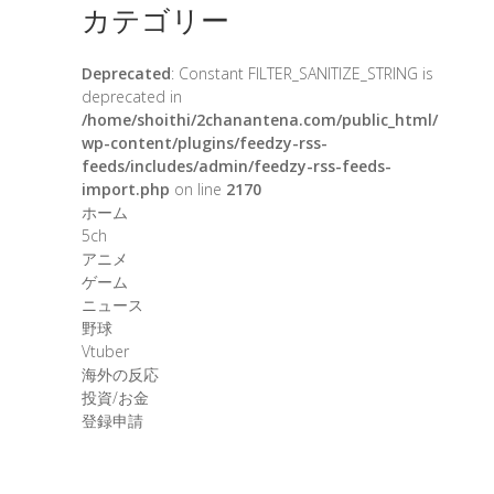
カテゴリー
Deprecated
: Constant FILTER_SANITIZE_STRING is
deprecated in
/home/shoithi/2chanantena.com/public_html/
wp-content/plugins/feedzy-rss-
feeds/includes/admin/feedzy-rss-feeds-
import.php
on line
2170
ホーム
5ch
アニメ
ゲーム
ニュース
野球
Vtuber
海外の反応
投資/お金
登録申請