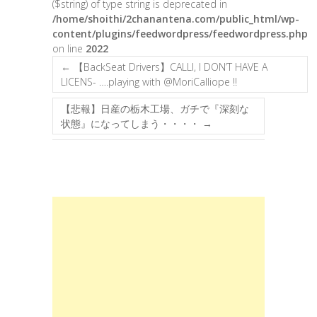
($string) of type string is deprecated in
/home/shoithi/2chanantena.com/public_html/wp-
content/plugins/feedwordpress/feedwordpress.php
on line
2022
←
【BackSeat Drivers】CALLI, I DON’T HAVE A
LICENS- ….playing with @MoriCalliope !!
【悲報】日産の栃木工場、ガチで『深刻な
状態』になってしまう・・・・
→