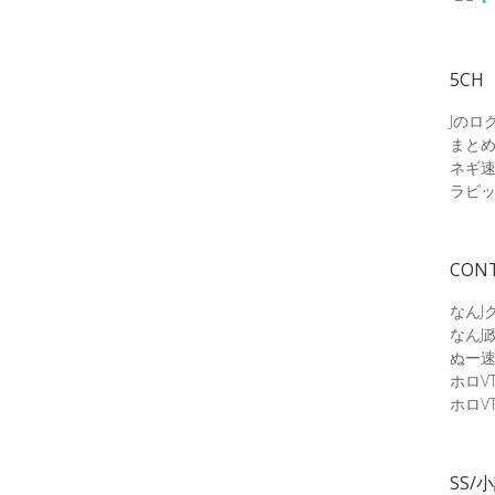
5CH
Jのロ
まと
ネギ
ラビ
CON
なんJ
なんJ
ぬー
ホロV
ホロV
SS/