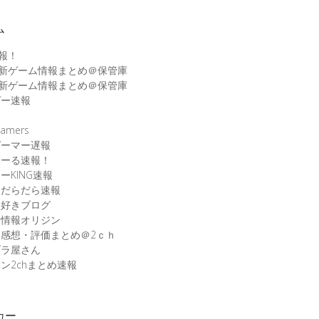
ム
速報！
最新ゲーム情報まとめ＠保管庫
最新ゲーム情報まとめ＠保管庫
ゲー速報
速
amers
ゲーマー遅報
こーる速報！
ーKING速報
ムだらだら速報
ム好きブログ
ム情報オリジン
感想・評価まとめ＠2ｃｈ
ブラ屋さん
ン2chまとめ速報
カー