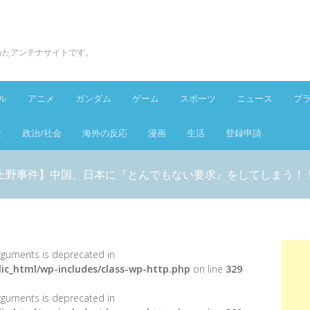
とめたアンテナサイトです。
ル
アニメ
ガンダム
ゲーム
スポーツ
ニュース
プ
金
政治/社会
海外の反応
漫画
生活
登録申請
上野事件】中国、日本に『とんでもない要求』をしてしまう！
 arguments is deprecated in
ic_html/wp-includes/class-wp-http.php
on line
329
 arguments is deprecated in