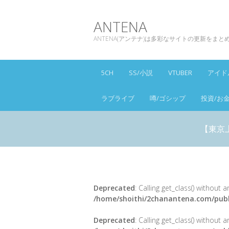
ANTENA
ANTENA(アンテナ)は多彩なサイトの更新をま
5CH
SS/小説
VTUBER
アイド
ラブライブ
噂/ゴシップ
投資/お
【東京
Deprecated
: Calling get_class() without
/home/shoithi/2chanantena.com/publ
Deprecated
: Calling get_class() without