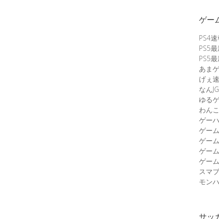
ゲー
PS4
PS5
PS5
あま
げぇ
なんJG
ゆる
わん
ゲーハ
ゲー
ゲー
ゲー
ゲーム
スマ
モンハ
サッ