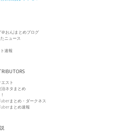
グ＠おんJまとめブログ
めたニュース
速
ット速報
TRIBUTORS
クエスト
政治ネタまとめ
速！
Tuberまとめ・ダークネス
Tuberまとめ速報
小説