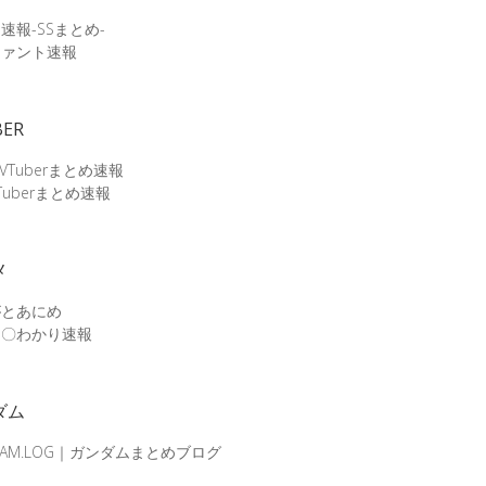
速報-SSまとめ-
ファント速報
BER
 VTuberまとめ速報
Tuberまとめ速報
メ
がとあにめ
メ〇わかり速報
ダム
DAM.LOG｜ガンダムまとめブログ