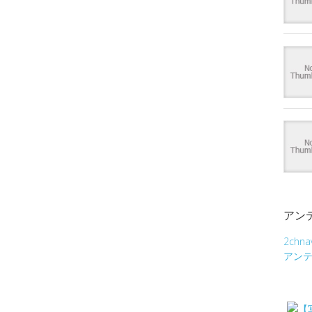
アン
2chna
アン