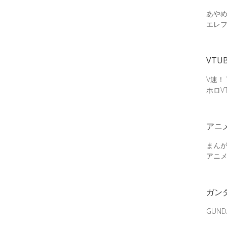
あやめ
エレ
VTU
V速！
ホロV
アニ
まん
アニ
ガン
GUN