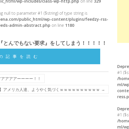
ic_html/wp-includes/class-wp-http.php
on line
329
g null to parameter #1 ($string) of type string is
ena.com/public_html/wp-content/plugins/feedzy-rss-
feeds-admin-abstract.php
on line
1180
『とんでもない要求』をしてしまう！！！！！
の記事を読む
Depre
#1 ($s
アアアアアーーーー！！
/home
ml/wp
】アメリカ人達、ようやく気づくｗｗｗｗｗｗｗｗｗｗ
→
conte
ress.
Depre
#1 ($s
/home
ml/wp