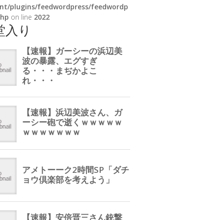
nt/plugins/feedwordpress/feedwordp
php
on line
2022
堂入り