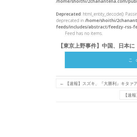
/home/shoithi/2chanantena.com/publ
Deprecated
: html_entity_decode(): Passin
deprecated in
/home/shoithi/2chanant
feeds/includes/abstract/feedzy-rss-
Feed has no items.
【東京上野事件】中国、日本に
こ
←
【速報】スズキ、『大勝利』キタァ
【速報