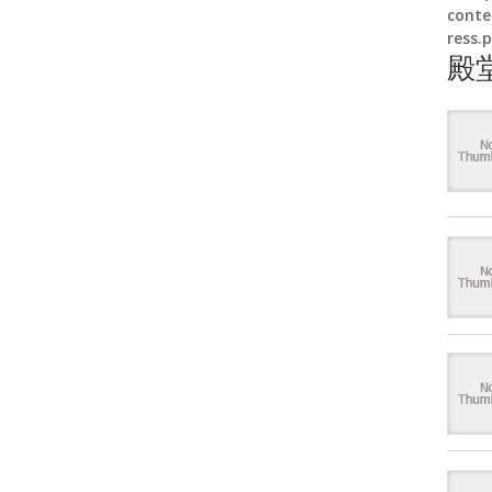
conte
ress.
殿