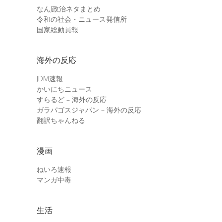
なんJ政治ネタまとめ
令和の社会・ニュース発信所
国家総動員報
海外の反応
JDM速報
かいにちニュース
すらるど – 海外の反応
ガラパゴスジャパン – 海外の反応
翻訳ちゃんねる
漫画
ねいろ速報
マンガ中毒
生活