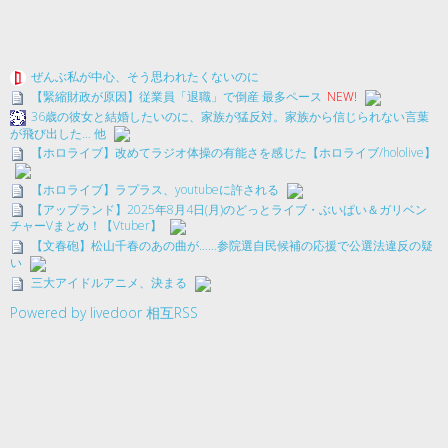
ぜんぶ私が中心、そう思われたくないのに
【緊縮財政が原因】従業員「退職」で倒産 最多ペース
NEW!
36歳の彼女と結婚したいのに、家族が猛反対。家族から信じられない言葉
が飛び出した… 他
【ホロライブ】改めてラジオ体操の有能さを感じた【ホロライブ/hololive】
【ホロライブ】ラプラス、youtubeに許される
【アップランド】2025年8月4日(月)のどっとライブ・ぶいぱい＆ガリベン
チャーVまとめ！【Vtuber】
【文春砲】松山千春のあの曲が……参院選自民候補の応援で公選法違反の疑
い
三大アイドルアニメ、決まる
Powered by livedoor 相互RSS