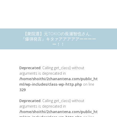
【衆院選】元TOKIOの長瀬智也さん、
『爆弾発言』キタァアアアアアーーーー
ー！！
Deprecated
: Calling get_class() without
arguments is deprecated in
/home/shoithi/2chanantena.com/public_ht
ml/wp-includes/class-wp-http.php
on line
329
Deprecated
: Calling get_class() without
arguments is deprecated in
/home/shoithi/2chanantena.com/public_ht