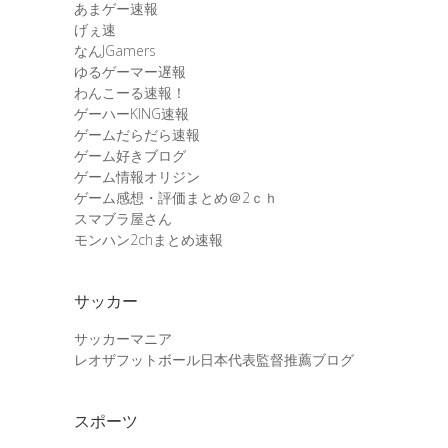
あまゲー速報
げぇ速
なんJGamers
ゆるゲーマー遅報
わんこーる速報！
ゲーハーKING速報
ゲームだらだら速報
ゲーム好きブログ
ゲーム情報オリジン
ゲーム感想・評価まとめ＠2ｃｈ
スマブラ屋さん
モンハン2chまとめ速報
サッカー
サッカーマニア
レオザフットボール日本代表監督推薦ブログ
スポーツ