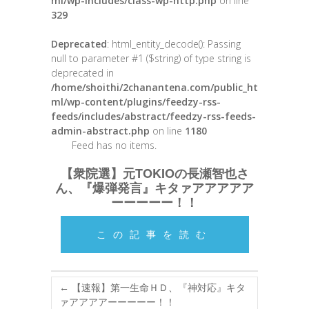
ml/wp-includes/class-wp-http.php
on line
329
Deprecated
: html_entity_decode(): Passing
null to parameter #1 ($string) of type string is
deprecated in
/home/shoithi/2chanantena.com/public_ht
ml/wp-content/plugins/feedzy-rss-
feeds/includes/abstract/feedzy-rss-feeds-
admin-abstract.php
on line
1180
Feed has no items.
【衆院選】元TOKIOの長瀬智也さ
ん、『爆弾発言』キタァアアアアア
ーーーーー！！
この記事を読む
←
【速報】第一生命ＨＤ、『神対応』キタ
ァアアアアーーーーー！！