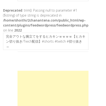
Deprecated
: trim(): Passing null to parameter #1
($string) of type string is deprecated in
/home/shoithi/2chanantena.com/public_html/wp-
content/plugins/feedwordpress/feedwordpress.php
on line
2022
完全アウトな腕立てをするヒカキンｗｗｗｗ【ヒカキ
ン切り抜き/Twich配信】#shorts #twitch #切り抜き
→