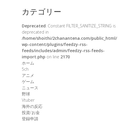
カテゴリー
Deprecated
: Constant FILTER_SANITIZE_STRING is
deprecated in
/home/shoithi/2chanantena.com/public_html/
wp-content/plugins/feedzy-rss-
feeds/includes/admin/feedzy-rss-feeds-
import.php
on line
2170
ホーム
5ch
アニメ
ゲーム
ニュース
野球
Vtuber
海外の反応
投資/お金
登録申請