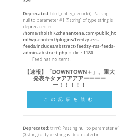
329
Deprecated
: html_entity_decode(): Passing
null to parameter #1 ($string) of type string is
deprecated in
/home/shoithi/2chanantena.com/public_ht
ml/wp-content/plugins/feedzy-rss-
feeds/includes/abstract/feedzy-rss-feeds-
admin-abstract.php
on line
1180
Feed has no items.
【速報】「DOWNTOWN＋」、重大
発表キタァアアアアーーーー
ー！！！！！
この記事を読む
Deprecated
: trim(): Passing null to parameter #1
($string) of type string is deprecated in