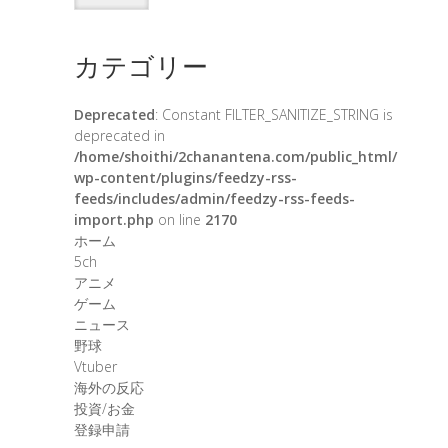
カテゴリー
Deprecated
: Constant FILTER_SANITIZE_STRING is
deprecated in
/home/shoithi/2chanantena.com/public_html/
wp-content/plugins/feedzy-rss-
feeds/includes/admin/feedzy-rss-feeds-
import.php
on line
2170
ホーム
5ch
アニメ
ゲーム
ニュース
野球
Vtuber
海外の反応
投資/お金
登録申請