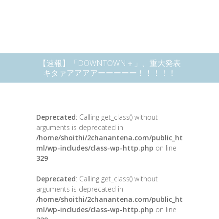
【速報】「DOWNTOWN＋」、重大発表
キタァアアアアーーーーー！！！！！
Deprecated
: Calling get_class() without
arguments is deprecated in
/home/shoithi/2chanantena.com/public_ht
ml/wp-includes/class-wp-http.php
on line
329
Deprecated
: Calling get_class() without
arguments is deprecated in
/home/shoithi/2chanantena.com/public_ht
ml/wp-includes/class-wp-http.php
on line