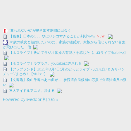
“変われない私”が動き出す瞬間に出会う
【画像】日本のOL、やはりシコすぎることが判明www
NEW!
36歳の彼女と結婚したいのに、家族が猛反対。家族から信じられない言葉
が飛び出した… 他
【ホロライブ】改めてラジオ体操の有能さを感じた【ホロライブ/hololive】
【ホロライブ】ラプラス、youtubeに許される
【アップランド】2025年8月4日(月)のどっとライブ・ぶいぱい＆ガリベン
チャーVまとめ！【Vtuber】
【文春砲】松山千春のあの曲が……参院選自民候補の応援で公選法違反の疑
い
三大アイドルアニメ、決まる
Powered by livedoor 相互RSS