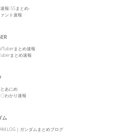
速報-SSまとめ-
ファント速報
BER
 VTuberまとめ速報
Tuberまとめ速報
メ
がとあにめ
メ〇わかり速報
ダム
DAM.LOG｜ガンダムまとめブログ