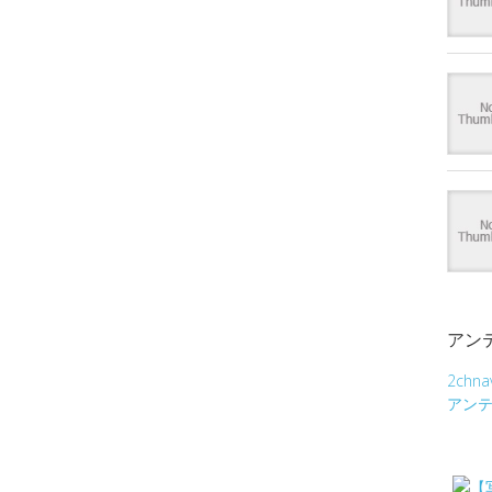
アン
2chna
アン