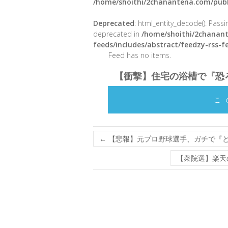
/home/shoithi/2chanantena.com/publ
Deprecated
: html_entity_decode(): Passin
deprecated in
/home/shoithi/2chanant
feeds/includes/abstract/feedzy-rss-
Feed has no items.
【衝撃】住宅の浴槽で『恐
こ
←
【悲報】元プロ野球選手、ガチで『
【衆院選】楽天