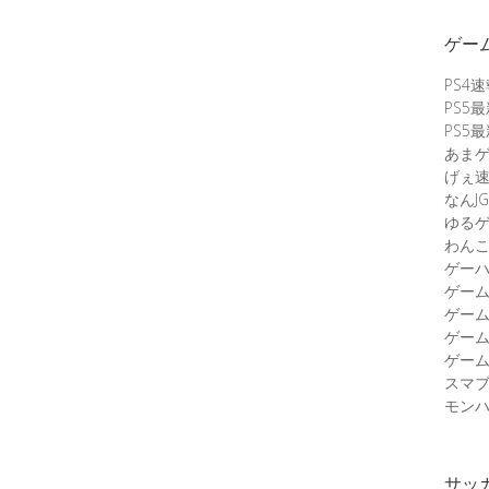
ゲー
PS4
PS5
PS5
あま
げぇ
なんJG
ゆる
わん
ゲーハ
ゲー
ゲー
ゲー
ゲーム
スマ
モンハ
サッ