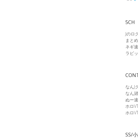
5CH
Jのロ
まと
ネギ
ラビ
CON
なんJ
なんJ
ぬー
ホロV
ホロV
SS/