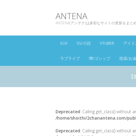
ANTENA
ANTENA(アンテナ)は多彩なサイトの更新をま
5CH
SS/小説
VTUBER
アイド
ラブライブ
噂/ゴシップ
投資/お
【
Deprecated
: Calling get_class() without
/home/shoithi/2chanantena.com/publ
Deprecated
: Calling get_class() without