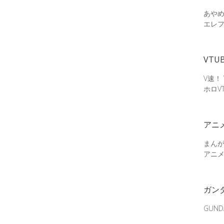
あやめ
エレ
VTU
V速！
ホロV
アニ
まん
アニ
ガン
GUN