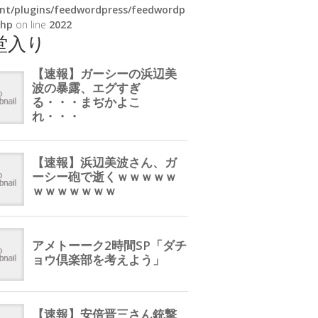
nt/plugins/feedwordpress/feedwordp
php
on line
2022
堂入り