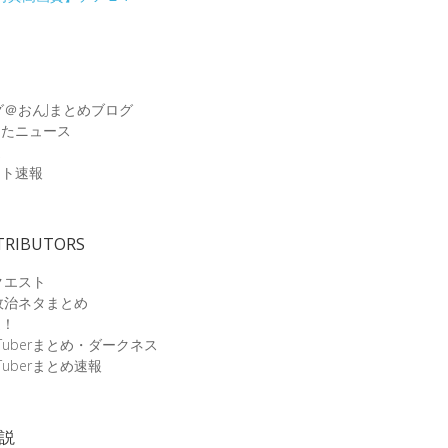
グ＠おんJまとめブログ
めたニュース
速
ット速報
TRIBUTORS
クエスト
政治ネタまとめ
速！
Tuberまとめ・ダークネス
Tuberまとめ速報
小説