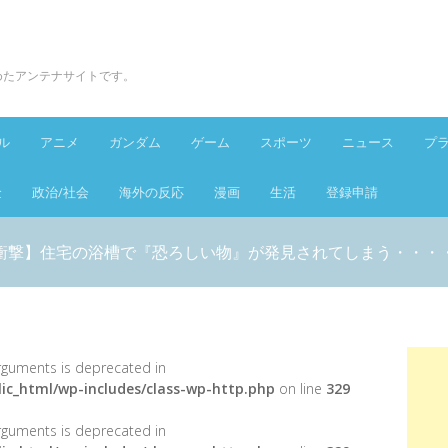
とめたアンテナサイトです。
ル
アニメ
ガンダム
ゲーム
スポーツ
ニュース
プ
金
政治/社会
海外の反応
漫画
生活
登録申請
衝撃】住宅の浴槽で『恐ろしい物』が発見されてしまう・・・
 arguments is deprecated in
ic_html/wp-includes/class-wp-http.php
on line
329
 arguments is deprecated in