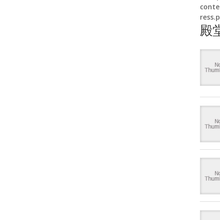
conte
ress.
殿