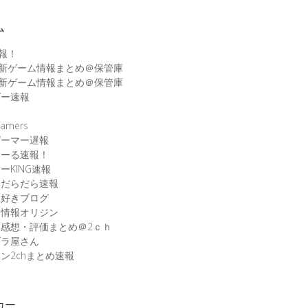
ム
速報！
最新ゲーム情報まとめ＠保管庫
最新ゲーム情報まとめ＠保管庫
ゲー速報
速
amers
ゲーマー遅報
こーる速報！
ーKING速報
ムだらだら速報
ム好きブログ
ム情報オリジン
感想・評価まとめ＠2ｃｈ
ブラ屋さん
ン2chまとめ速報
カー