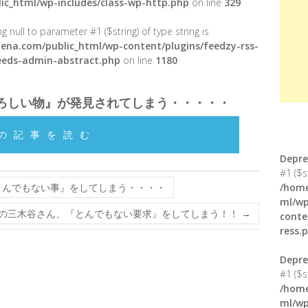
ic_html/wp-includes/class-wp-http.php
on line
329
g null to parameter #1 ($string) of type string is
ena.com/public_html/wp-content/plugins/feedzy-rss-
feeds-admin-abstract.php
on line
1180
ろしい物』が発見されてしまう・・・・・
の記事を読む
Depre
#1 ($s
とんでもない事』をしてしまう・・・・
/home
ml/wp
の三木谷さん、『とんでもない要求』をしてしまう！！
→
conte
ress.
Depre
#1 ($s
/home
ml/wp