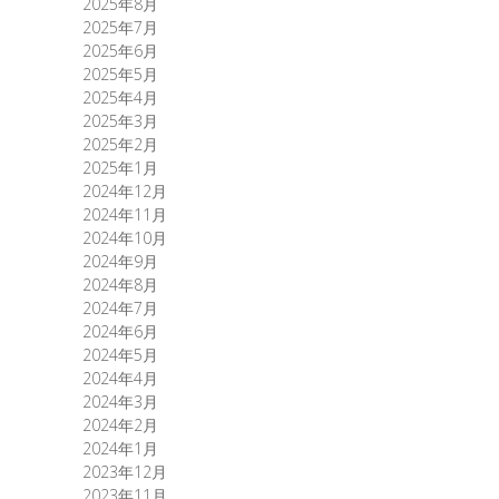
2025年8月
2025年7月
2025年6月
2025年5月
2025年4月
2025年3月
2025年2月
2025年1月
2024年12月
2024年11月
2024年10月
2024年9月
2024年8月
2024年7月
2024年6月
2024年5月
2024年4月
2024年3月
2024年2月
2024年1月
2023年12月
2023年11月