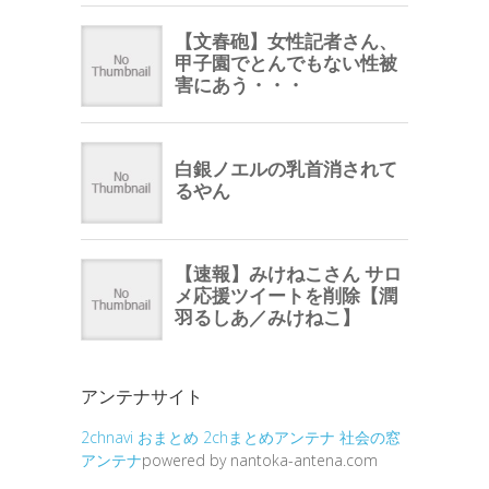
アンテナサイト
2chnavi
おまとめ
2chまとめアンテナ
社会の窓
アンテナ
powered by nantoka-antena.com