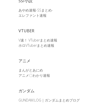
SS/小説
あやめ速報-SSまとめ-
エレファント速報
VTUBER
V速！ VTuberまとめ速報
ホロVTuberまとめ速報
アニメ
まんがとあにめ
アニメ〇わかり速報
ガンダム
GUNDAM.LOG｜ガンダムまとめブログ