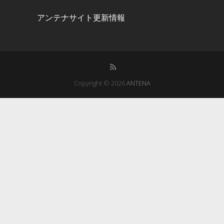
アンテナサイト更新情報
Copyright © 2026
ANTENA