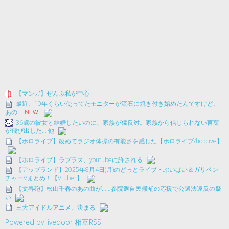
【マンガ】ぜんぶ私が中心
最近、10年くらい使ってたモニターが流石に焼き付き始めたんですけど、
あの...
NEW!
36歳の彼女と結婚したいのに、家族が猛反対。家族から信じられない言葉
が飛び出した… 他
【ホロライブ】改めてラジオ体操の有能さを感じた【ホロライブ/hololive】
【ホロライブ】ラプラス、youtubeに許される
【アップランド】2025年8月4日(月)のどっとライブ・ぶいぱい＆ガリベン
チャーVまとめ！【Vtuber】
【文春砲】松山千春のあの曲が……参院選自民候補の応援で公選法違反の疑
い
三大アイドルアニメ、決まる
Powered by livedoor 相互RSS