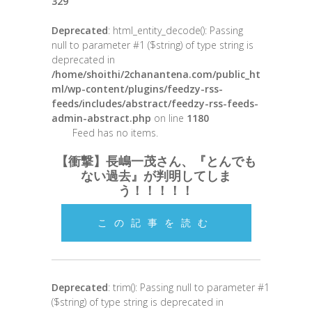
329
Deprecated
: html_entity_decode(): Passing
null to parameter #1 ($string) of type string is
deprecated in
/home/shoithi/2chanantena.com/public_ht
ml/wp-content/plugins/feedzy-rss-
feeds/includes/abstract/feedzy-rss-feeds-
admin-abstract.php
on line
1180
Feed has no items.
【衝撃】長嶋一茂さん、『とんでも
ない過去』が判明してしま
う！！！！！
この記事を読む
Deprecated
: trim(): Passing null to parameter #1
($string) of type string is deprecated in