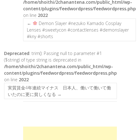
/home/shoithi/2chanantena.com/public_html/wp-
content/plugins/feedwordpress/feedwordpress.php
on line
2022
←
Demon Slayer #nezuko Kamado Cosplay
Lenses #sweetycon #contactlenses #demonslayer
#kny #shorts
Deprecated
: trim(): Passing null to parameter #1
($string) of type string is deprecated in
/home/shoithi/2chanantena.com/public_html/wp-
content/plugins/feedwordpress/feedwordpress.php
on line
2022
実質賃金4年連続マイナス 日本人、働いて働いて働
いたのに更に貧しくなる
→