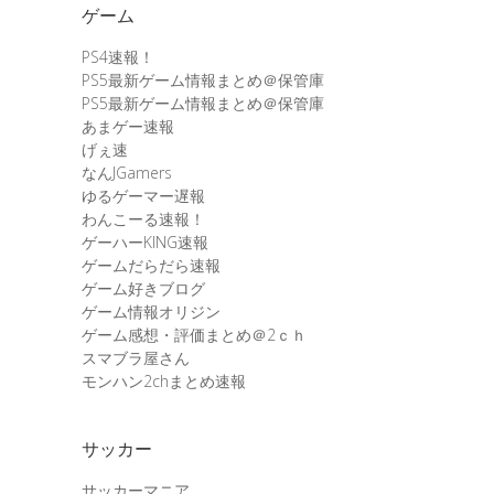
ゲーム
PS4速報！
PS5最新ゲーム情報まとめ＠保管庫
PS5最新ゲーム情報まとめ＠保管庫
あまゲー速報
げぇ速
なんJGamers
ゆるゲーマー遅報
わんこーる速報！
ゲーハーKING速報
ゲームだらだら速報
ゲーム好きブログ
ゲーム情報オリジン
ゲーム感想・評価まとめ＠2ｃｈ
スマブラ屋さん
モンハン2chまとめ速報
サッカー
サッカーマニア