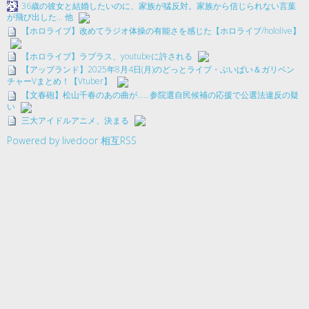
36歳の彼女と結婚したいのに、家族が猛反対。家族から信じられない言葉
が飛び出した… 他
【ホロライブ】改めてラジオ体操の有能さを感じた【ホロライブ/hololive】
【ホロライブ】ラプラス、youtubeに許される
【アップランド】2025年8月4日(月)のどっとライブ・ぶいぱい＆ガリベン
チャーVまとめ！【Vtuber】
【文春砲】松山千春のあの曲が……参院選自民候補の応援で公選法違反の疑
い
三大アイドルアニメ、決まる
Powered by livedoor 相互RSS