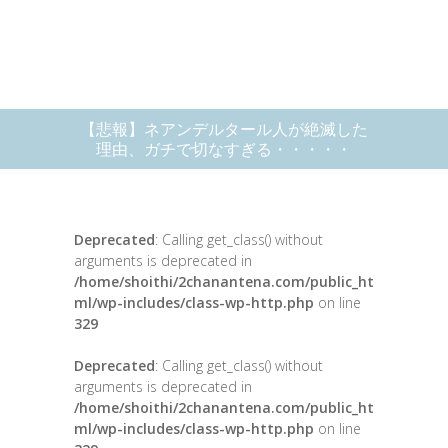
【悲報】ネアンデルタール人が絶滅した
理由、ガチで切なすぎる・・・・・
Deprecated
: Calling get_class() without
arguments is deprecated in
/home/shoithi/2chanantena.com/public_ht
ml/wp-includes/class-wp-http.php
on line
329
Deprecated
: Calling get_class() without
arguments is deprecated in
/home/shoithi/2chanantena.com/public_ht
ml/wp-includes/class-wp-http.php
on line