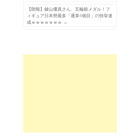
【朗報】鍵山優真さん、五輪銀メダル！フ
ィギュア日本勢最多「通算4個目」の快挙達
成ｗｗｗｗｗｗｗ
→