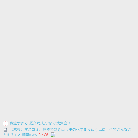
身近すぎる“厄介な人たち”が大集合！
【悲報】マスコミ、熊本で炊き出し中のへずまりゅう氏に「何でこんなこ
とを？」と質問www
NEW!