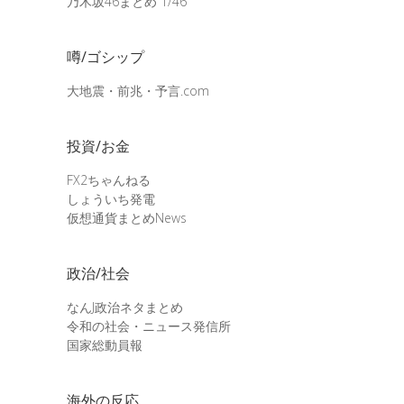
乃木坂46まとめ 1/46
噂/ゴシップ
大地震・前兆・予言.com
投資/お金
FX2ちゃんねる
しょういち発電
仮想通貨まとめNews
政治/社会
なんJ政治ネタまとめ
令和の社会・ニュース発信所
国家総動員報
海外の反応