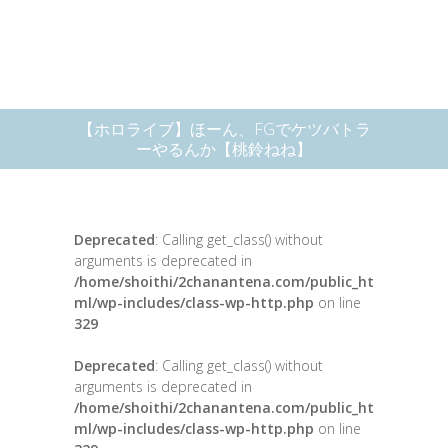
【ホロライブ】ほーん、FGでケツバトラ
ーやるんか【桃鈴ねね】
Deprecated
: Calling get_class() without
arguments is deprecated in
/home/shoithi/2chanantena.com/public_ht
ml/wp-includes/class-wp-http.php
on line
329
Deprecated
: Calling get_class() without
arguments is deprecated in
/home/shoithi/2chanantena.com/public_ht
ml/wp-includes/class-wp-http.php
on line