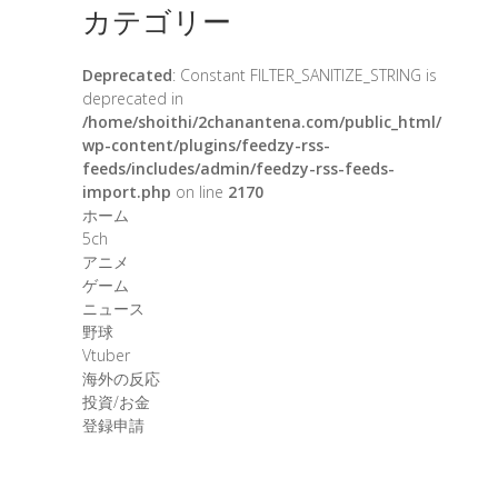
カテゴリー
Deprecated
: Constant FILTER_SANITIZE_STRING is
deprecated in
/home/shoithi/2chanantena.com/public_html/
wp-content/plugins/feedzy-rss-
feeds/includes/admin/feedzy-rss-feeds-
import.php
on line
2170
ホーム
5ch
アニメ
ゲーム
ニュース
野球
Vtuber
海外の反応
投資/お金
登録申請