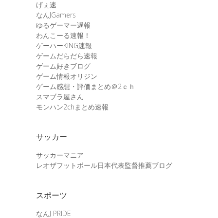
げぇ速
なんJGamers
ゆるゲーマー遅報
わんこーる速報！
ゲーハーKING速報
ゲームだらだら速報
ゲーム好きブログ
ゲーム情報オリジン
ゲーム感想・評価まとめ＠2ｃｈ
スマブラ屋さん
モンハン2chまとめ速報
サッカー
サッカーマニア
レオザフットボール日本代表監督推薦ブログ
スポーツ
なんJ PRIDE