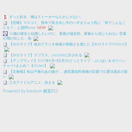
ずっと好き。俺はストーカーなんかじゃない。
【悲報】マスコミ、熊本で炊き出し中のへずまりゅう氏に「何でこんなこ
とを？」と質問www
NEW!
36歳の彼女と結婚したいのに、家族が猛反対。家族から信じられない言葉
が飛び出した… 他
【ホロライブ】改めてラジオ体操の有能さを感じた【ホロライブ/hololive】
【ホロライブ】ラプラス、youtubeに許される
【アップランド】2025年8月4日(月)のどっとライブ・ぶいぱい＆ガリベン
チャーVまとめ！【Vtuber】
【文春砲】松山千春のあの曲が……参院選自民候補の応援で公選法違反の疑
い
三大アイドルアニメ、決まる
Powered by livedoor 相互RSS