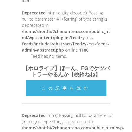
329
Deprecated
: html_entity_decode(): Passing
null to parameter #1 ($string) of type string is
deprecated in
/home/shoithi/2chanantena.com/public_ht
ml/wp-content/plugins/feedzy-rss-
feeds/includes/abstract/feedzy-rss-feeds-
admin-abstract.php
on line
1180
Feed has no items.
【ホロライブ】ほーん、FGでケツバ
トラーやるんか【桃鈴ねね】
この記事を読む
Deprecated
: trim(): Passing null to parameter #1
($string) of type string is deprecated in
/home/shoithi/2chanantena.com/public_html/wp-