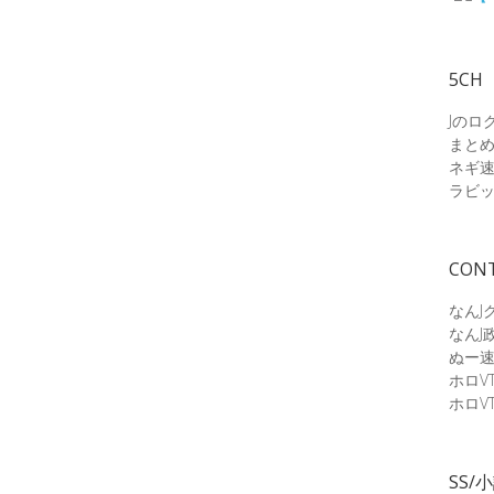
5CH
Jのロ
まと
ネギ
ラビ
CON
なんJ
なんJ
ぬー
ホロV
ホロV
SS/