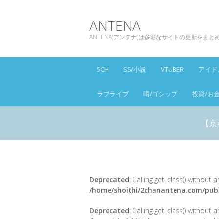
ANTENA
ANTENA(アンテナ)は多彩なサイトの更新をま
5CH
SS/小説
VTUBER
アイド
ラブライブ
噂/ゴシップ
投資/お
【京
Deprecated
: Calling get_class() without
/home/shoithi/2chanantena.com/publ
Deprecated
: Calling get_class() without