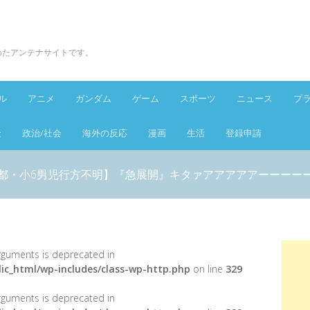
とめたアンテナサイトです。
ル
アニメ
ガンダム
ゲーム
スポーツ
ニュース
プ
金
政治/社会
海外の反応
漫画
生活
登録申請
都・小6男児行方不明】『急展開』キタァアアアアアーーーー
 arguments is deprecated in
ic_html/wp-includes/class-wp-http.php
on line
329
 arguments is deprecated in