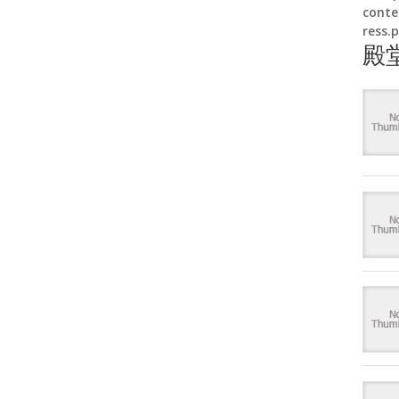
conte
ress.
殿