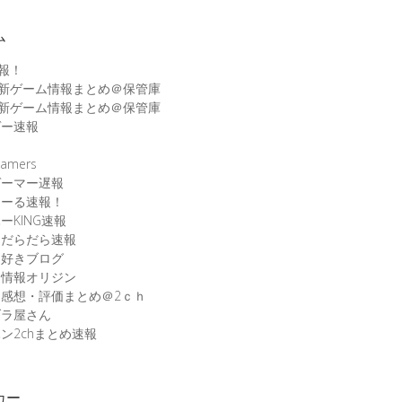
ム
速報！
最新ゲーム情報まとめ＠保管庫
最新ゲーム情報まとめ＠保管庫
ゲー速報
速
amers
ゲーマー遅報
こーる速報！
ーKING速報
ムだらだら速報
ム好きブログ
ム情報オリジン
感想・評価まとめ＠2ｃｈ
ブラ屋さん
ン2chまとめ速報
カー