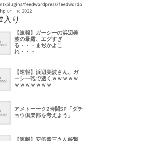
nt/plugins/feedwordpress/feedwordp
php
on line
2022
堂入り