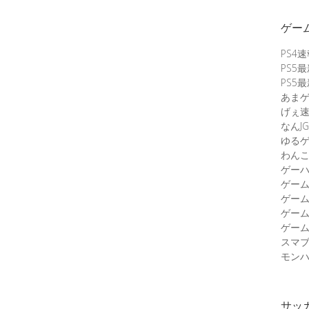
ゲー
PS4
PS5
PS5
あま
げぇ
なんJG
ゆる
わん
ゲーハ
ゲー
ゲー
ゲー
ゲーム
スマ
モンハ
サッ