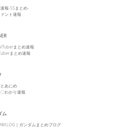
速報-SSまとめ-
ファント速報
BER
 VTuberまとめ速報
Tuberまとめ速報
メ
がとあにめ
メ〇わかり速報
ダム
DAM.LOG｜ガンダムまとめブログ