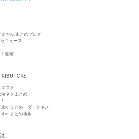
グ＠おんJまとめブログ
めたニュース
速
ット速報
TRIBUTORS
クエスト
政治ネタまとめ
速！
Tuberまとめ・ダークネス
Tuberまとめ速報
小説