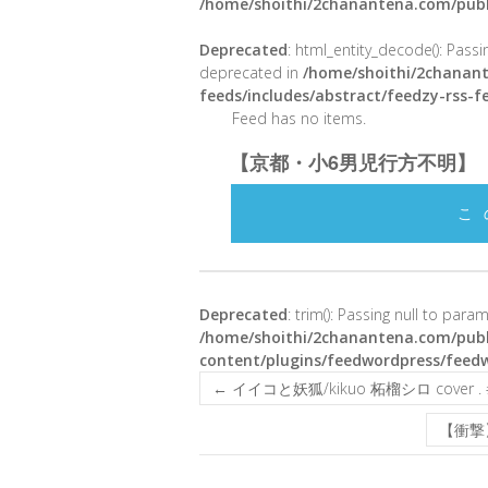
/home/shoithi/2chanantena.com/publ
Deprecated
: html_entity_decode(): Passin
deprecated in
/home/shoithi/2chanant
feeds/includes/abstract/feedzy-rss-
Feed has no items.
【京都・小6男児行方不明】
こ
Deprecated
: trim(): Passing null to para
/home/shoithi/2chanantena.com/publ
content/plugins/feedwordpress/feed
←
イイコと妖狐/kikuo 柘榴シロ cover . #
【衝撃