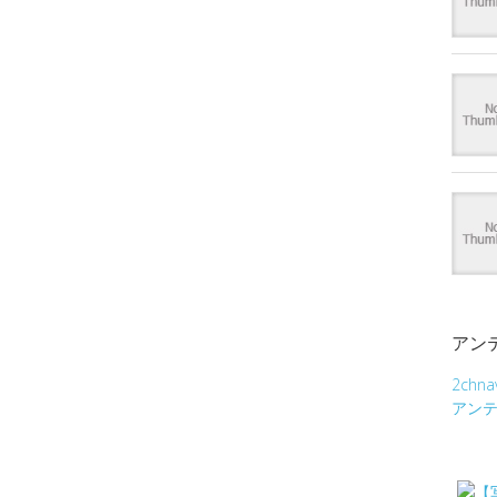
アン
2chna
アン