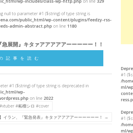
ic_html/wp-includes/class-wp-http.php
on line
329
g null to parameter #1 ($string) of type string is
ena.com/public_html/wp-content/plugins/feedzy-rss-
feeds-admin-abstract.php
on line
1180
『急展開』キタァアアアアアーーーーー！！
の記事を読む
Depre
#1 ($s
/home
meter #1 ($string) of type string is deprecated in
ml/wp
ic_html/wp-
conte
wordpress.php
on line
2022
ress.
vtuber #柘榴シロ #cover
Depre
】イラン、『緊急発表』キタァアアアアーーーーーー！
→
#1 ($s
/home
ml/wp