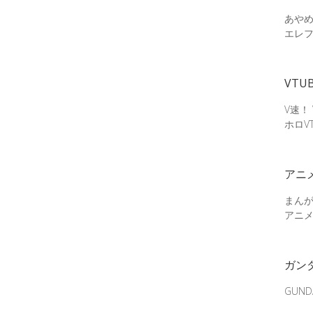
あやめ
エレ
VTU
V速！
ホロV
アニ
まん
アニ
ガン
GUN