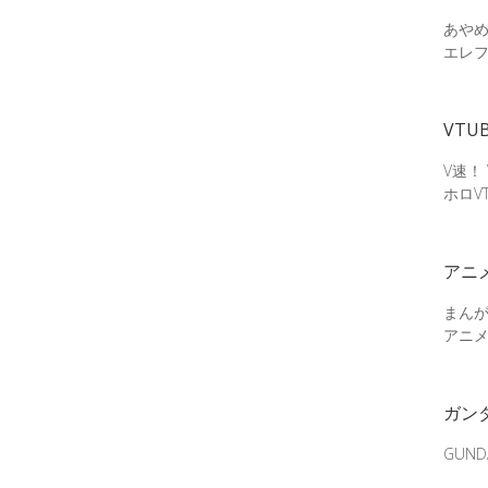
あやめ
エレ
VTU
V速！
ホロV
アニ
まん
アニ
ガン
GUN