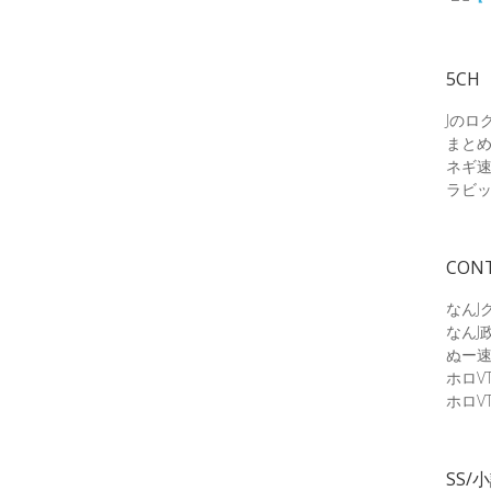
5CH
Jのロ
まと
ネギ
ラビ
CON
なんJ
なんJ
ぬー
ホロV
ホロV
SS/