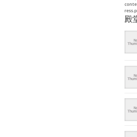
conte
ress.
殿