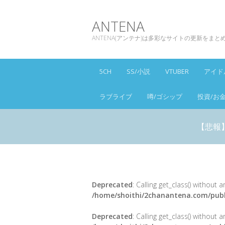
ANTENA
ANTENA(アンテナ)は多彩なサイトの更新をま
5CH
SS/小説
VTUBER
アイド
ラブライブ
噂/ゴシップ
投資/お
【悲報
Deprecated
: Calling get_class() without
/home/shoithi/2chanantena.com/publ
Deprecated
: Calling get_class() without