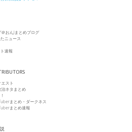
グ＠おんJまとめブログ
めたニュース
速
ット速報
TRIBUTORS
クエスト
政治ネタまとめ
速！
Tuberまとめ・ダークネス
Tuberまとめ速報
小説