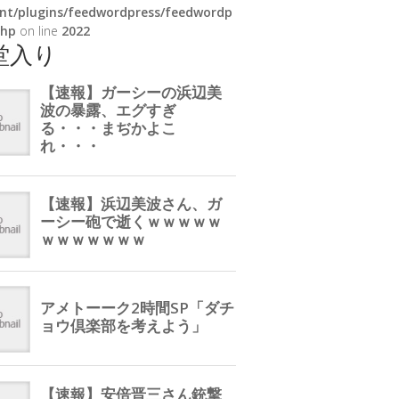
nt/plugins/feedwordpress/feedwordp
php
on line
2022
堂入り