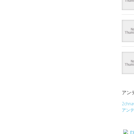
アン
2chna
アン