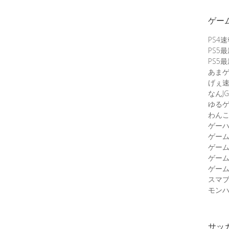
ゲー
PS4
PS5
PS5
あま
げぇ
なんJG
ゆる
わん
ゲーハ
ゲー
ゲー
ゲー
ゲーム
スマ
モンハ
サッ