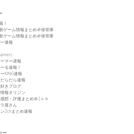
ム
速報！
最新ゲーム情報まとめ＠保管庫
最新ゲーム情報まとめ＠保管庫
ゲー速報
速
amers
ゲーマー遅報
こーる速報！
ーKING速報
ムだらだら速報
ム好きブログ
ム情報オリジン
感想・評価まとめ＠2ｃｈ
ブラ屋さん
ン2chまとめ速報
カー