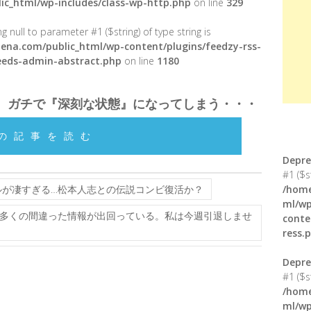
ic_html/wp-includes/class-wp-http.php
on line
329
g null to parameter #1 ($string) of type string is
ena.com/public_html/wp-content/plugins/feedzy-rss-
feeds-admin-abstract.php
on line
1180
、ガチで『深刻な状態』になってしまう・・・
の記事を読む
Depre
#1 ($s
が凄すぎる…松本人志との伝説コンビ復活か？
/home
ml/wp
多くの間違った情報が出回っている。私は今週引退しませ
conte
ress.
Depre
#1 ($s
/home
ml/wp