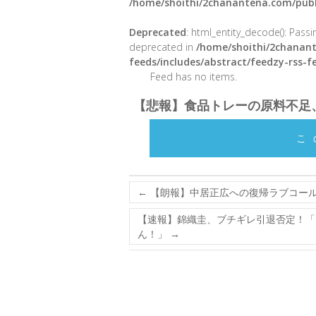
/home/shoithi/2chanantena.com/publ
Deprecated
: html_entity_decode(): Passin
deprecated in
/home/shoithi/2chanant
feeds/includes/abstract/feedzy-rss-
Feed has no items.
【悲報】食品トレーの原料不足
こ
←
【朗報】中居正広への復帰ラブコール
【速報】錦織圭、ブチギレ引退否定！「
ん！」
→