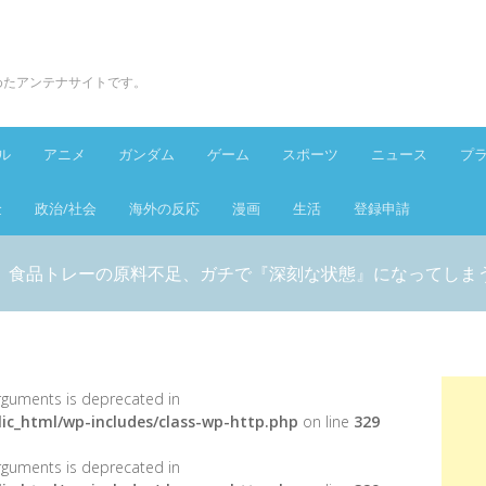
とめたアンテナサイトです。
ル
アニメ
ガンダム
ゲーム
スポーツ
ニュース
プ
金
政治/社会
海外の反応
漫画
生活
登録申請
】食品トレーの原料不足、ガチで『深刻な状態』になってしま
 arguments is deprecated in
ic_html/wp-includes/class-wp-http.php
on line
329
 arguments is deprecated in