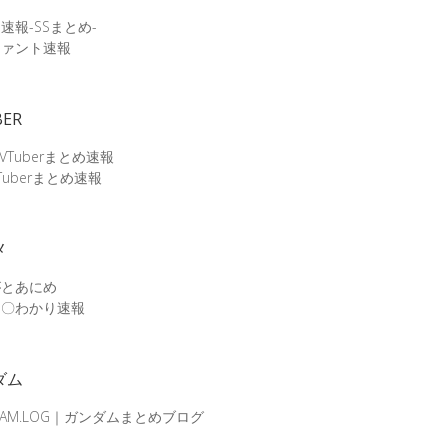
速報-SSまとめ-
ファント速報
BER
 VTuberまとめ速報
Tuberまとめ速報
メ
がとあにめ
メ〇わかり速報
ダム
DAM.LOG｜ガンダムまとめブログ