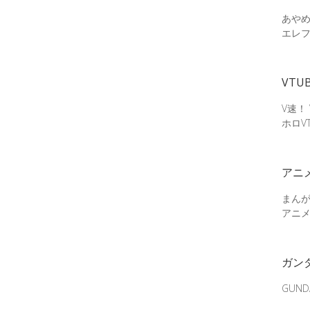
あやめ
エレ
VTU
V速！
ホロV
アニ
まん
アニ
ガン
GUN