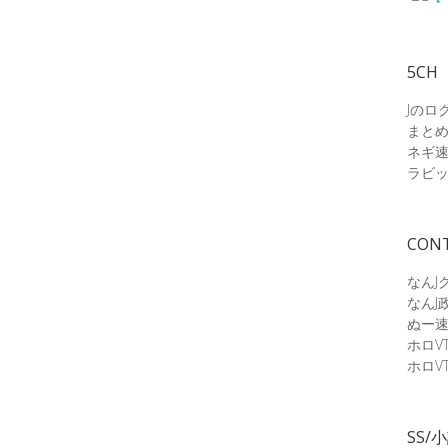
5CH
Jのロ
まと
ネギ
ラビ
CON
なんJ
なんJ
ぬー
ホロV
ホロV
SS/