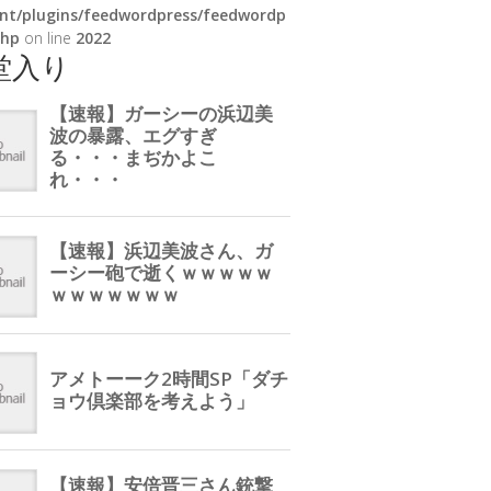
nt/plugins/feedwordpress/feedwordp
php
on line
2022
堂入り