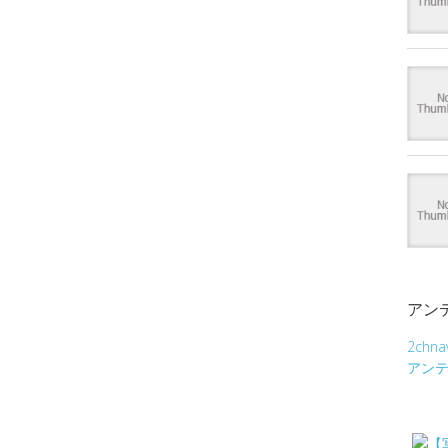
アン
2chna
アン