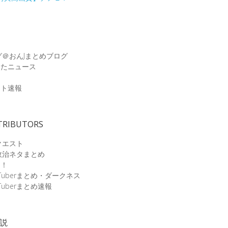
グ＠おんJまとめブログ
めたニュース
速
ット速報
TRIBUTORS
クエスト
政治ネタまとめ
速！
Tuberまとめ・ダークネス
Tuberまとめ速報
小説