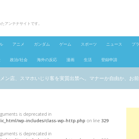
とめたアンテナサイトです。
ル
アニメ
ガンダム
ゲーム
スポーツ
ニュース
プ
金
政治/社会
海外の反応
漫画
生活
登録申請
メン店、スマホいじり客を実質出禁へ。マナーか自由か、お前
 arguments is deprecated in
ic_html/wp-includes/class-wp-http.php
on line
329
 arguments is deprecated in