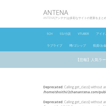
ANTENA
ANTENA(アンテナ)は多彩なサイトの更新をま
5CH
SS/小説
VTUBER
アイド
ラブライブ
噂/ゴシップ
投資/お
【悲報】人気ラー
Deprecated
: Calling get_class() without
/home/shoithi/2chanantena.com/publ
Deprecated
: Calling get_class() without