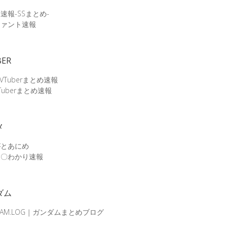
速報-SSまとめ-
ファント速報
BER
 VTuberまとめ速報
Tuberまとめ速報
メ
がとあにめ
メ〇わかり速報
ダム
DAM.LOG｜ガンダムまとめブログ