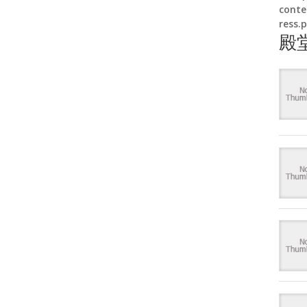
conte
ress.
殿