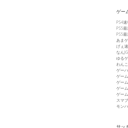
ゲー
PS4
PS5
PS5
あま
げぇ
なんJG
ゆる
わん
ゲーハ
ゲー
ゲー
ゲー
ゲーム
スマ
モンハ
サッ