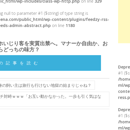
ic_html/wp-includes/class-wp-http.php
on line
329
g null to parameter #1 ($string) of type string is
ena.com/public_html/wp-content/plugins/feedzy-rss-
feeds-admin-abstract.php
on line
1180
ホいじり客を実質出禁へ。マナーか自由か、お
らどっちの味方？
の記事を読む
Depre
#1 ($s
/home
身の飼い主は旅行も行けない地獄の始まりじゃね？
ml/wp
conte
チ対峙ｗｗｗ「お互い動かなかった。一歩も引く気はな
ress.
Depre
#1 ($s
/home
ml/wp