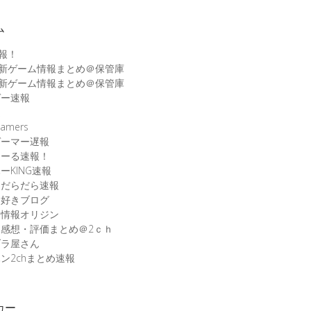
ム
速報！
最新ゲーム情報まとめ＠保管庫
最新ゲーム情報まとめ＠保管庫
ゲー速報
速
amers
ゲーマー遅報
こーる速報！
ーKING速報
ムだらだら速報
ム好きブログ
ム情報オリジン
感想・評価まとめ＠2ｃｈ
ブラ屋さん
ン2chまとめ速報
カー