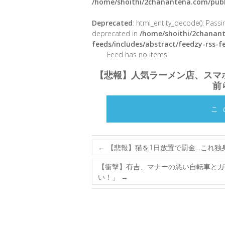
/home/shoithi/2chanantena.com/publ
Deprecated
: html_entity_decode(): Passin
deprecated in
/home/shoithi/2chanant
feeds/includes/abstract/feedzy-rss-
Feed has no items.
【悲報】人気ラーメン店、スマ
前
こ
←
【悲報】猫を1日放置で罰金…これ独
【衝撃】有吉、マナーの悪い自転車とガ
い！」
→