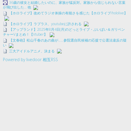
36歳の彼女と結婚したいのに、家族が猛反対。家族から信じられない言葉
が飛び出した… 他
【ホロライブ】改めてラジオ体操の有能さを感じた【ホロライブ/hololive】
【ホロライブ】ラプラス、youtubeに許される
【アップランド】2025年8月4日(月)のどっとライブ・ぶいぱい＆ガリベン
チャーVまとめ！【Vtuber】
【文春砲】松山千春のあの曲が……参院選自民候補の応援で公選法違反の疑
い
三大アイドルアニメ、決まる
Powered by livedoor 相互RSS