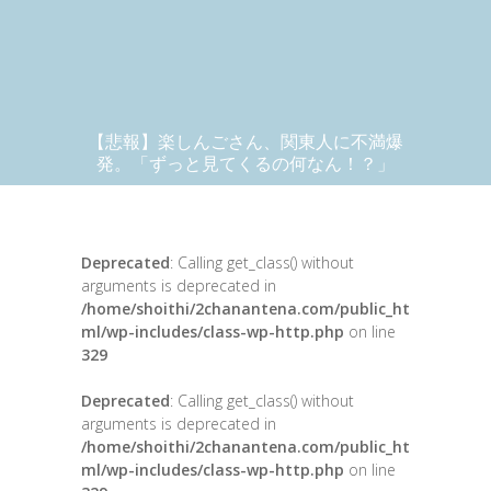
【悲報】楽しんごさん、関東人に不満爆
発。「ずっと見てくるの何なん！？」
Deprecated
: Calling get_class() without
arguments is deprecated in
/home/shoithi/2chanantena.com/public_ht
ml/wp-includes/class-wp-http.php
on line
329
Deprecated
: Calling get_class() without
arguments is deprecated in
/home/shoithi/2chanantena.com/public_ht
ml/wp-includes/class-wp-http.php
on line