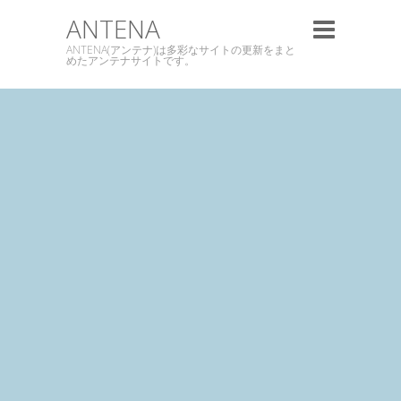
ANTENA
ANTENA(アンテナ)は多彩なサイトの更新をまと
めたアンテナサイトです。