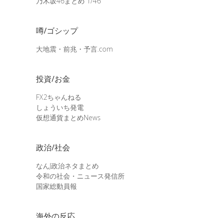
乃木坂46まとめ 1/46
噂/ゴシップ
大地震・前兆・予言.com
投資/お金
FX2ちゃんねる
しょういち発電
仮想通貨まとめNews
政治/社会
なんJ政治ネタまとめ
令和の社会・ニュース発信所
国家総動員報
海外の反応