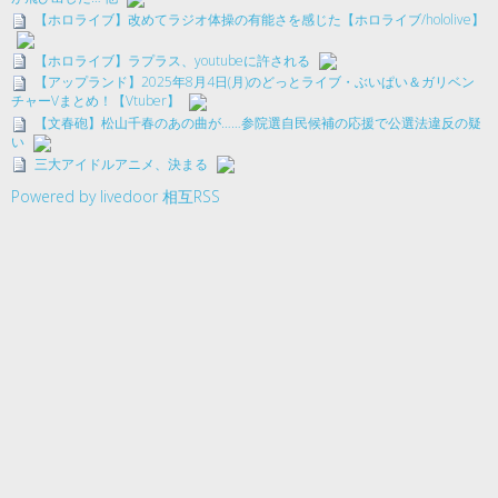
【ホロライブ】改めてラジオ体操の有能さを感じた【ホロライブ/hololive】
【ホロライブ】ラプラス、youtubeに許される
【アップランド】2025年8月4日(月)のどっとライブ・ぶいぱい＆ガリベン
チャーVまとめ！【Vtuber】
【文春砲】松山千春のあの曲が……参院選自民候補の応援で公選法違反の疑
い
三大アイドルアニメ、決まる
Powered by livedoor 相互RSS