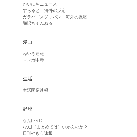
かいにちニュース
すらるど – 海外の反応
ガラパゴスジャパン – 海外の反応
翻訳ちゃんねる
漫画
ねいろ速報
マンガ中毒
生活
生活困窮速報
野球
なんJ PRIDE
なんJ（まとめては）いかんのか？
日刊やきう速報