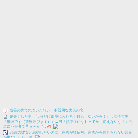
成長の先で気づいた想い、不器用な大人の恋
鍵失くした男「45分だけ部屋に入れろ！何もしないから！」→女子大生
「無理です（警察呼びます）」→男「熱中症になれってか！使えないな！」完
全に不審者で草ｗｗｗ
NEW!
36歳の彼女と結婚したいのに、家族が猛反対。家族から信じられない言葉
が飛び出した… 他