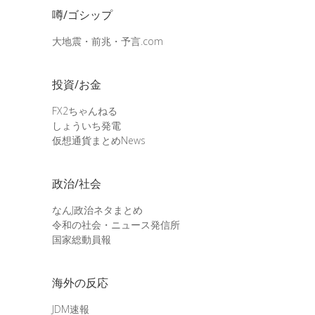
噂/ゴシップ
大地震・前兆・予言.com
投資/お金
FX2ちゃんねる
しょういち発電
仮想通貨まとめNews
政治/社会
なんJ政治ネタまとめ
令和の社会・ニュース発信所
国家総動員報
海外の反応
JDM速報