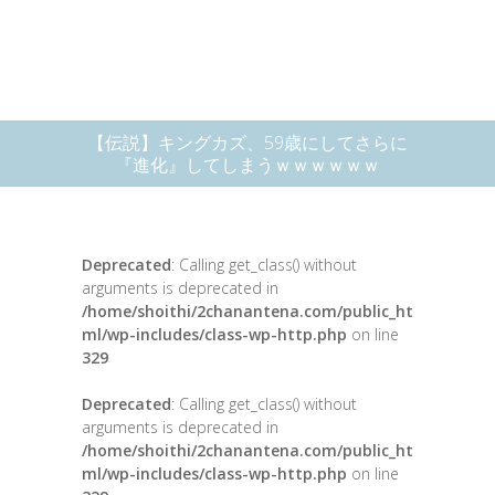
【伝説】キングカズ、59歳にしてさらに
『進化』してしまうｗｗｗｗｗｗ
Deprecated
: Calling get_class() without
arguments is deprecated in
/home/shoithi/2chanantena.com/public_ht
ml/wp-includes/class-wp-http.php
on line
329
Deprecated
: Calling get_class() without
arguments is deprecated in
/home/shoithi/2chanantena.com/public_ht
ml/wp-includes/class-wp-http.php
on line