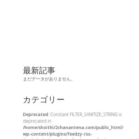
最新記事
まだデータがありません。
カテゴリー
Deprecated
: Constant FILTER_SANITIZE_STRING is
deprecated in
/home/shoithi/2chanantena.com/public_html/
wp-content/plugins/feedzy-rss-