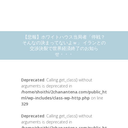
【悲報】ホワイトハウス当局者「停戦？
そんなの決まってないよｗ」 イランとの
交渉決裂で世界経済終了のお知ら
せ・・・
Deprecated
: Calling get_class() without
arguments is deprecated in
/home/shoithi/2chanantena.com/public_ht
ml/wp-includes/class-wp-http.php
on line
329
Deprecated
: Calling get_class() without
arguments is deprecated in
/home/shoithi/2chanantena.com/public_ht