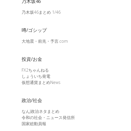
乃木坂46
乃木坂46まとめ 1/46
噂/ゴシップ
大地震・前兆・予言.com
投資/お金
FX2ちゃんねる
しょういち発電
仮想通貨まとめNews
政治/社会
なんJ政治ネタまとめ
令和の社会・ニュース発信所
国家総動員報