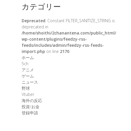
カテゴリー
Deprecated
: Constant FILTER_SANITIZE_STRING is
deprecated in
/home/shoithi/2chanantena.com/public_html/
wp-content/plugins/feedzy-rss-
feeds/includes/admin/feedzy-rss-feeds-
import.php
on line
2170
ホーム
5ch
アニメ
ゲーム
ニュース
野球
Vtuber
海外の反応
投資/お金
登録申請