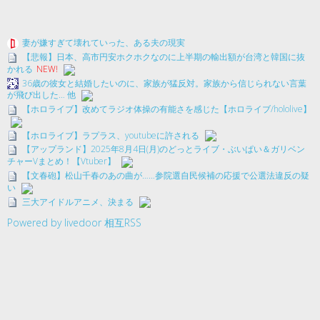
妻が嫌すぎて壊れていった、ある夫の現実
【悲報】日本、高市円安ホクホクなのに上半期の輸出額が台湾と韓国に抜
かれる
NEW!
36歳の彼女と結婚したいのに、家族が猛反対。家族から信じられない言葉
が飛び出した… 他
【ホロライブ】改めてラジオ体操の有能さを感じた【ホロライブ/hololive】
【ホロライブ】ラプラス、youtubeに許される
【アップランド】2025年8月4日(月)のどっとライブ・ぶいぱい＆ガリベン
チャーVまとめ！【Vtuber】
【文春砲】松山千春のあの曲が……参院選自民候補の応援で公選法違反の疑
い
三大アイドルアニメ、決まる
Powered by livedoor 相互RSS