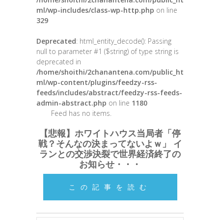
ml/wp-includes/class-wp-http.php
on line
329
Deprecated
: html_entity_decode(): Passing
null to parameter #1 ($string) of type string is
deprecated in
/home/shoithi/2chanantena.com/public_ht
ml/wp-content/plugins/feedzy-rss-
feeds/includes/abstract/feedzy-rss-feeds-
admin-abstract.php
on line
1180
Feed has no items.
【悲報】ホワイトハウス当局者「停
戦？そんなの決まってないよｗ」 イ
ランとの交渉決裂で世界経済終了の
お知らせ・・・
この記事を読む