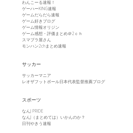
わんこーる速報！
ゲーハーKING速報
ゲームだらだら速報
ゲーム好きブログ
ゲーム情報オリジン
ゲーム感想・評価まとめ＠2ｃｈ
スマブラ屋さん
モンハン2chまとめ速報
サッカー
サッカーマニア
レオザフットボール日本代表監督推薦ブログ
スポーツ
なんJ PRIDE
なんJ（まとめては）いかんのか？
日刊やきう速報