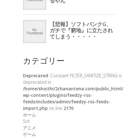
カテゴリー
Deprecated
: Constant FILTER_SANITIZE_STRING is
deprecated in
/home/shoithi/2chanantena.com/public_html/
wp-content/plugins/feedzy-rss-
feeds/includes/admin/feedzy-rss-feeds-
import.php
on line
2170
ホーム
5ch
アニメ
ゲーム