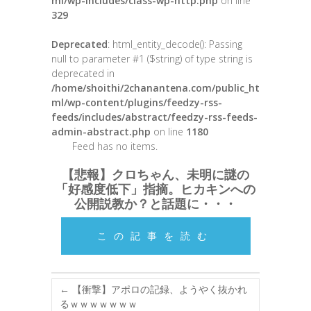
ml/wp-includes/class-wp-http.php
on line
329
Deprecated
: html_entity_decode(): Passing
null to parameter #1 ($string) of type string is
deprecated in
/home/shoithi/2chanantena.com/public_ht
ml/wp-content/plugins/feedzy-rss-
feeds/includes/abstract/feedzy-rss-feeds-
admin-abstract.php
on line
1180
Feed has no items.
【悲報】クロちゃん、未明に謎の
「好感度低下」指摘。ヒカキンへの
公開説教か？と話題に・・・
この記事を読む
←
【衝撃】アポロの記録、ようやく抜かれ
るｗｗｗｗｗｗｗ