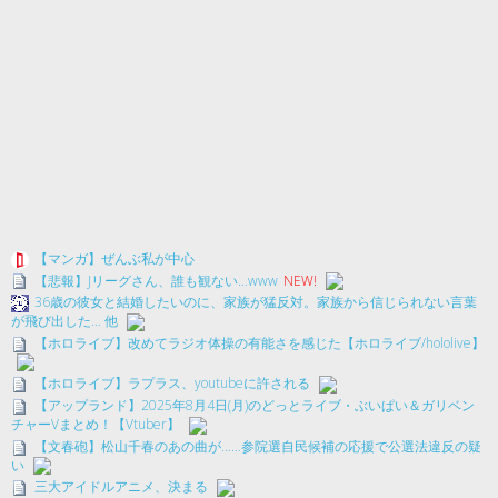
【マンガ】ぜんぶ私が中心
【悲報】Jリーグさん、誰も観ない…www
NEW!
36歳の彼女と結婚したいのに、家族が猛反対。家族から信じられない言葉
が飛び出した… 他
【ホロライブ】改めてラジオ体操の有能さを感じた【ホロライブ/hololive】
【ホロライブ】ラプラス、youtubeに許される
【アップランド】2025年8月4日(月)のどっとライブ・ぶいぱい＆ガリベン
チャーVまとめ！【Vtuber】
【文春砲】松山千春のあの曲が……参院選自民候補の応援で公選法違反の疑
い
三大アイドルアニメ、決まる