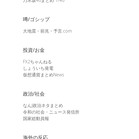
乃木坂46まとめ 1/46
噂/ゴシップ
大地震・前兆・予言.com
投資/お金
FX2ちゃんねる
しょういち発電
仮想通貨まとめNews
政治/社会
なんJ政治ネタまとめ
令和の社会・ニュース発信所
国家総動員報
海外の反応