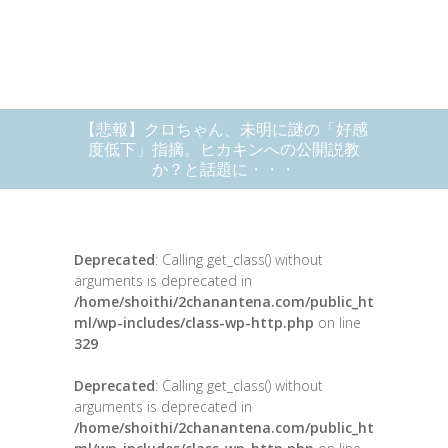
【悲報】クロちゃん、未明に謎の「好感
度低下」指摘。ヒカキンへの公開説教
か？と話題に・・・
Deprecated
: Calling get_class() without
arguments is deprecated in
/home/shoithi/2chanantena.com/public_ht
ml/wp-includes/class-wp-http.php
on line
329
Deprecated
: Calling get_class() without
arguments is deprecated in
/home/shoithi/2chanantena.com/public_ht