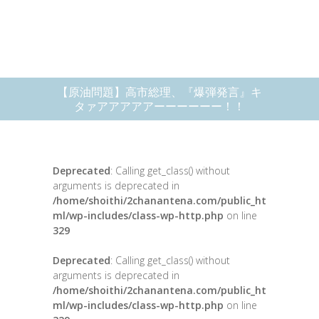
【原油問題】高市総理、『爆弾発言』キ
タァアアアアアーーーーーー！！
Deprecated
: Calling get_class() without
arguments is deprecated in
/home/shoithi/2chanantena.com/public_ht
ml/wp-includes/class-wp-http.php
on line
329
Deprecated
: Calling get_class() without
arguments is deprecated in
/home/shoithi/2chanantena.com/public_ht
ml/wp-includes/class-wp-http.php
on line