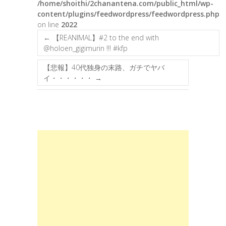
/home/shoithi/2chanantena.com/public_html/wp-
content/plugins/feedwordpress/feedwordpress.php
on line
2022
←
【REANIMAL】#2 to the end with
@holoen_gigimurin !!! #kfp
【悲報】40代独身の末路、ガチでヤバ
イ・・・・・・
→