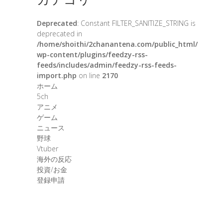
Deprecated
: Constant FILTER_SANITIZE_STRING is
deprecated in
/home/shoithi/2chanantena.com/public_html/
wp-content/plugins/feedzy-rss-
feeds/includes/admin/feedzy-rss-feeds-
import.php
on line
2170
ホーム
5ch
アニメ
ゲーム
ニュース
野球
Vtuber
海外の反応
投資/お金
登録申請