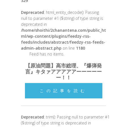
329
Deprecated
: html_entity_decode(): Passing
null to parameter #1 ($string) of type string is
deprecated in
/home/shoithi/2chanantena.com/public_ht
ml/wp-content/plugins/feedzy-rss-
feeds/includes/abstract/feedzy-rss-feeds-
admin-abstract.php
on line
1180
Feed has no items.
【原油問題】高市総理、『爆弾発
言』キタァアアアアアーーーーー
ー！！
この記事を読む
Deprecated
: trim(): Passing null to parameter #1
($string) of type string is deprecated in