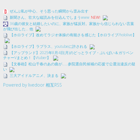
ぜんぶ私が中心、そう思った瞬間から歪み出す
新聞さん、壮大な縦読みを仕込んでしまうwww
NEW!
36歳の彼女と結婚したいのに、家族が猛反対。家族から信じられない言葉
が飛び出した… 他
【ホロライブ】改めてラジオ体操の有能さを感じた【ホロライブ/hololive】
【ホロライブ】ラプラス、youtubeに許される
【アップランド】2025年8月4日(月)のどっとライブ・ぶいぱい＆ガリベン
チャーVまとめ！【Vtuber】
【文春砲】松山千春のあの曲が……参院選自民候補の応援で公選法違反の疑
い
三大アイドルアニメ、決まる
Powered by livedoor 相互RSS