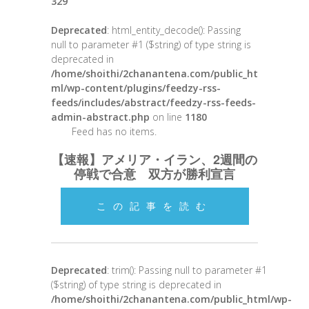
329
Deprecated
: html_entity_decode(): Passing
null to parameter #1 ($string) of type string is
deprecated in
/home/shoithi/2chanantena.com/public_ht
ml/wp-content/plugins/feedzy-rss-
feeds/includes/abstract/feedzy-rss-feeds-
admin-abstract.php
on line
1180
Feed has no items.
【速報】アメリア・イラン、2週間の
停戦で合意 双方が勝利宣言
この記事を読む
Deprecated
: trim(): Passing null to parameter #1
($string) of type string is deprecated in
/home/shoithi/2chanantena.com/public_html/wp-