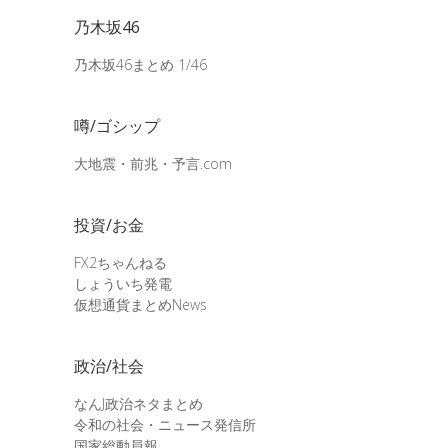
乃木坂46
乃木坂46まとめ 1/46
噂/ゴシップ
大地震・前兆・予言.com
投資/お金
FX2ちゃんねる
しょういち発電
仮想通貨まとめNews
政治/社会
なんJ政治ネタまとめ
令和の社会・ニュース発信所
国家総動員報