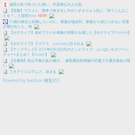
成長の先で気づいた想い、不器用な大人の恋
【悲報】マスコミ、熊本で炊き出し中のへずまりゅう氏に「何でこんなこ
とを？」と質問www
NEW!
36歳の彼女と結婚したいのに、家族が猛反対。家族から信じられない言葉
が飛び出した… 他
【ホロライブ】改めてラジオ体操の有能さを感じた【ホロライブ/hololive】
【ホロライブ】ラプラス、youtubeに許される
【アップランド】2025年8月4日(月)のどっとライブ・ぶいぱい＆ガリベン
チャーVまとめ！【Vtuber】
【文春砲】松山千春のあの曲が……参院選自民候補の応援で公選法違反の疑
い
三大アイドルアニメ、決まる
Powered by livedoor 相互RSS