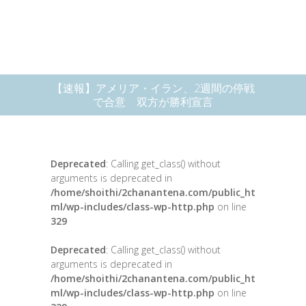
【速報】アメリア・イラン、2週間の停戦
で合意 双方が勝利宣言
Deprecated
: Calling get_class() without
arguments is deprecated in
/home/shoithi/2chanantena.com/public_ht
ml/wp-includes/class-wp-http.php
on line
329
Deprecated
: Calling get_class() without
arguments is deprecated in
/home/shoithi/2chanantena.com/public_ht
ml/wp-includes/class-wp-http.php
on line