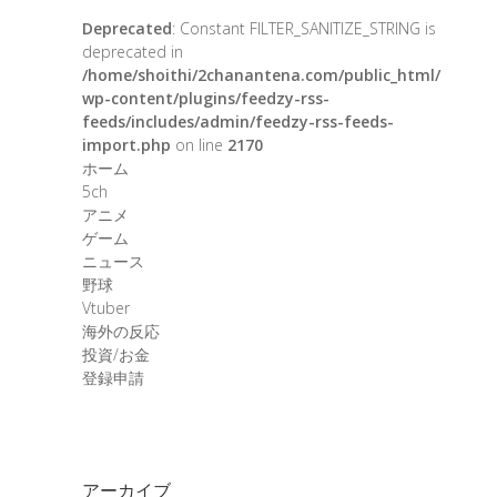
Deprecated
: Constant FILTER_SANITIZE_STRING is
deprecated in
/home/shoithi/2chanantena.com/public_html/
wp-content/plugins/feedzy-rss-
feeds/includes/admin/feedzy-rss-feeds-
import.php
on line
2170
ホーム
5ch
アニメ
ゲーム
ニュース
野球
Vtuber
海外の反応
投資/お金
登録申請
アーカイブ