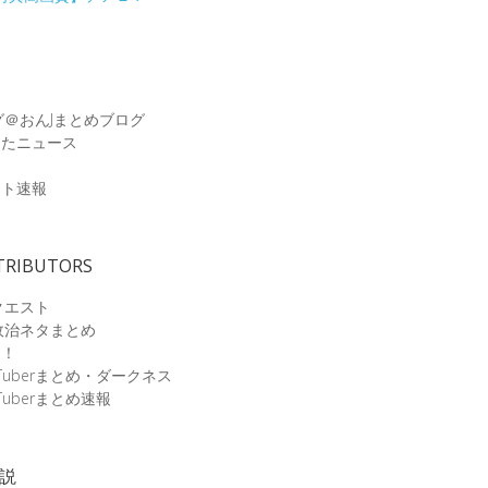
グ＠おんJまとめブログ
めたニュース
速
ット速報
TRIBUTORS
クエスト
政治ネタまとめ
速！
Tuberまとめ・ダークネス
Tuberまとめ速報
小説