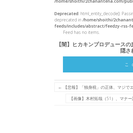
/home/shoithi/2chanantena.com/publ
Deprecated
: html_entity_decode(): Passin
deprecated in
/home/shoithi/2chanant
feeds/includes/abstract/feedzy-rss-
Feed has no items.
【闇】ヒカキンプロデュースの
隠さ
こ
←
【悲報】「独身税」の正体、マジで
【画像】木村拓哉（51）、マナ