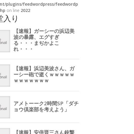
nt/plugins/feedwordpress/feedwordp
php
on line
2022
堂入り