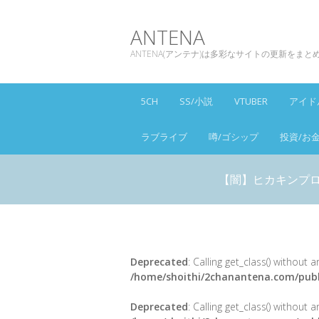
ANTENA
ANTENA(アンテナ)は多彩なサイトの更新をま
5CH
SS/小説
VTUBER
アイド
ラブライブ
噂/ゴシップ
投資/お
【闇】ヒカキンプ
Deprecated
: Calling get_class() without
/home/shoithi/2chanantena.com/publ
Deprecated
: Calling get_class() without