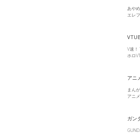
あやめ
エレ
VTU
V速！
ホロV
アニ
まん
アニ
ガン
GUN