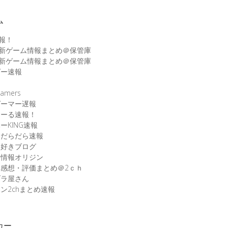
ム
速報！
最新ゲーム情報まとめ＠保管庫
最新ゲーム情報まとめ＠保管庫
ゲー速報
速
amers
ゲーマー遅報
こーる速報！
ーKING速報
ムだらだら速報
ム好きブログ
ム情報オリジン
感想・評価まとめ＠2ｃｈ
ブラ屋さん
ン2chまとめ速報
カー