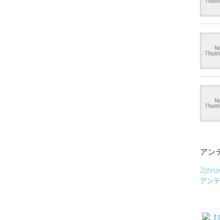
アン
2chna
アン