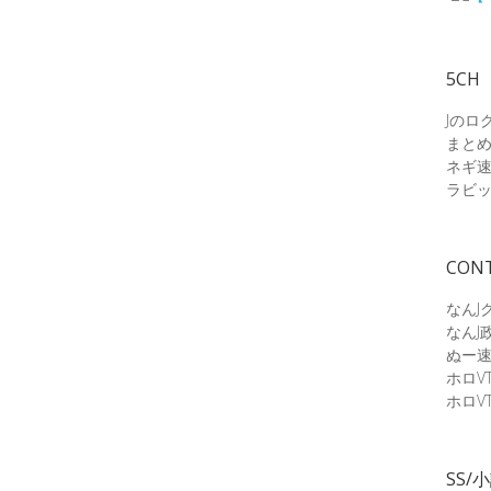
5CH
Jのロ
まと
ネギ
ラビ
CON
なんJ
なんJ
ぬー
ホロV
ホロV
SS/