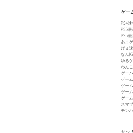
ゲー
PS4
PS5
PS5
あま
げぇ
なんJG
ゆる
わん
ゲーハ
ゲー
ゲー
ゲー
ゲーム
スマ
モンハ
サッ