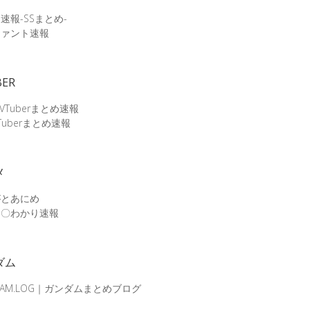
速報-SSまとめ-
ファント速報
BER
 VTuberまとめ速報
Tuberまとめ速報
メ
がとあにめ
メ〇わかり速報
ダム
DAM.LOG｜ガンダムまとめブログ