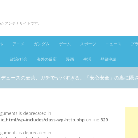
とめたアンテナサイトです。
ル
アニメ
ガンダム
ゲーム
スポーツ
ニュース
プ
金
政治/社会
海外の反応
漫画
生活
登録申請
ロデュースの麦茶、ガチでヤバすぎる。「安心安全」の裏に隠さ
 arguments is deprecated in
ic_html/wp-includes/class-wp-http.php
on line
329
 arguments is deprecated in