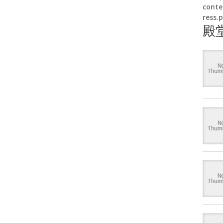
conte
ress.
殿