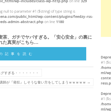
ic_html/wp-includes/class-wp-http.php
on line
329
g null to parameter #1 ($string) of type string is
ena.com/public_html/wp-content/plugins/feedzy-rss-
feeds-admin-abstract.php
on line
1180
麦茶、ガチでヤバすぎる。「安心安全」の裏に
れた真実がこちら…
の記事を読む
Depre
#1 ($s
/home
エグすぎる・・・・・・・
ml/wp
conte
ー講師が『発狂』しそうな食い方をしてしまうｗｗｗｗｗ
→
ress.
Depre
#1 ($s
/home
ml/wp