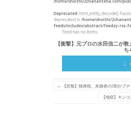
/home/shoithi/2chanantena.com/publ
Deprecated
: html_entity_decode(): Passin
deprecated in
/home/shoithi/2chanant
feeds/includes/abstract/feedzy-rss-
Feed has no items.
【衝撃】元プロの水田信二が教
ち
こ
←
【悲報】独身税、未婚者の8割がブチ
【地獄】キンコ