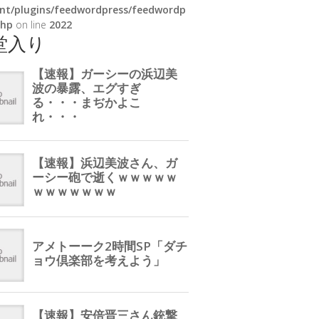
nt/plugins/feedwordpress/feedwordp
php
on line
2022
堂入り