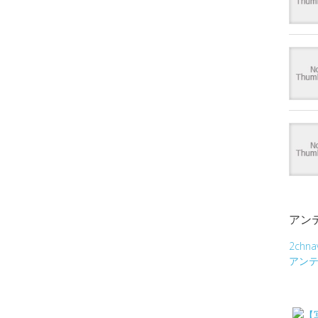
アン
2chna
アン