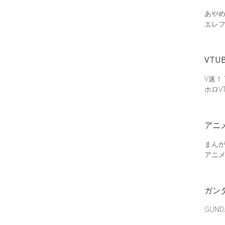
あやめ
エレ
VTU
V速！
ホロV
アニ
まん
アニ
ガン
GUN