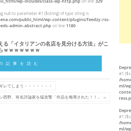
ic_html/wp-includes/class-wp-http.php
on line
329
g null to parameter #1 ($string) of type string is
ena.com/public_html/wp-content/plugins/feedzy-rss-
feeds-admin-abstract.php
on line
1180
える「イタリアンの名店を見分ける方法」がこ
らｗｗｗｗｗｗｗ
の記事を読む
Depre
#1 ($s
/home
ギレてしまう・・・・・・・
ml/wp
conte
ン西野、有名評論家を猛攻撃「作品を侮辱された！！」
→
ress.
Depre
#1 ($s
/home
ml/wp