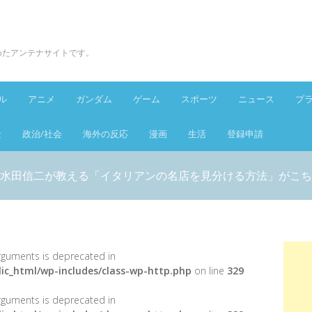
とめたアンテナサイトです。
ル
アニメ
ガンダム
ゲーム
スポーツ
ニュース
プ
金
政治/社会
海外の反応
漫画
生活
登録申請
水田信二が教える「イタリアンの名店を見分ける方法」がこち
 arguments is deprecated in
ic_html/wp-includes/class-wp-http.php
on line
329
 arguments is deprecated in