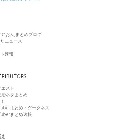
グ＠おんJまとめブログ
めたニュース
速
ット速報
TRIBUTORS
クエスト
政治ネタまとめ
速！
Tuberまとめ・ダークネス
Tuberまとめ速報
小説