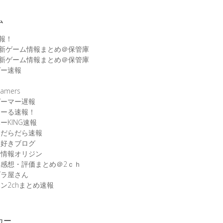
ム
速報！
最新ゲーム情報まとめ＠保管庫
最新ゲーム情報まとめ＠保管庫
ゲー速報
速
amers
ゲーマー遅報
こーる速報！
ーKING速報
ムだらだら速報
ム好きブログ
ム情報オリジン
感想・評価まとめ＠2ｃｈ
ブラ屋さん
ン2chまとめ速報
カー