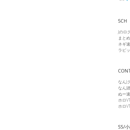
5CH
Jのロ
まと
ネギ
ラビ
CON
なんJ
なんJ
ぬー
ホロV
ホロV
SS/