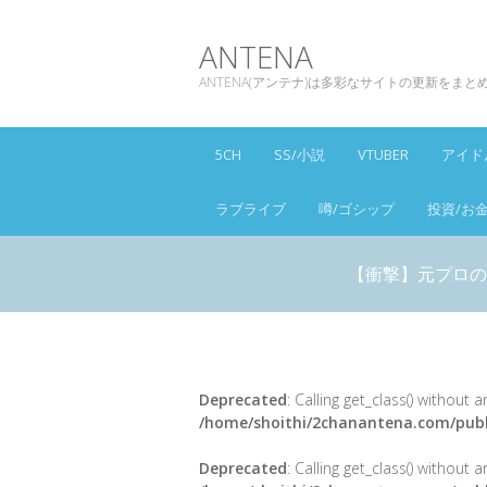
ANTENA
ANTENA(アンテナ)は多彩なサイトの更新をま
5CH
SS/小説
VTUBER
アイド
ラブライブ
噂/ゴシップ
投資/お
【衝撃】元プロの
Deprecated
: Calling get_class() without
/home/shoithi/2chanantena.com/publ
Deprecated
: Calling get_class() without