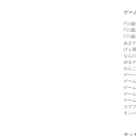
ゲー
PS4
PS5
PS5
あま
げぇ
なんJG
ゆる
わん
ゲーハ
ゲー
ゲー
ゲー
ゲーム
スマ
モンハ
サッ