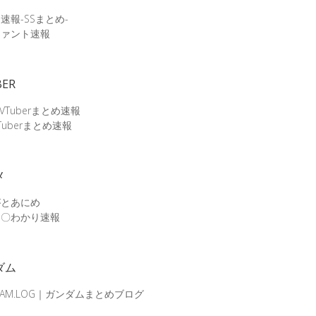
速報-SSまとめ-
ファント速報
BER
 VTuberまとめ速報
Tuberまとめ速報
メ
がとあにめ
メ〇わかり速報
ダム
DAM.LOG｜ガンダムまとめブログ