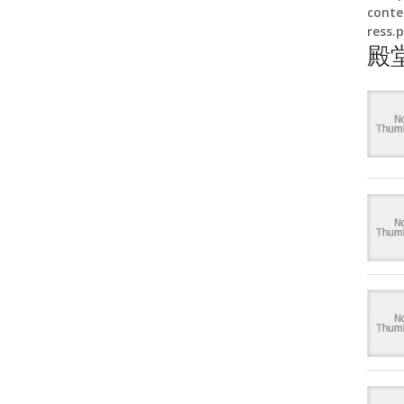
conte
ress.
殿