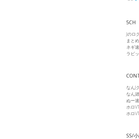
5CH
Jのロ
まと
ネギ
ラビ
CON
なんJ
なんJ
ぬー
ホロV
ホロV
SS/