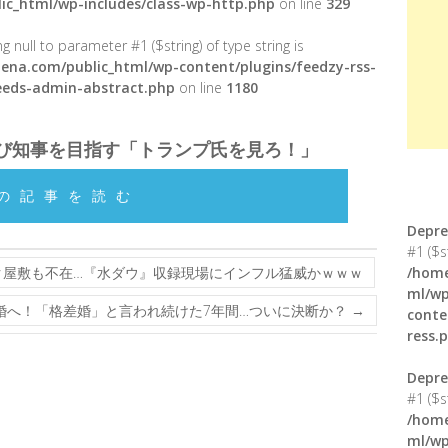
ic_html/wp-includes/class-wp-http.php
on line
329
g null to parameter #1 ($string) of type string is
ena.com/public_html/wp-content/plugins/feedzy-rss-
feeds-admin-abstract.php
on line
1180
再び知事を目指す「トランプ氏を見ろ！」
の記事を読む
Depre
#1 ($s
屋敷も不在…『水ダウ』収録現場にインフル猛威かｗｗｗ
/home
ml/wp
婚へ！「格差婚」と言われ続けた7年間…ついに決断か？
→
conte
ress.
Depre
#1 ($s
/home
ml/wp