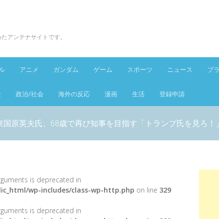
とめたアンテナサイトです。
ル
アニメ
ガンダム
ゲーム
スポーツ
ニュース
プ
金
政治/社会
海外の反応
漫画
生活
登録申請
東国原英夫氏、68歳で再び知事を目指す「トランプ氏を見ろ！
 arguments is deprecated in
ic_html/wp-includes/class-wp-http.php
on line
329
 arguments is deprecated in