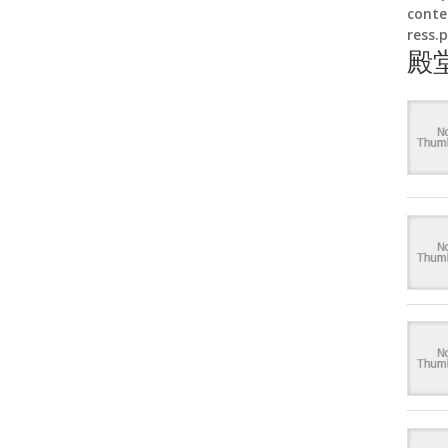
conte
ress.
殿