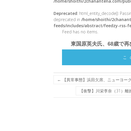
/home/shoithi/2chanantena.com/publ
Deprecated
: html_entity_decode(): Passin
deprecated in
/home/shoithi/2chanant
feeds/includes/abstract/feedzy-rss-
Feed has no items.
東国原英夫氏、68歳で
こ
←
【異常事態】浜田欠席、ニューヨーク
【衝撃】川栄李奈（31）離