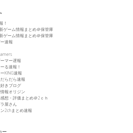
ム
速報！
最新ゲーム情報まとめ＠保管庫
最新ゲーム情報まとめ＠保管庫
ゲー速報
速
amers
ゲーマー遅報
こーる速報！
ーKING速報
ムだらだら速報
ム好きブログ
ム情報オリジン
感想・評価まとめ＠2ｃｈ
ブラ屋さん
ン2chまとめ速報
カー