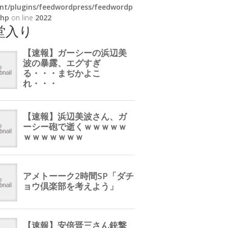
nt/plugins/feedwordpress/feedwordp
php
on line
2022
堂入り