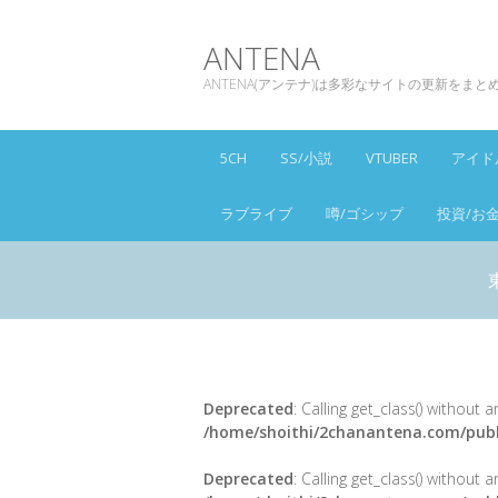
ANTENA
ANTENA(アンテナ)は多彩なサイトの更新をま
5CH
SS/小説
VTUBER
アイド
ラブライブ
噂/ゴシップ
投資/お
Deprecated
: Calling get_class() without
/home/shoithi/2chanantena.com/publ
Deprecated
: Calling get_class() without