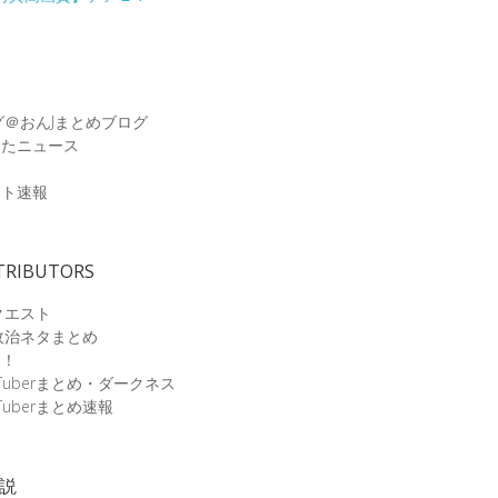
グ＠おんJまとめブログ
めたニュース
速
ット速報
TRIBUTORS
クエスト
政治ネタまとめ
速！
Tuberまとめ・ダークネス
Tuberまとめ速報
小説