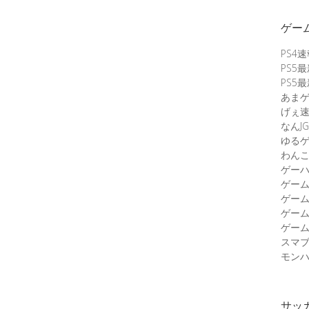
ゲー
PS4
PS5
PS5
あま
げぇ
なんJG
ゆる
わん
ゲーハ
ゲー
ゲー
ゲー
ゲーム
スマ
モンハ
サッ