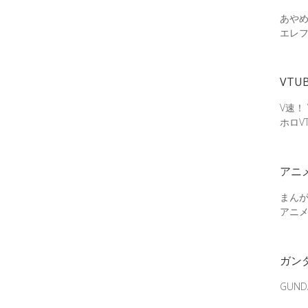
あやめ
エレ
VTU
V速！
ホロV
アニ
まん
アニ
ガン
GUN