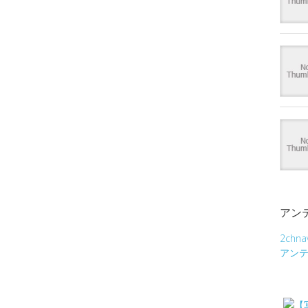
アン
2chna
アン