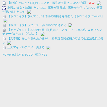
【画像】のんさん(31)のミニスカ生脚姿が意外とエロいと話題
NEW!
36歳の彼女と結婚したいのに、家族が猛反対。家族から信じられない言葉
が飛び出した… 他
【ホロライブ】改めてラジオ体操の有能さを感じた【ホロライブ/hololive】
【ホロライブ】ラプラス、youtubeに許される
【アップランド】2025年8月4日(月)のどっとライブ・ぶいぱい＆ガリベン
チャーVまとめ！【Vtuber】
【文春砲】松山千春のあの曲が……参院選自民候補の応援で公選法違反の疑
い
三大アイドルアニメ、決まる
Powered by livedoor 相互RSS