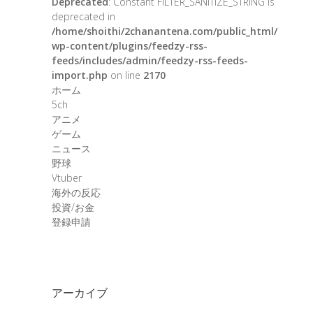
Deprecated
: Constant FILTER_SANITIZE_STRING is
deprecated in
/home/shoithi/2chanantena.com/public_html/
wp-content/plugins/feedzy-rss-
feeds/includes/admin/feedzy-rss-feeds-
import.php
on line
2170
ホーム
5ch
アニメ
ゲーム
ニュース
野球
Vtuber
海外の反応
投資/お金
登録申請
アーカイブ