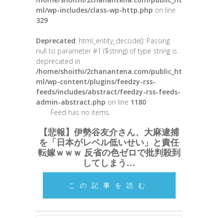
ml/wp-includes/class-wp-http.php
on line
329
Deprecated
: html_entity_decode(): Passing
null to parameter #1 ($string) of type string is
deprecated in
/home/shoithi/2chanantena.com/public_ht
ml/wp-content/plugins/feedzy-rss-
feeds/includes/abstract/feedzy-rss-feeds-
admin-abstract.php
on line
1180
Feed has no items.
【悲報】伊勢谷友介さん、大麻逮捕
を「日本がレベル低いせい」と責任
転嫁ｗｗｗ 反省の色ゼロで批判殺到
してしまう…
この記事を読む