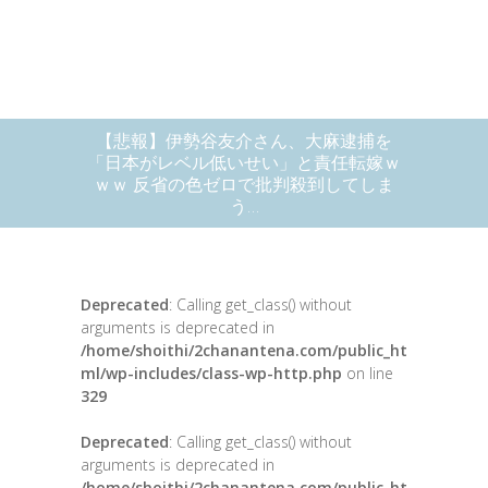
【悲報】伊勢谷友介さん、大麻逮捕を
「日本がレベル低いせい」と責任転嫁ｗ
ｗｗ 反省の色ゼロで批判殺到してしま
う…
Deprecated
: Calling get_class() without
arguments is deprecated in
/home/shoithi/2chanantena.com/public_ht
ml/wp-includes/class-wp-http.php
on line
329
Deprecated
: Calling get_class() without
arguments is deprecated in
/home/shoithi/2chanantena.com/public_ht