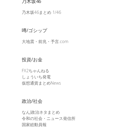
乃木坂46
乃木坂46まとめ 1/46
噂/ゴシップ
大地震・前兆・予言.com
投資/お金
FX2ちゃんねる
しょういち発電
仮想通貨まとめNews
政治/社会
なんJ政治ネタまとめ
令和の社会・ニュース発信所
国家総動員報