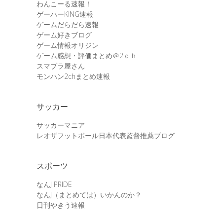
わんこーる速報！
ゲーハーKING速報
ゲームだらだら速報
ゲーム好きブログ
ゲーム情報オリジン
ゲーム感想・評価まとめ＠2ｃｈ
スマブラ屋さん
モンハン2chまとめ速報
サッカー
サッカーマニア
レオザフットボール日本代表監督推薦ブログ
スポーツ
なんJ PRIDE
なんJ（まとめては）いかんのか？
日刊やきう速報