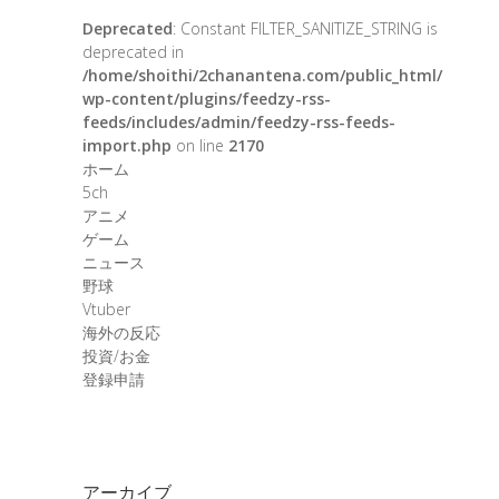
Deprecated
: Constant FILTER_SANITIZE_STRING is
deprecated in
/home/shoithi/2chanantena.com/public_html/
wp-content/plugins/feedzy-rss-
feeds/includes/admin/feedzy-rss-feeds-
import.php
on line
2170
ホーム
5ch
アニメ
ゲーム
ニュース
野球
Vtuber
海外の反応
投資/お金
登録申請
アーカイブ