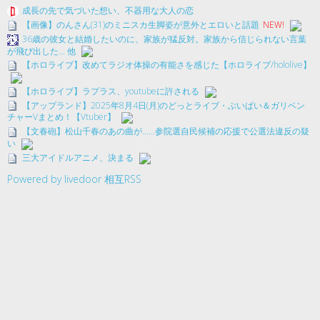
成長の先で気づいた想い、不器用な大人の恋
【画像】のんさん(31)のミニスカ生脚姿が意外とエロいと話題
NEW!
36歳の彼女と結婚したいのに、家族が猛反対。家族から信じられない言葉
が飛び出した… 他
【ホロライブ】改めてラジオ体操の有能さを感じた【ホロライブ/hololive】
【ホロライブ】ラプラス、youtubeに許される
【アップランド】2025年8月4日(月)のどっとライブ・ぶいぱい＆ガリベン
チャーVまとめ！【Vtuber】
【文春砲】松山千春のあの曲が……参院選自民候補の応援で公選法違反の疑
い
三大アイドルアニメ、決まる
Powered by livedoor 相互RSS