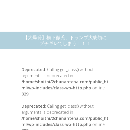
【大爆発】橋下徹氏、トランプ大統領に
ブチギレてしまう！！！
Deprecated
: Calling get_class() without
arguments is deprecated in
/home/shoithi/2chanantena.com/public_ht
ml/wp-includes/class-wp-http.php
on line
329
Deprecated
: Calling get_class() without
arguments is deprecated in
/home/shoithi/2chanantena.com/public_ht
ml/wp-includes/class-wp-http.php
on line