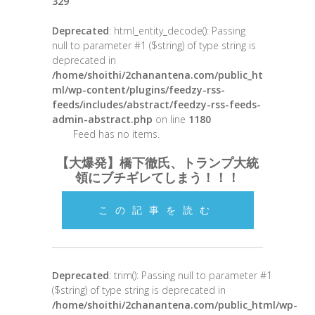
329
Deprecated
: html_entity_decode(): Passing
null to parameter #1 ($string) of type string is
deprecated in
/home/shoithi/2chanantena.com/public_ht
ml/wp-content/plugins/feedzy-rss-
feeds/includes/abstract/feedzy-rss-feeds-
admin-abstract.php
on line
1180
Feed has no items.
【大爆発】橋下徹氏、トランプ大統
領にブチギレてしまう！！！
この記事を読む
Deprecated
: trim(): Passing null to parameter #1
($string) of type string is deprecated in
/home/shoithi/2chanantena.com/public_html/wp-