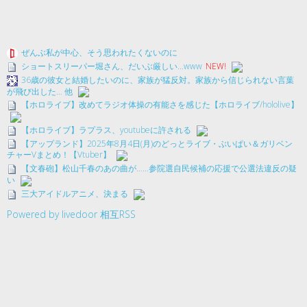
ぜんぶ私が中心、そう思われたくないのに
ショートスリーパー堀さん、だいぶ厳しい…www
NEW!
36歳の彼女と結婚したいのに、家族が猛反対。家族から信じられない言葉
が飛び出した… 他
【ホロライブ】改めてラジオ体操の有能さを感じた【ホロライブ/hololive】
【ホロライブ】ラプラス、youtubeに許される
【アップランド】2025年8月4日(月)のどっとライブ・ぶいぱい＆ガリベン
チャーVまとめ！【Vtuber】
【文春砲】松山千春のあの曲が……参院選自民候補の応援で公選法違反の疑
い
三大アイドルアニメ、決まる
Powered by livedoor 相互RSS