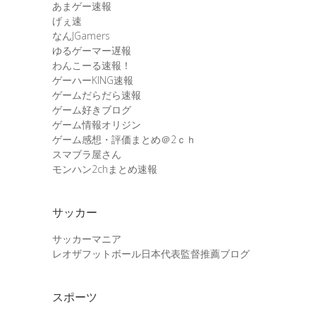
あまゲー速報
げぇ速
なんJGamers
ゆるゲーマー遅報
わんこーる速報！
ゲーハーKING速報
ゲームだらだら速報
ゲーム好きブログ
ゲーム情報オリジン
ゲーム感想・評価まとめ＠2ｃｈ
スマブラ屋さん
モンハン2chまとめ速報
サッカー
サッカーマニア
レオザフットボール日本代表監督推薦ブログ
スポーツ