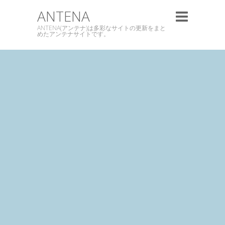
ANTENA
ANTENA(アンテナ)は多彩なサイトの更新をまと
めたアンテナサイトです。