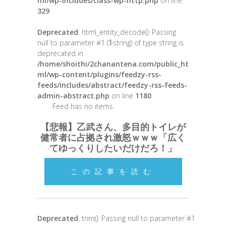
ml/wp-includes/class-wp-http.php
on line
329
Deprecated
: html_entity_decode(): Passing
null to parameter #1 ($string) of type string is
deprecated in
/home/shoithi/2chanantena.com/public_ht
ml/wp-content/plugins/feedzy-rss-
feeds/includes/abstract/feedzy-rss-feeds-
admin-abstract.php
on line
1180
Feed has no items.
【悲報】乙武さん、多目的トイレが
健常者に占拠され激怒ｗｗｗ「広く
てゆっくりしたいだけだろ！」
この記事を読む
Deprecated
: trim(): Passing null to parameter #1