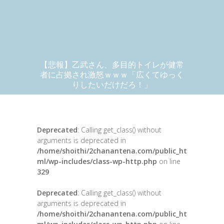
【悲報】乙武さん、多目的トイレが健常
者に占拠され激怒ｗｗｗ「広くてゆっく
りしたいだけだろ！」
Deprecated
: Calling get_class() without
arguments is deprecated in
/home/shoithi/2chanantena.com/public_ht
ml/wp-includes/class-wp-http.php
on line
329
Deprecated
: Calling get_class() without
arguments is deprecated in
/home/shoithi/2chanantena.com/public_ht