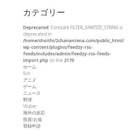
カテゴリー
Deprecated
: Constant FILTER_SANITIZE_STRING is
deprecated in
/home/shoithi/2chanantena.com/public_html/
wp-content/plugins/feedzy-rss-
feeds/includes/admin/feedzy-rss-feeds-
import.php
on line
2170
ホーム
5ch
アニメ
ゲーム
ニュース
野球
Vtuber
海外の反応
投資/お金
登録申請