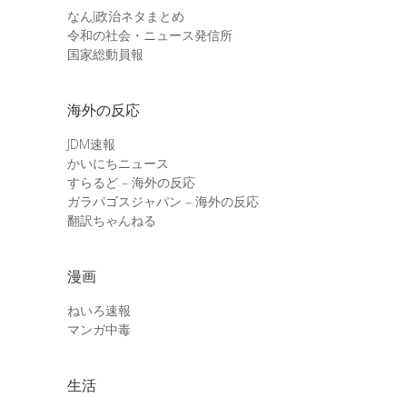
なんJ政治ネタまとめ
令和の社会・ニュース発信所
国家総動員報
海外の反応
JDM速報
かいにちニュース
すらるど – 海外の反応
ガラパゴスジャパン – 海外の反応
翻訳ちゃんねる
漫画
ねいろ速報
マンガ中毒
生活