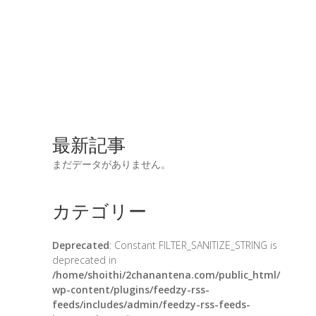
最新記事
まだデータがありません。
カテゴリー
Deprecated
: Constant FILTER_SANITIZE_STRING is
deprecated in
/home/shoithi/2chanantena.com/public_html/
wp-content/plugins/feedzy-rss-
feeds/includes/admin/feedzy-rss-feeds-