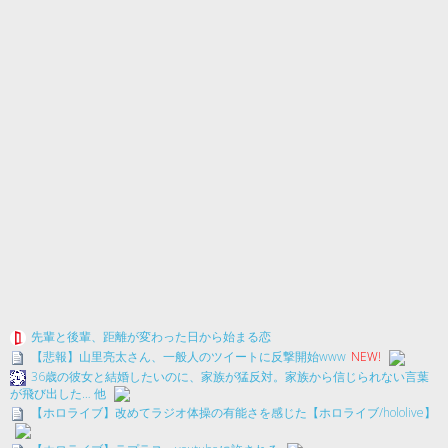
先輩と後輩、距離が変わった日から始まる恋
【悲報】山里亮太さん、一般人のツイートに反撃開始www
NEW!
36歳の彼女と結婚したいのに、家族が猛反対。家族から信じられない言葉
が飛び出した… 他
【ホロライブ】改めてラジオ体操の有能さを感じた【ホロライブ/hololive】