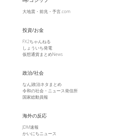
大地震・前兆・予言.com
投資/お金
FX2ちゃんねる
しょういち発電
仮想通貨まとめNews
政治/社会
なんJ政治ネタまとめ
令和の社会・ニュース発信所
国家総動員報
海外の反応
JDM速報
かいにちニュース