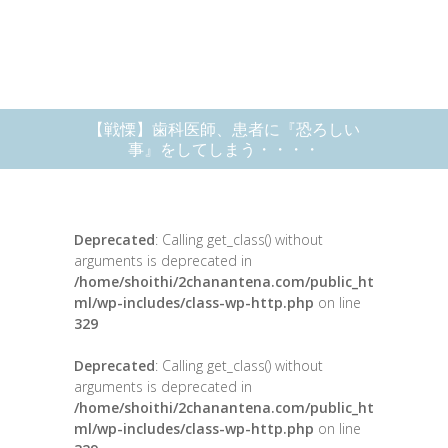
【戦慄】歯科医師、患者に『恐ろしい
事』をしてしまう・・・・
Deprecated
: Calling get_class() without
arguments is deprecated in
/home/shoithi/2chanantena.com/public_ht
ml/wp-includes/class-wp-http.php
on line
329
Deprecated
: Calling get_class() without
arguments is deprecated in
/home/shoithi/2chanantena.com/public_ht
ml/wp-includes/class-wp-http.php
on line