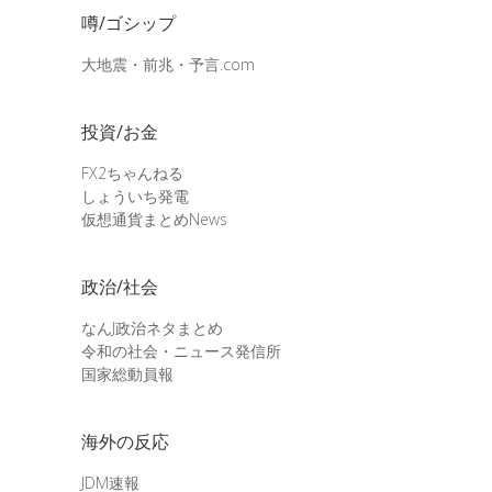
噂/ゴシップ
大地震・前兆・予言.com
投資/お金
FX2ちゃんねる
しょういち発電
仮想通貨まとめNews
政治/社会
なんJ政治ネタまとめ
令和の社会・ニュース発信所
国家総動員報
海外の反応
JDM速報