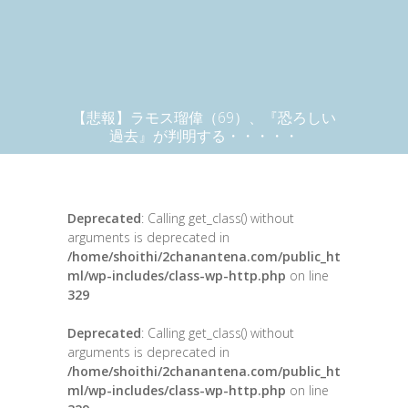
【悲報】ラモス瑠偉（69）、『恐ろしい
過去』が判明する・・・・・
Deprecated
: Calling get_class() without
arguments is deprecated in
/home/shoithi/2chanantena.com/public_ht
ml/wp-includes/class-wp-http.php
on line
329
Deprecated
: Calling get_class() without
arguments is deprecated in
/home/shoithi/2chanantena.com/public_ht
ml/wp-includes/class-wp-http.php
on line