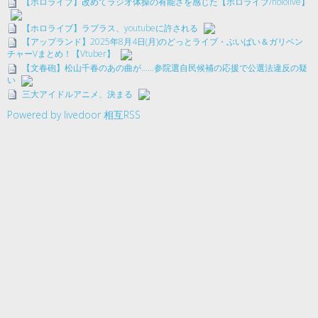
【ホロライブ】改めてラジオ体操の有能さを感じた【ホロライブ/hololive】
【ホロライブ】ラプラス、youtubeに許される
【アップランド】2025年8月4日(月)のどっとライブ・ぶいぱい＆ガリベン
チャーVまとめ！【Vtuber】
【文春砲】松山千春のあの曲が……参院選自民候補の応援で公選法違反の疑
い
三大アイドルアニメ、決まる
Powered by livedoor 相互RSS