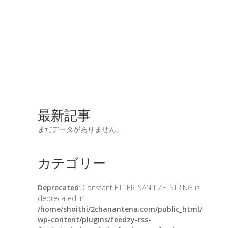
最新記事
まだデータがありません。
カテゴリー
Deprecated
: Constant FILTER_SANITIZE_STRING is
deprecated in
/home/shoithi/2chanantena.com/public_html/
wp-content/plugins/feedzy-rss-