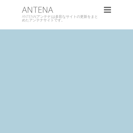
ANTENA
ANTENA(アンテナ)は多彩なサイトの更新をまと
めたアンテナサイトです。