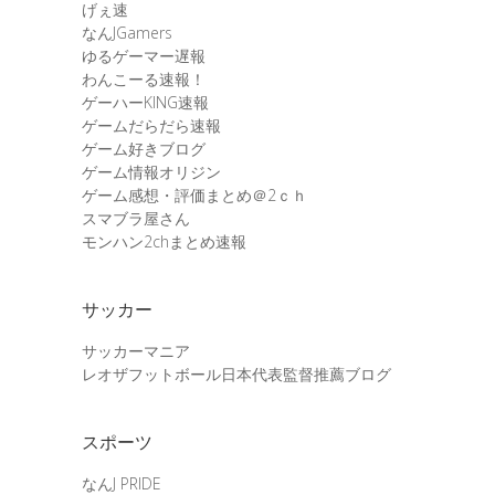
げぇ速
なんJGamers
ゆるゲーマー遅報
わんこーる速報！
ゲーハーKING速報
ゲームだらだら速報
ゲーム好きブログ
ゲーム情報オリジン
ゲーム感想・評価まとめ＠2ｃｈ
スマブラ屋さん
モンハン2chまとめ速報
サッカー
サッカーマニア
レオザフットボール日本代表監督推薦ブログ
スポーツ
なんJ PRIDE