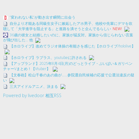
“変われない私”が動き出す瞬間に出会う
自分より才能ある同級生女子に嫉妬したアホ男子、他校や先輩にデマを吹
聴して「大学進学を阻止する」と進路を潰そうと企んでるらしい
NEW!
36歳の彼女と結婚したいのに、家族が猛反対。家族から信じられない言葉
が飛び出した… 他
【ホロライブ】改めてラジオ体操の有能さを感じた【ホロライブ/hololive】
【ホロライブ】ラプラス、youtubeに許される
【アップランド】2025年8月4日(月)のどっとライブ・ぶいぱい＆ガリベン
チャーVまとめ！【Vtuber】
【文春砲】松山千春のあの曲が……参院選自民候補の応援で公選法違反の疑
い
三大アイドルアニメ、決まる
Powered by livedoor 相互RSS