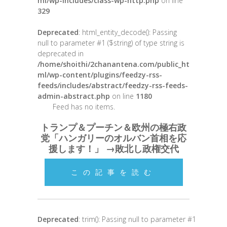
ml/wp-includes/class-wp-http.php
on line
329
Deprecated
: html_entity_decode(): Passing
null to parameter #1 ($string) of type string is
deprecated in
/home/shoithi/2chanantena.com/public_ht
ml/wp-content/plugins/feedzy-rss-
feeds/includes/abstract/feedzy-rss-feeds-
admin-abstract.php
on line
1180
Feed has no items.
トランプ＆プーチン＆欧州の極右政
党「ハンガリーのオルバン首相を応
援します！」 →敗北し政権交代
この記事を読む
Deprecated
: trim(): Passing null to parameter #1