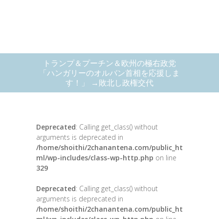
トランプ＆プーチン＆欧州の極右政党
「ハンガリーのオルバン首相を応援しま
す！」 →敗北し政権交代
Deprecated
: Calling get_class() without
arguments is deprecated in
/home/shoithi/2chanantena.com/public_ht
ml/wp-includes/class-wp-http.php
on line
329
Deprecated
: Calling get_class() without
arguments is deprecated in
/home/shoithi/2chanantena.com/public_ht