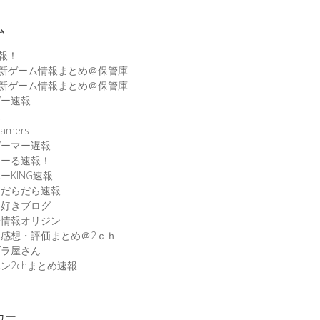
ム
速報！
最新ゲーム情報まとめ＠保管庫
最新ゲーム情報まとめ＠保管庫
ゲー速報
速
amers
ゲーマー遅報
こーる速報！
ーKING速報
ムだらだら速報
ム好きブログ
ム情報オリジン
感想・評価まとめ＠2ｃｈ
ブラ屋さん
ン2chまとめ速報
カー