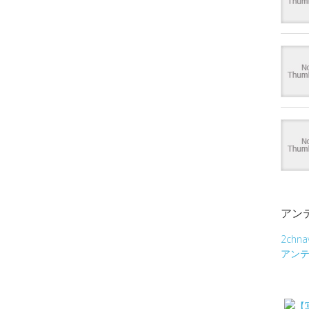
アン
2chna
アン