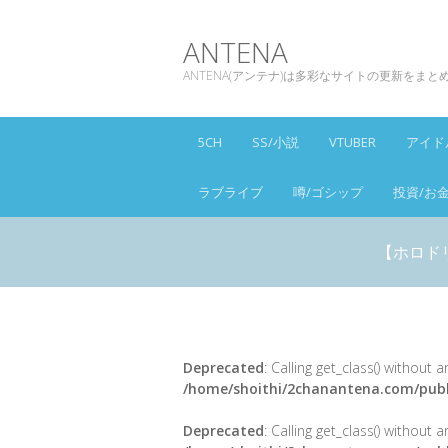
ANTENA
ANTENA(アンテナ)は多彩なサイトの更新をま
5CH
SS/小説
VTUBER
アイド
ラブライブ
噂/ゴシップ
投資/お
【ホロド
Deprecated
: Calling get_class() without
/home/shoithi/2chanantena.com/publ
Deprecated
: Calling get_class() without