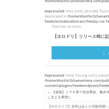
/home/shoithi/2chanantena.com/publ
Deprecated
: html_entity_decode(): Passin
deprecated in
/home/shoithi/2chanant
feeds/includes/abstract/feedzy-rss-
Feed has no items.
【ホロドリ】リリース時に
こ
Deprecated
: trim(): Passing null to para
/home/shoithi/2chanantena.com/publ
content/plugins/feedwordpress/feed
←
【速報】ミヤネ屋で放送事故、亀井弁
し支える事態に
【ホロライブ】赤井はあとが活動再開へ