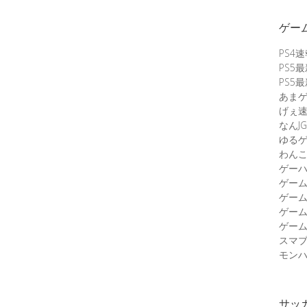
ゲー
PS4
PS5
PS5
あま
げぇ
なんJG
ゆる
わん
ゲーハ
ゲー
ゲー
ゲー
ゲーム
スマ
モンハ
サッ