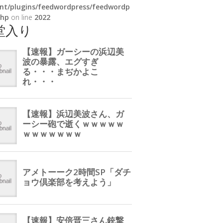
nt/plugins/feedwordpress/feedwordp
php
on line
2022
堂入り