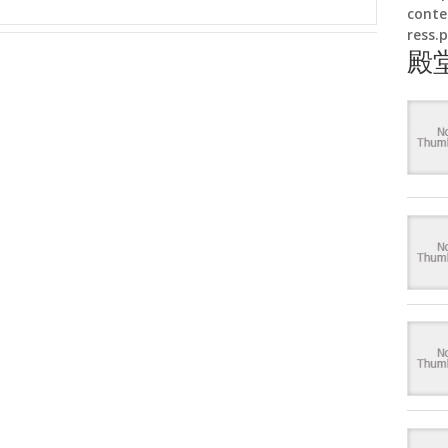
conte
ress.
殿