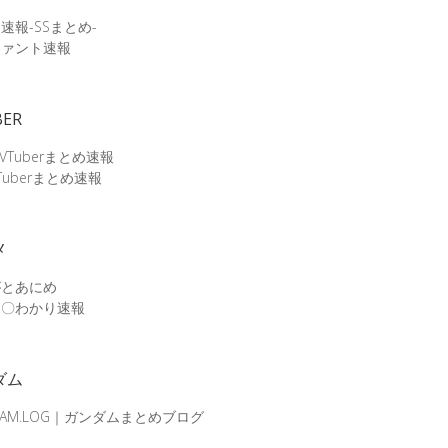
速報-SSまとめ-
ファント速報
BER
 VTuberまとめ速報
Tuberまとめ速報
メ
がとあにめ
メ〇わかり速報
ダム
DAM.LOG｜ガンダムまとめブログ