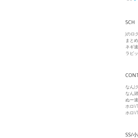
5CH
Jのロ
まと
ネギ
ラビ
CON
なんJ
なんJ
ぬー
ホロV
ホロV
SS/