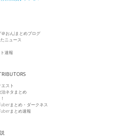
グ＠おんJまとめブログ
めたニュース
速
ット速報
TRIBUTORS
クエスト
政治ネタまとめ
速！
Tuberまとめ・ダークネス
Tuberまとめ速報
小説