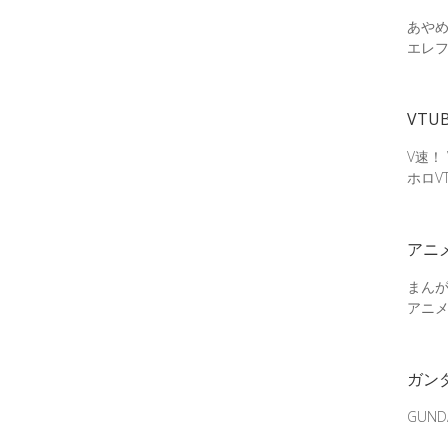
あやめ
エレ
VTU
V速！
ホロV
アニ
まん
アニ
ガン
GUN