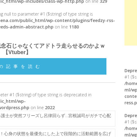
ic_html/wp-includes/class-wp-http.php
on line
329
g null to parameter #1 ($string) of type string is
ena.com/public_html/wp-content/plugins/feedzy-rss-
feeds-admin-abstract.php
on line
1180
記念石じゃなくてアドトラ走らせるのかよｗ
【Vtuber】
の記事を読む
Depre
#1 ($s
/home
ml/wp
meter #1 ($string) of type string is deprecated in
conte
ic_html/wp-
ress.
wordpress.php
on line
2022
護士が突然フリーズし呂律回らず…宮根誠司がガチで心配
Depre
#1 ($s
/home
！心身の状態を最優先にした上で段階的に活動範囲を広げ
ml/wp