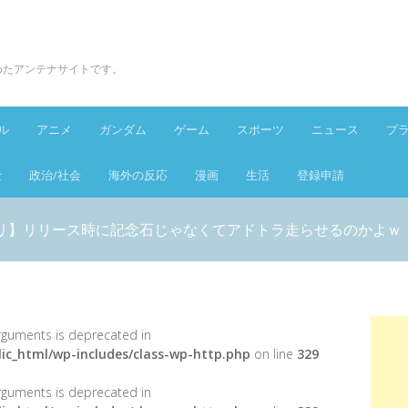
とめたアンテナサイトです。
ル
アニメ
ガンダム
ゲーム
スポーツ
ニュース
プ
金
政治/社会
海外の反応
漫画
生活
登録申請
リ】リリース時に記念石じゃなくてアドトラ走らせるのかよｗ【Vt
 arguments is deprecated in
ic_html/wp-includes/class-wp-http.php
on line
329
 arguments is deprecated in