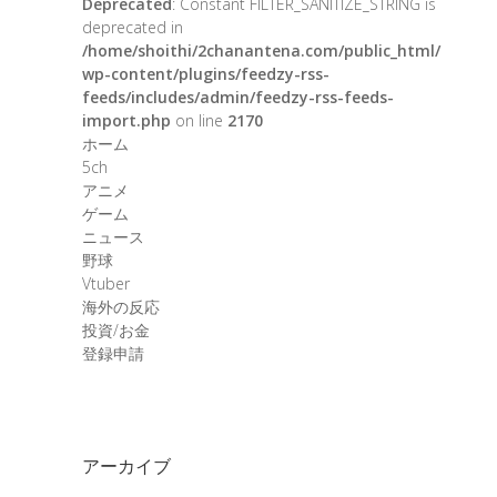
Deprecated
: Constant FILTER_SANITIZE_STRING is
deprecated in
/home/shoithi/2chanantena.com/public_html/
wp-content/plugins/feedzy-rss-
feeds/includes/admin/feedzy-rss-feeds-
import.php
on line
2170
ホーム
5ch
アニメ
ゲーム
ニュース
野球
Vtuber
海外の反応
投資/お金
登録申請
アーカイブ