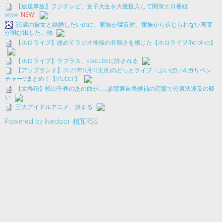
【放送事故】フジテレビ、女子大生を大量投入して闇深エロ番組
www
NEW!
36歳の彼女と結婚したいのに、家族が猛反対。家族から信じられない言葉
が飛び出した… 他
【ホロライブ】改めてラジオ体操の有能さを感じた【ホロライブ/hololive】
【ホロライブ】ラプラス、youtubeに許される
【アップランド】2025年8月4日(月)のどっとライブ・ぶいぱい＆ガリベン
チャーVまとめ！【Vtuber】
【文春砲】松山千春のあの曲が……参院選自民候補の応援で公選法違反の疑
い
三大アイドルアニメ、決まる
Powered by livedoor 相互RSS