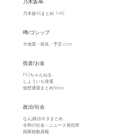
乃木坂46
乃木坂46まとめ 1/46
噂/ゴシップ
大地震・前兆・予言.com
投資/お金
FX2ちゃんねる
しょういち発電
仮想通貨まとめNews
政治/社会
なんJ政治ネタまとめ
令和の社会・ニュース発信所
国家総動員報