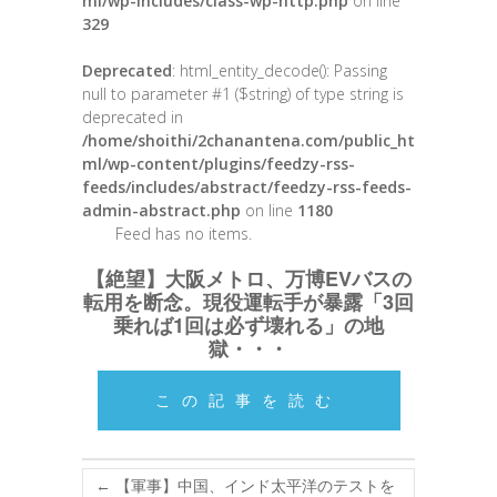
ml/wp-includes/class-wp-http.php
on line
329
Deprecated
: html_entity_decode(): Passing
null to parameter #1 ($string) of type string is
deprecated in
/home/shoithi/2chanantena.com/public_ht
ml/wp-content/plugins/feedzy-rss-
feeds/includes/abstract/feedzy-rss-feeds-
admin-abstract.php
on line
1180
Feed has no items.
【絶望】大阪メトロ、万博EVバスの
転用を断念。現役運転手が暴露「3回
乗れば1回は必ず壊れる」の地
獄・・・
この記事を読む
←
【軍事】中国、インド太平洋のテストを