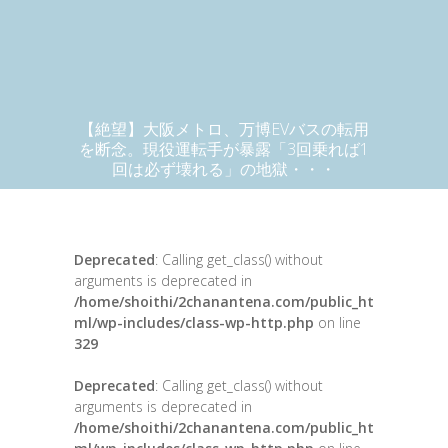
【絶望】大阪メトロ、万博EVバスの転用
を断念。現役運転手が暴露「3回乗れば1
回は必ず壊れる」の地獄・・・
Deprecated
: Calling get_class() without
arguments is deprecated in
/home/shoithi/2chanantena.com/public_ht
ml/wp-includes/class-wp-http.php
on line
329
Deprecated
: Calling get_class() without
arguments is deprecated in
/home/shoithi/2chanantena.com/public_ht