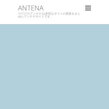
ANTENA
ANTENA(アンテナ)は多彩なサイトの更新をまと
めたアンテナサイトです。