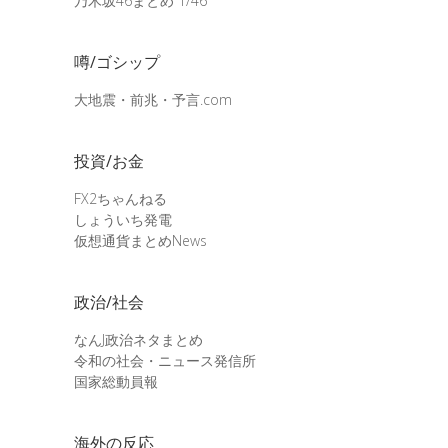
乃木坂46まとめ 1/46
噂/ゴシップ
大地震・前兆・予言.com
投資/お金
FX2ちゃんねる
しょういち発電
仮想通貨まとめNews
政治/社会
なんJ政治ネタまとめ
令和の社会・ニュース発信所
国家総動員報
海外の反応