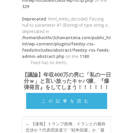
ml/wp-includes/class-wp-http.php
on line
329
Deprecated
: html_entity_decode(): Passing
null to parameter #1 ($string) of type string is
deprecated in
/home/shoithi/2chanantena.com/public_ht
ml/wp-content/plugins/feedzy-rss-
feeds/includes/abstract/feedzy-rss-feeds-
admin-abstract.php
on line
1180
Feed has no items.
【議論】年収400万の男に「私の一日
分ｗ」と言い放ったキャバ嬢、『爆
弾発言』をしてしまう！！！！！！
この記事を読む
←
【速報】トランプ政権、イランとの最終
交渉か？代表団派遣で「戦争回避」か「最