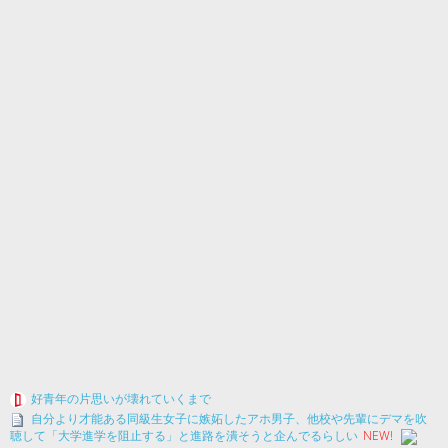
好青年の片思いが壊れていくまで
自分より才能ある同級生女子に嫉妬したアホ男子、他校や先輩にデマを吹
聴して「大学進学を阻止する」と進路を潰そうと企んでるらしい
NEW!