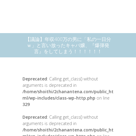
【議論】年収400万の男に「私の一日分
ｗ」と言い放ったキャバ嬢、『爆弾発
言』をしてしまう！！！！！！
Deprecated
: Calling get_class() without
arguments is deprecated in
/home/shoithi/2chanantena.com/public_ht
ml/wp-includes/class-wp-http.php
on line
329
Deprecated
: Calling get_class() without
arguments is deprecated in
/home/shoithi/2chanantena.com/public_ht