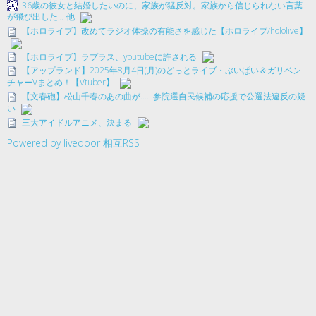
36歳の彼女と結婚したいのに、家族が猛反対。家族から信じられない言葉
が飛び出した… 他
【ホロライブ】改めてラジオ体操の有能さを感じた【ホロライブ/hololive】
【ホロライブ】ラプラス、youtubeに許される
【アップランド】2025年8月4日(月)のどっとライブ・ぶいぱい＆ガリベン
チャーVまとめ！【Vtuber】
【文春砲】松山千春のあの曲が……参院選自民候補の応援で公選法違反の疑
い
三大アイドルアニメ、決まる
Powered by livedoor 相互RSS