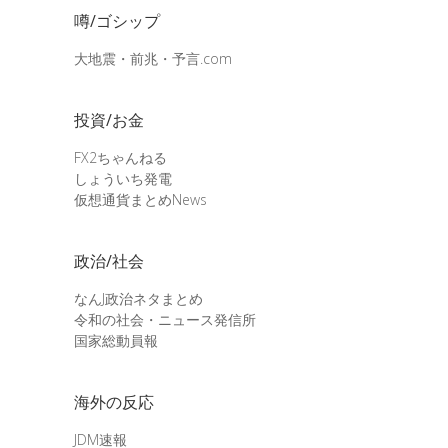
噂/ゴシップ
大地震・前兆・予言.com
投資/お金
FX2ちゃんねる
しょういち発電
仮想通貨まとめNews
政治/社会
なんJ政治ネタまとめ
令和の社会・ニュース発信所
国家総動員報
海外の反応
JDM速報