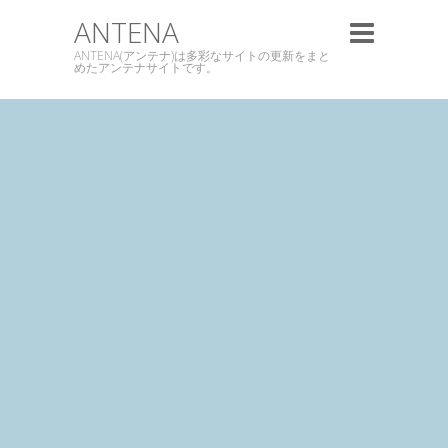
ANTENA
ANTENA(アンテナ)は多彩なサイトの更新をまと
めたアンテナサイトです。