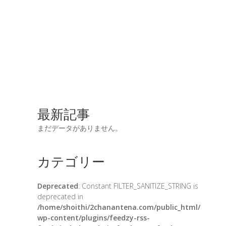
最新記事
まだデータがありません。
カテゴリー
Deprecated
: Constant FILTER_SANITIZE_STRING is
deprecated in
/home/shoithi/2chanantena.com/public_html/
wp-content/plugins/feedzy-rss-