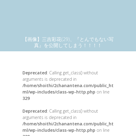
【画像】三吉彩花(29)、『とんでもない写
真』を公開してしまう！！！！
Deprecated
: Calling get_class() without
arguments is deprecated in
/home/shoithi/2chanantena.com/public_ht
ml/wp-includes/class-wp-http.php
on line
329
Deprecated
: Calling get_class() without
arguments is deprecated in
/home/shoithi/2chanantena.com/public_ht
ml/wp-includes/class-wp-http.php
on line