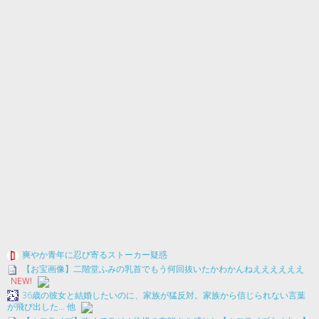
爽やか青年に忍び寄るストーカー疑惑
【お宝画像】二階堂ふみの乳首でもう何回抜いたかわかんねええええええ
NEW!
36歳の彼女と結婚したいのに、家族が猛反対。家族から信じられない言葉
が飛び出した… 他