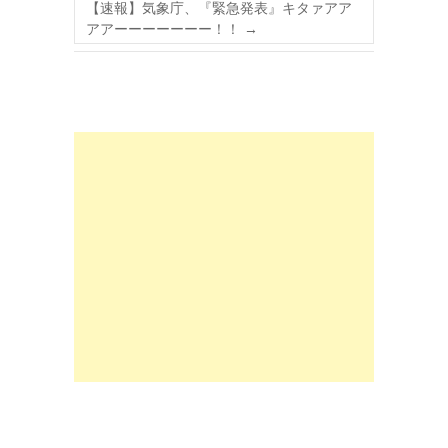
【速報】気象庁、『緊急発表』キタァアア
アアーーーーーーー！！
→