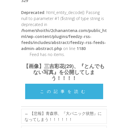
329
Deprecated
: html_entity_decode(): Passing
null to parameter #1 ($string) of type string is
deprecated in
/home/shoithi/2chanantena.com/public_ht
ml/wp-content/plugins/feedzy-rss-
feeds/includes/abstract/feedzy-rss-feeds-
admin-abstract.php
on line
1180
Feed has no items.
【画像】三吉彩花(29)、『とんでも
ない写真』を公開してしま
う！！！！
この記事を読む
←
【悲報】青森県、『大パニック状態』に
なってしまう！！！！！！