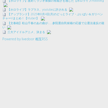
【ホロライブ】改めてラジオ体操の有能さを感じた【ホロライブ/hololive】
【ホロライブ】ラプラス、youtubeに許される
【アップランド】2025年8月4日(月)のどっとライブ・ぶいぱい＆ガリベン
チャーVまとめ！【Vtuber】
【文春砲】松山千春のあの曲が……参院選自民候補の応援で公選法違反の疑
い
三大アイドルアニメ、決まる
Powered by livedoor 相互RSS