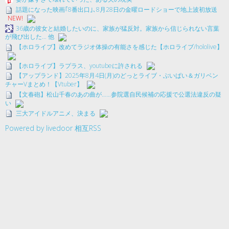
話題になった映画｢8番出口｣､8月28日の金曜ロードショーで地上波初放送
NEW!
36歳の彼女と結婚したいのに、家族が猛反対。家族から信じられない言葉
が飛び出した… 他
【ホロライブ】改めてラジオ体操の有能さを感じた【ホロライブ/hololive】
【ホロライブ】ラプラス、youtubeに許される
【アップランド】2025年8月4日(月)のどっとライブ・ぶいぱい＆ガリベン
チャーVまとめ！【Vtuber】
【文春砲】松山千春のあの曲が……参院選自民候補の応援で公選法違反の疑
い
三大アイドルアニメ、決まる
Powered by livedoor 相互RSS