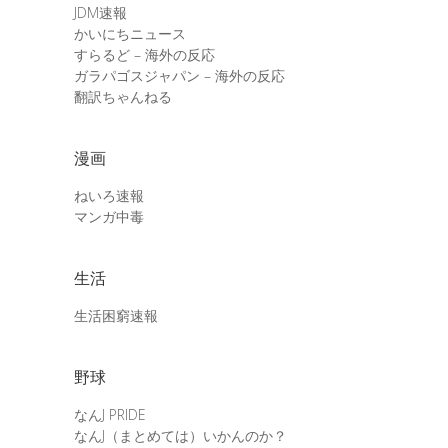
JDM速報
かいにちニュース
すらるど – 海外の反応
ガラパゴスジャパン – 海外の反応
翻訳ちゃんねる
漫画
ねいろ速報
マンガ中毒
生活
生活困窮速報
野球
なんJ PRIDE
なんJ（まとめては）いかんのか？