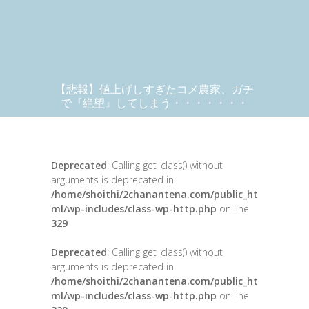
【悲報】値上げしすぎたコメ農家、ガチ
で『絶望』してしまう・・・・・・・
Deprecated
: Calling get_class() without
arguments is deprecated in
/home/shoithi/2chanantena.com/public_ht
ml/wp-includes/class-wp-http.php
on line
329
Deprecated
: Calling get_class() without
arguments is deprecated in
/home/shoithi/2chanantena.com/public_ht
ml/wp-includes/class-wp-http.php
on line