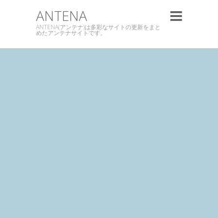
ANTENA
ANTENA(アンテナ)は多彩なサイトの更新をまと
めたアンテナサイトです。