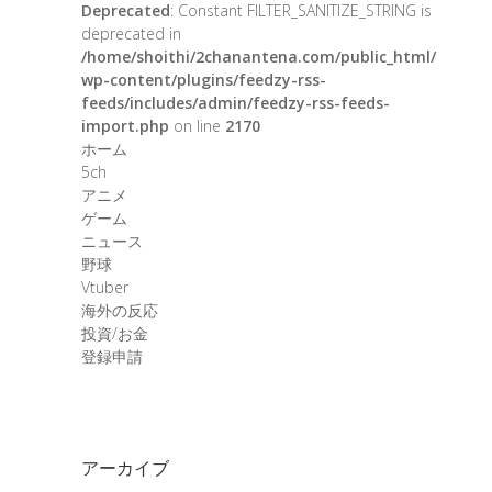
Deprecated
: Constant FILTER_SANITIZE_STRING is
deprecated in
/home/shoithi/2chanantena.com/public_html/
wp-content/plugins/feedzy-rss-
feeds/includes/admin/feedzy-rss-feeds-
import.php
on line
2170
ホーム
5ch
アニメ
ゲーム
ニュース
野球
Vtuber
海外の反応
投資/お金
登録申請
アーカイブ