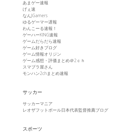
あまゲー速報
げぇ速
なんJGamers
ゆるゲーマー遅報
わんこーる速報！
ゲーハーKING速報
ゲームだらだら速報
ゲーム好きブログ
ゲーム情報オリジン
ゲーム感想・評価まとめ＠2ｃｈ
スマブラ屋さん
モンハン2chまとめ速報
サッカー
サッカーマニア
レオザフットボール日本代表監督推薦ブログ
スポーツ