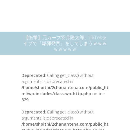
【衝撃】元カープ羽月隆太郎、TikTokラ
イブで『爆弾発言』をしてしまうｗｗｗ
ｗｗｗｗｗ
Deprecated
: Calling get_class() without
arguments is deprecated in
/home/shoithi/2chanantena.com/public_ht
ml/wp-includes/class-wp-http.php
on line
329
Deprecated
: Calling get_class() without
arguments is deprecated in
/home/shoithi/2chanantena.com/public_ht