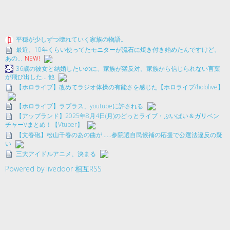
平穏が少しずつ壊れていく家族の物語。
最近、10年くらい使ってたモニターが流石に焼き付き始めたんですけど、
あの...
NEW!
36歳の彼女と結婚したいのに、家族が猛反対。家族から信じられない言葉
が飛び出した… 他
【ホロライブ】改めてラジオ体操の有能さを感じた【ホロライブ/hololive】
【ホロライブ】ラプラス、youtubeに許される
【アップランド】2025年8月4日(月)のどっとライブ・ぶいぱい＆ガリベン
チャーVまとめ！【Vtuber】
【文春砲】松山千春のあの曲が……参院選自民候補の応援で公選法違反の疑
い
三大アイドルアニメ、決まる
Powered by livedoor 相互RSS