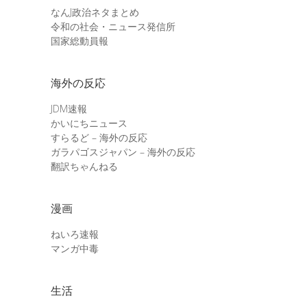
なんJ政治ネタまとめ
令和の社会・ニュース発信所
国家総動員報
海外の反応
JDM速報
かいにちニュース
すらるど – 海外の反応
ガラパゴスジャパン – 海外の反応
翻訳ちゃんねる
漫画
ねいろ速報
マンガ中毒
生活