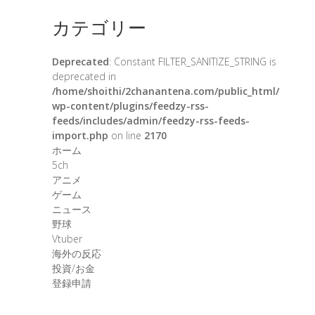
カテゴリー
Deprecated
: Constant FILTER_SANITIZE_STRING is
deprecated in
/home/shoithi/2chanantena.com/public_html/
wp-content/plugins/feedzy-rss-
feeds/includes/admin/feedzy-rss-feeds-
import.php
on line
2170
ホーム
5ch
アニメ
ゲーム
ニュース
野球
Vtuber
海外の反応
投資/お金
登録申請