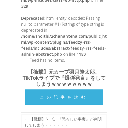
ml/wp-includes/class-wp-http.php
on line
329
Deprecated
: html_entity_decode(): Passing
null to parameter #1 ($string) of type string is
deprecated in
/home/shoithi/2chanantena.com/public_ht
ml/wp-content/plugins/feedzy-rss-
feeds/includes/abstract/feedzy-rss-feeds-
admin-abstract.php
on line
1180
Feed has no items.
【衝撃】元カープ羽月隆太郎、
TikTokライブで『爆弾発言』をして
しまうｗｗｗｗｗｗｗｗ
この記事を読む
←
【戦慄】NHK、『恐ろしい事実』が判明
してしまう・・・・・・