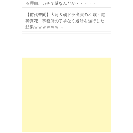
る理由、ガチで謎なんだが・・・・・
【前代未聞】大河＆朝ドラ出演の25歳・尾
碕真花、事務所の了承なく退所を強行した
結果ｗｗｗｗｗｗ
→