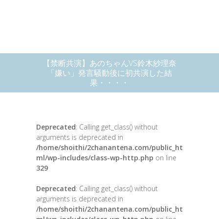
【禁断共演】あのちゃんVS鈴木紗理奈
「嫌い」発言騒動後に初共演した結
果・・・・
Deprecated
: Calling get_class() without
arguments is deprecated in
/home/shoithi/2chanantena.com/public_ht
ml/wp-includes/class-wp-http.php
on line
329
Deprecated
: Calling get_class() without
arguments is deprecated in
/home/shoithi/2chanantena.com/public_ht