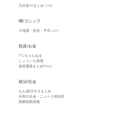
乃木坂46まとめ 1/46
噂/ゴシップ
大地震・前兆・予言.com
投資/お金
FX2ちゃんねる
しょういち発電
仮想通貨まとめNews
政治/社会
なんJ政治ネタまとめ
令和の社会・ニュース発信所
国家総動員報