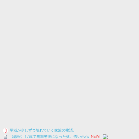
平穏が少しずつ壊れていく家族の物語。
【悲報】17歳で無期懲役になった奴、怖いwww
NEW!