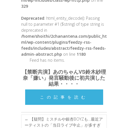
ml/wp-includes/class-wp-http.php
on line
329
Deprecated
: html_entity_decode(): Passing
null to parameter #1 ($string) of type string is
deprecated in
/home/shoithi/2chanantena.com/public_ht
ml/wp-content/plugins/feedzy-rss-
feeds/includes/abstract/feedzy-rss-feeds-
admin-abstract.php
on line
1180
Feed has no items.
【禁断共演】あのちゃんVS鈴木紗理
奈「嫌い」発言騒動後に初共演した
結果・・・・
この記事を読む
←
【疑問】ミスチルや銀杏BOYZも…最近ア
ーティストの「当日ライブ中止」が多すぎ