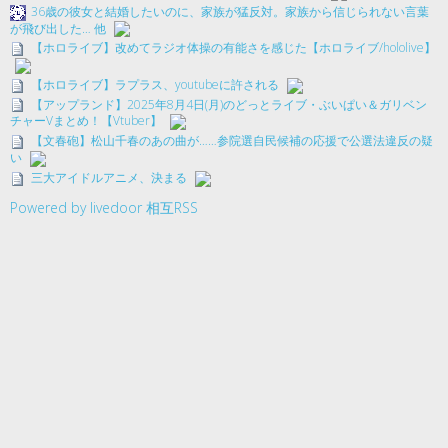
36歳の彼女と結婚したいのに、家族が猛反対。家族から信じられない言葉
が飛び出した… 他
【ホロライブ】改めてラジオ体操の有能さを感じた【ホロライブ/hololive】
【ホロライブ】ラプラス、youtubeに許される
【アップランド】2025年8月4日(月)のどっとライブ・ぶいぱい＆ガリベン
チャーVまとめ！【Vtuber】
【文春砲】松山千春のあの曲が……参院選自民候補の応援で公選法違反の疑
い
三大アイドルアニメ、決まる
Powered by livedoor 相互RSS