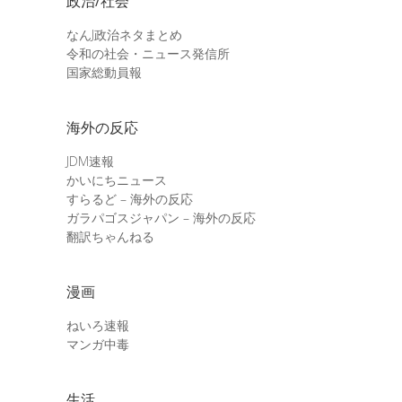
政治/社会
なんJ政治ネタまとめ
令和の社会・ニュース発信所
国家総動員報
海外の反応
JDM速報
かいにちニュース
すらるど – 海外の反応
ガラパゴスジャパン – 海外の反応
翻訳ちゃんねる
漫画
ねいろ速報
マンガ中毒
生活