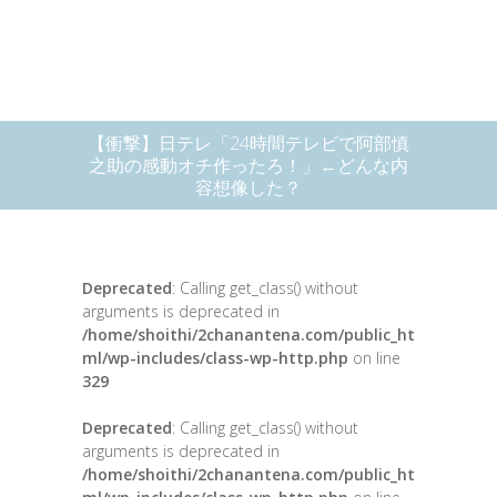
【衝撃】日テレ「24時間テレビで阿部慎
之助の感動オチ作ったろ！」←どんな内
容想像した？
Deprecated
: Calling get_class() without
arguments is deprecated in
/home/shoithi/2chanantena.com/public_ht
ml/wp-includes/class-wp-http.php
on line
329
Deprecated
: Calling get_class() without
arguments is deprecated in
/home/shoithi/2chanantena.com/public_ht