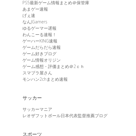
PS5最新ゲーム情報まとめ＠保管庫
あまゲー速報
げぇ速
なんJGamers
ゆるゲーマー遅報
わんこーる速報！
ゲーハーKING速報
ゲームだらだら速報
ゲーム好きブログ
ゲーム情報オリジン
ゲーム感想・評価まとめ＠2ｃｈ
スマブラ屋さん
モンハン2chまとめ速報
サッカー
サッカーマニア
レオザフットボール日本代表監督推薦ブログ
スポーツ