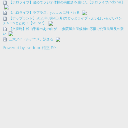
【ホロライブ】改めてラジオ体操の有能さを感じた【ホロライブ/hololive】
【ホロライブ】ラプラス、youtubeに許される
【アップランド】2025年8月4日(月)のどっとライブ・ぶいぱい＆ガリベン
チャーVまとめ！【Vtuber】
【文春砲】松山千春のあの曲が……参院選自民候補の応援で公選法違反の疑
い
三大アイドルアニメ、決まる
Powered by livedoor 相互RSS