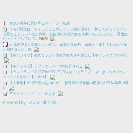
爽やか青年に忍び寄るストーカー疑惑
うちの親父は「ちょっとここ押して」と頭を指さし、押してもらうとブッ
と屁をこくという技が得意。お彼岸に仏壇のある本家へ行ったんだが、雰囲気
がトゲトゲしていて…
NEW!
36歳の彼女と結婚したいのに、家族が猛反対。家族から信じられない言葉
が飛び出した… 他
【ホロライブ】改めてラジオ体操の有能さを感じた【ホロライブ/hololive】
【ホロライブ】ラプラス、youtubeに許される
【アップランド】2025年8月4日(月)のどっとライブ・ぶいぱい＆ガリベン
チャーVまとめ！【Vtuber】
【文春砲】松山千春のあの曲が……参院選自民候補の応援で公選法違反の疑
い
三大アイドルアニメ、決まる
Powered by livedoor 相互RSS