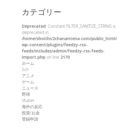
カテゴリー
Deprecated
: Constant FILTER_SANITIZE_STRING is
deprecated in
/home/shoithi/2chanantena.com/public_html/
wp-content/plugins/feedzy-rss-
feeds/includes/admin/feedzy-rss-feeds-
import.php
on line
2170
ホーム
5ch
アニメ
ゲーム
ニュース
野球
Vtuber
海外の反応
投資/お金
登録申請