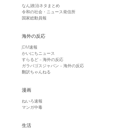
なんJ政治ネタまとめ
令和の社会・ニュース発信所
国家総動員報
海外の反応
JDM速報
かいにちニュース
すらるど – 海外の反応
ガラパゴスジャパン – 海外の反応
翻訳ちゃんねる
漫画
ねいろ速報
マンガ中毒
生活