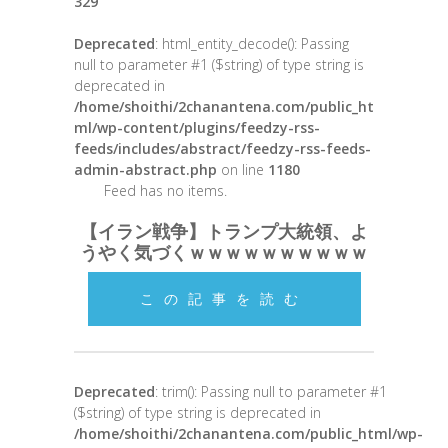
329
Deprecated
: html_entity_decode(): Passing
null to parameter #1 ($string) of type string is
deprecated in
/home/shoithi/2chanantena.com/public_ht
ml/wp-content/plugins/feedzy-rss-
feeds/includes/abstract/feedzy-rss-feeds-
admin-abstract.php
on line
1180
Feed has no items.
【イラン戦争】トランプ大統領、よ
うやく気づくｗｗｗｗｗｗｗｗｗｗ
この記事を読む
Deprecated
: trim(): Passing null to parameter #1
($string) of type string is deprecated in
/home/shoithi/2chanantena.com/public_html/wp-