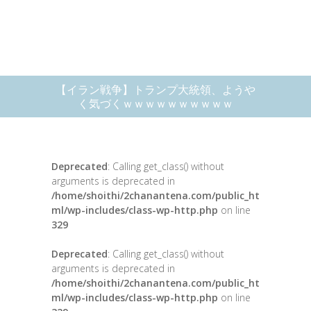
【イラン戦争】トランプ大統領、ようや
く気づくｗｗｗｗｗｗｗｗｗｗ
Deprecated
: Calling get_class() without
arguments is deprecated in
/home/shoithi/2chanantena.com/public_ht
ml/wp-includes/class-wp-http.php
on line
329
Deprecated
: Calling get_class() without
arguments is deprecated in
/home/shoithi/2chanantena.com/public_ht
ml/wp-includes/class-wp-http.php
on line