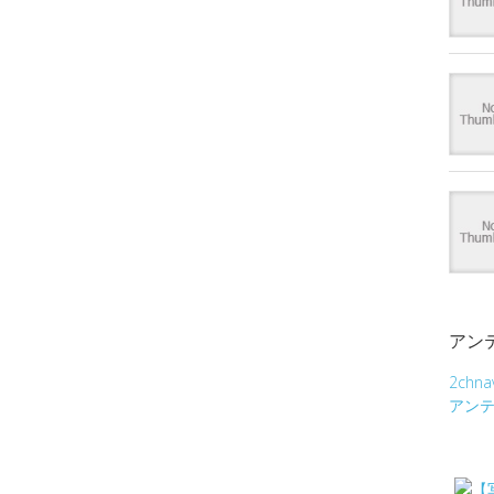
アン
2chna
アン