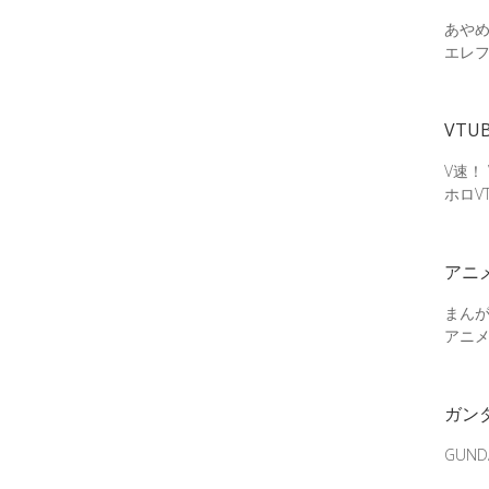
あやめ
エレ
VTU
V速！
ホロV
アニ
まん
アニ
ガン
GUN