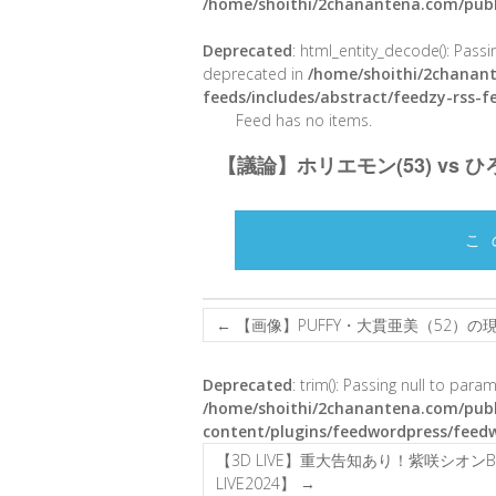
/home/shoithi/2chanantena.com/publ
Deprecated
: html_entity_decode(): Passin
deprecated in
/home/shoithi/2chanant
feeds/includes/abstract/feedzy-rss-
Feed has no items.
【議論】ホリエモン(53) vs
こ
←
【画像】PUFFY・大貫亜美（52）
Deprecated
: trim(): Passing null to para
/home/shoithi/2chanantena.com/publ
content/plugins/feedwordpress/feed
【3D LIVE】重大告知あり！紫咲シオンB
LIVE2024】
→