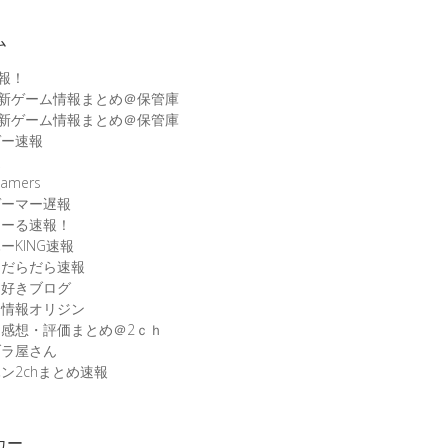
ム
速報！
最新ゲーム情報まとめ＠保管庫
最新ゲーム情報まとめ＠保管庫
ゲー速報
速
amers
ゲーマー遅報
こーる速報！
ーKING速報
ムだらだら速報
ム好きブログ
ム情報オリジン
感想・評価まとめ＠2ｃｈ
ブラ屋さん
ン2chまとめ速報
カー