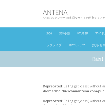
ANTENA
ANTENA(アンテナ)は多彩なサイトの更新をま
5CH
SS/小説
VTUBER
アイド
ラブライブ
噂/ゴシップ
投資/お
【議論】
Deprecated
: Calling get_class() without
/home/shoithi/2chanantena.com/publ
Deprecated
: Calling get_class() without