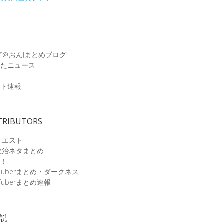
グ＠おんJまとめブログ
めたニュース
速
ット速報
TRIBUTORS
クエスト
政治ネタまとめ
速！
Tuberまとめ・ダークネス
Tuberまとめ速報
小説