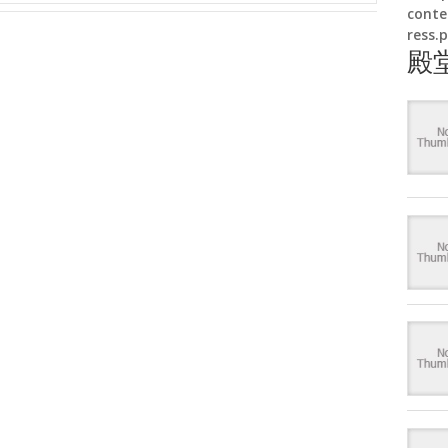
conte
ress.
殿