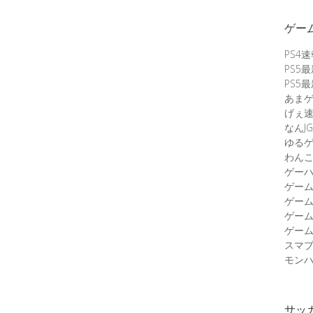
ゲー
PS4
PS5
PS5
あま
げぇ
なんJG
ゆる
わん
ゲーハ
ゲー
ゲー
ゲー
ゲーム
スマ
モンハ
サッ