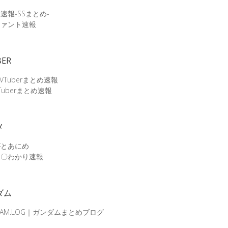
速報-SSまとめ-
ファント速報
BER
 VTuberまとめ速報
Tuberまとめ速報
メ
がとあにめ
メ〇わかり速報
ダム
DAM.LOG｜ガンダムまとめブログ