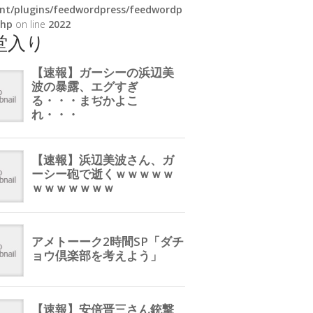
nt/plugins/feedwordpress/feedwordp
php
on line
2022
堂入り