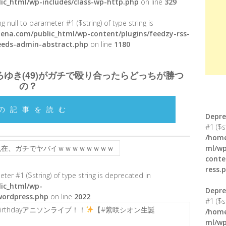
ic_html/wp-includes/class-wp-http.php
on line
329
g null to parameter #1 ($string) of type string is
ena.com/public_html/wp-content/plugins/feedzy-rss-
feeds-admin-abstract.php
on line
1180
 ひろゆき(49)がガチで殴り合ったらどっちが勝つ
の？
の記事を読む
Depre
#1 ($s
/home
の現在、ガチでヤバイｗｗｗｗｗｗｗｗ
ml/wp
conte
ress.
meter #1 ($string) of type string is deprecated in
ic_html/wp-
Depre
wordpress.php
on line
2022
#1 ($s
irthdayアニソンライブ！！
【#紫咲シオン生誕
/home
ml/wp