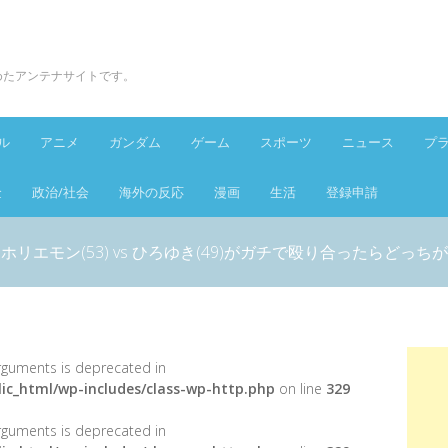
とめたアンテナサイトです。
ル
アニメ
ガンダム
ゲーム
スポーツ
ニュース
プ
金
政治/社会
海外の反応
漫画
生活
登録申請
ホリエモン(53) vs ひろゆき(49)がガチで殴り合ったらどっち
 arguments is deprecated in
ic_html/wp-includes/class-wp-http.php
on line
329
 arguments is deprecated in