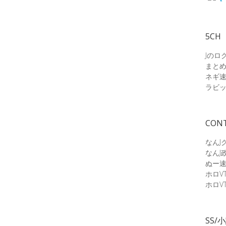
5CH
Jのロ
まと
ネギ
ラビ
CON
なんJ
なんJ
ぬー
ホロV
ホロV
SS/