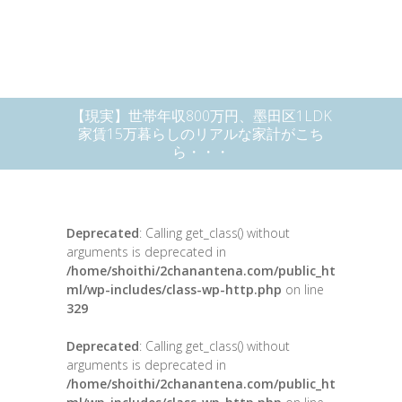
【現実】世帯年収800万円、墨田区1LDK
家賃15万暮らしのリアルな家計がこち
ら・・・
Deprecated
: Calling get_class() without
arguments is deprecated in
/home/shoithi/2chanantena.com/public_ht
ml/wp-includes/class-wp-http.php
on line
329
Deprecated
: Calling get_class() without
arguments is deprecated in
/home/shoithi/2chanantena.com/public_ht