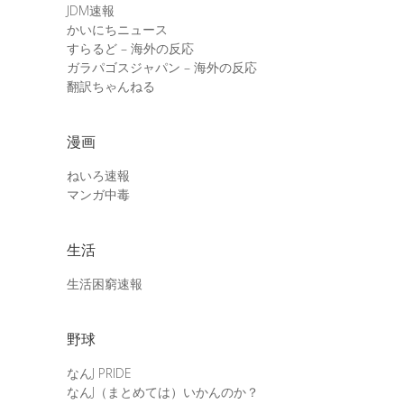
JDM速報
かいにちニュース
すらるど – 海外の反応
ガラパゴスジャパン – 海外の反応
翻訳ちゃんねる
漫画
ねいろ速報
マンガ中毒
生活
生活困窮速報
野球
なんJ PRIDE
なんJ（まとめては）いかんのか？