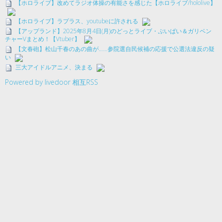
【ホロライブ】改めてラジオ体操の有能さを感じた【ホロライブ/hololive】
【ホロライブ】ラプラス、youtubeに許される
【アップランド】2025年8月4日(月)のどっとライブ・ぶいぱい＆ガリベン
チャーVまとめ！【Vtuber】
【文春砲】松山千春のあの曲が……参院選自民候補の応援で公選法違反の疑
い
三大アイドルアニメ、決まる
Powered by livedoor 相互RSS