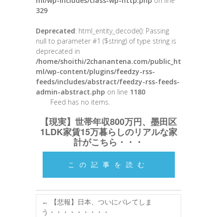
ml/wp-includes/class-wp-http.php
on line
329
Deprecated
: html_entity_decode(): Passing
null to parameter #1 ($string) of type string is
deprecated in
/home/shoithi/2chanantena.com/public_ht
ml/wp-content/plugins/feedzy-rss-
feeds/includes/abstract/feedzy-rss-feeds-
admin-abstract.php
on line
1180
Feed has no items.
【現実】世帯年収800万円、墨田区
1LDK家賃15万暮らしのリアルな家
計がこちら・・・
この記事を読む
←
【悲報】日本、ついにバレてしま
う・・・・・・・・・