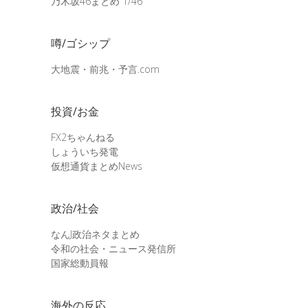
乃木坂46まとめ 1/46
噂/ゴシップ
大地震・前兆・予言.com
投資/お金
FX2ちゃんねる
しょういち発電
仮想通貨まとめNews
政治/社会
なんJ政治ネタまとめ
令和の社会・ニュース発信所
国家総動員報
海外の反応