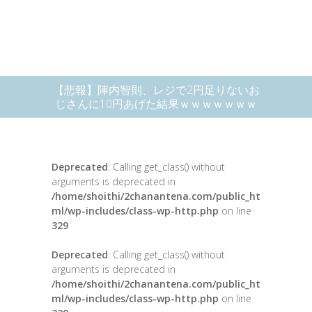
【悲報】陣内智則、レジで2円足りないお
じさんに10円あげた結果ｗｗｗｗｗｗｗ
Deprecated
: Calling get_class() without
arguments is deprecated in
/home/shoithi/2chanantena.com/public_ht
ml/wp-includes/class-wp-http.php
on line
329
Deprecated
: Calling get_class() without
arguments is deprecated in
/home/shoithi/2chanantena.com/public_ht
ml/wp-includes/class-wp-http.php
on line