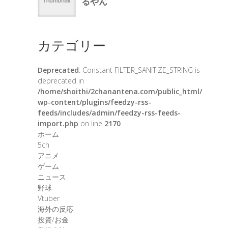
カテゴリー
Deprecated
: Constant FILTER_SANITIZE_STRING is
deprecated in
/home/shoithi/2chanantena.com/public_html/
wp-content/plugins/feedzy-rss-
feeds/includes/admin/feedzy-rss-feeds-
import.php
on line
2170
ホーム
5ch
アニメ
ゲーム
ニュース
野球
Vtuber
海外の反応
投資/お金