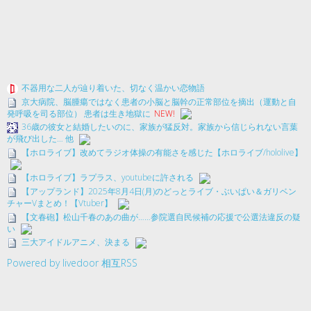
不器用な二人が辿り着いた、切なく温かい恋物語
京大病院、脳腫瘍ではなく患者の小脳と脳幹の正常部位を摘出（運動と自
発呼吸を司る部位） 患者は生き地獄に
NEW!
36歳の彼女と結婚したいのに、家族が猛反対。家族から信じられない言葉
が飛び出した… 他
【ホロライブ】改めてラジオ体操の有能さを感じた【ホロライブ/hololive】
【ホロライブ】ラプラス、youtubeに許される
【アップランド】2025年8月4日(月)のどっとライブ・ぶいぱい＆ガリベン
チャーVまとめ！【Vtuber】
【文春砲】松山千春のあの曲が……参院選自民候補の応援で公選法違反の疑
い
三大アイドルアニメ、決まる
Powered by livedoor 相互RSS