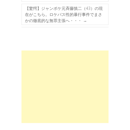
【驚愕】ジャンポケ元斉藤慎二（43）の現
在がこちら。ロケバス性的暴行事件でまさ
かの徹底的な無罪主張へ・・・
→