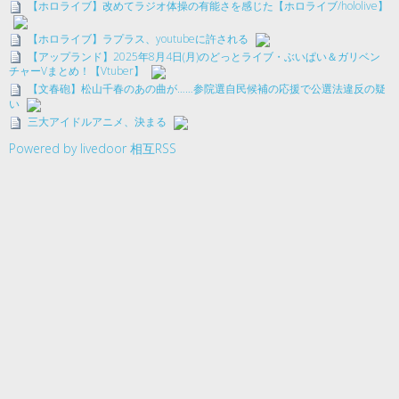
【ホロライブ】改めてラジオ体操の有能さを感じた【ホロライブ/hololive】
【ホロライブ】ラプラス、youtubeに許される
【アップランド】2025年8月4日(月)のどっとライブ・ぶいぱい＆ガリベン
チャーVまとめ！【Vtuber】
【文春砲】松山千春のあの曲が……参院選自民候補の応援で公選法違反の疑
い
三大アイドルアニメ、決まる
Powered by livedoor 相互RSS