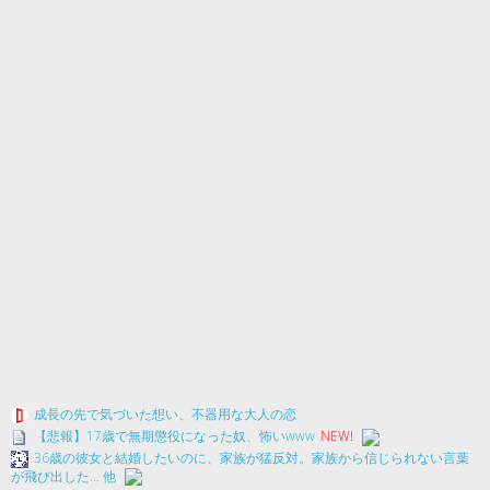
成長の先で気づいた想い、不器用な大人の恋
【悲報】17歳で無期懲役になった奴、怖いwww
NEW!
36歳の彼女と結婚したいのに、家族が猛反対。家族から信じられない言葉
が飛び出した… 他