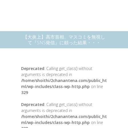
【大炎上】高市首相、マスコミを無視し
て『SNS発信』に頼った結果・・・
Deprecated
: Calling get_class() without
arguments is deprecated in
/home/shoithi/2chanantena.com/public_ht
ml/wp-includes/class-wp-http.php
on line
329
Deprecated
: Calling get_class() without
arguments is deprecated in
/home/shoithi/2chanantena.com/public_ht
ml/wp-includes/class-wp-http.php
on line