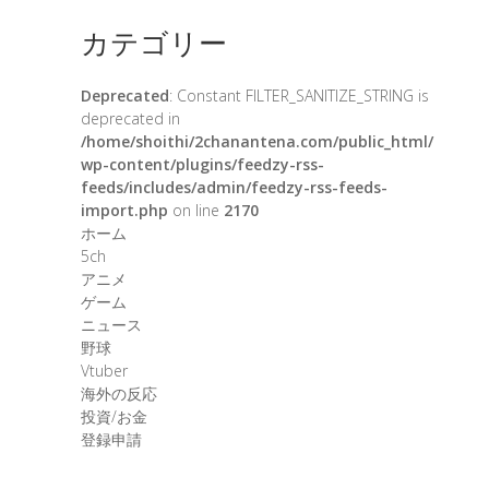
カテゴリー
Deprecated
: Constant FILTER_SANITIZE_STRING is
deprecated in
/home/shoithi/2chanantena.com/public_html/
wp-content/plugins/feedzy-rss-
feeds/includes/admin/feedzy-rss-feeds-
import.php
on line
2170
ホーム
5ch
アニメ
ゲーム
ニュース
野球
Vtuber
海外の反応
投資/お金
登録申請