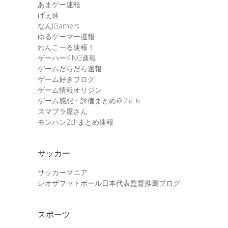
あまゲー速報
げぇ速
なんJGamers
ゆるゲーマー遅報
わんこーる速報！
ゲーハーKING速報
ゲームだらだら速報
ゲーム好きブログ
ゲーム情報オリジン
ゲーム感想・評価まとめ＠2ｃｈ
スマブラ屋さん
モンハン2chまとめ速報
サッカー
サッカーマニア
レオザフットボール日本代表監督推薦ブログ
スポーツ