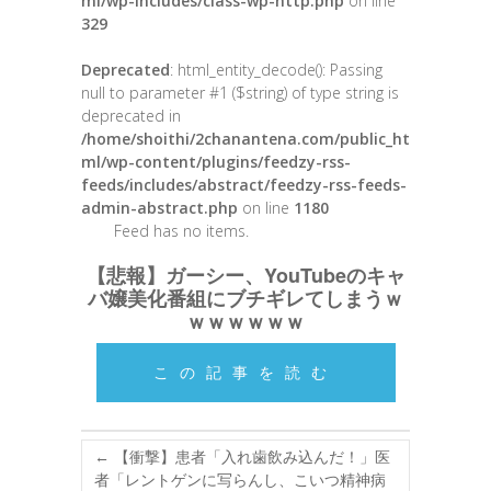
ml/wp-includes/class-wp-http.php
on line
329
Deprecated
: html_entity_decode(): Passing
null to parameter #1 ($string) of type string is
deprecated in
/home/shoithi/2chanantena.com/public_ht
ml/wp-content/plugins/feedzy-rss-
feeds/includes/abstract/feedzy-rss-feeds-
admin-abstract.php
on line
1180
Feed has no items.
【悲報】ガーシー、YouTubeのキャ
バ嬢美化番組にブチギレてしまうｗ
ｗｗｗｗｗｗ
この記事を読む
←
【衝撃】患者「入れ歯飲み込んだ！」医
者「レントゲンに写らんし、こいつ精神病