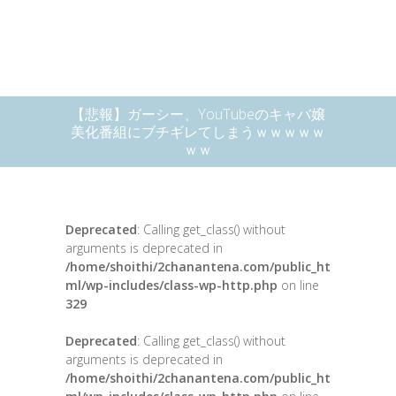
【悲報】ガーシー、YouTubeのキャバ嬢
美化番組にブチギレてしまうｗｗｗｗｗ
ｗｗ
Deprecated
: Calling get_class() without
arguments is deprecated in
/home/shoithi/2chanantena.com/public_ht
ml/wp-includes/class-wp-http.php
on line
329
Deprecated
: Calling get_class() without
arguments is deprecated in
/home/shoithi/2chanantena.com/public_ht