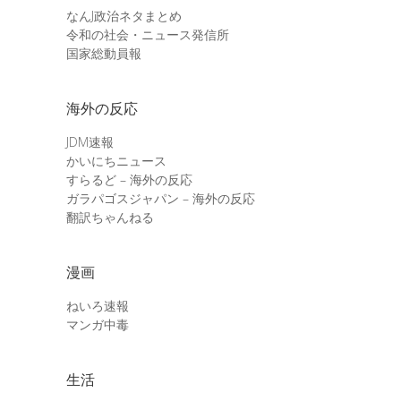
なんJ政治ネタまとめ
令和の社会・ニュース発信所
国家総動員報
海外の反応
JDM速報
かいにちニュース
すらるど – 海外の反応
ガラパゴスジャパン – 海外の反応
翻訳ちゃんねる
漫画
ねいろ速報
マンガ中毒
生活