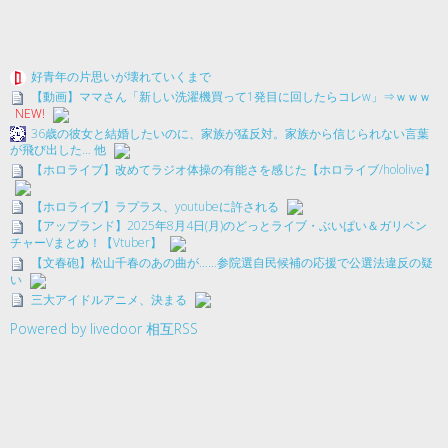
好青年の片思いが壊れていくまで
【動画】ママさん「新しい洗濯機買って1発目に回したらコレw」⇒ｗｗｗ
NEW!
36歳の彼女と結婚したいのに、家族が猛反対。家族から信じられない言葉
が飛び出した… 他
【ホロライブ】改めてラジオ体操の有能さを感じた【ホロライブ/hololive】
【ホロライブ】ラプラス、youtubeに許される
【アップランド】2025年8月4日(月)のどっとライブ・ぶいぱい＆ガリベン
チャーVまとめ！【Vtuber】
【文春砲】松山千春のあの曲が……参院選自民候補の応援で公選法違反の疑
い
三大アイドルアニメ、決まる
Powered by livedoor 相互RSS