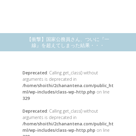
【衝撃】国家公務員さん、ついに『一
線』を超えてしまった結果・・・
Deprecated
: Calling get_class() without
arguments is deprecated in
/home/shoithi/2chanantena.com/public_ht
ml/wp-includes/class-wp-http.php
on line
329
Deprecated
: Calling get_class() without
arguments is deprecated in
/home/shoithi/2chanantena.com/public_ht
ml/wp-includes/class-wp-http.php
on line