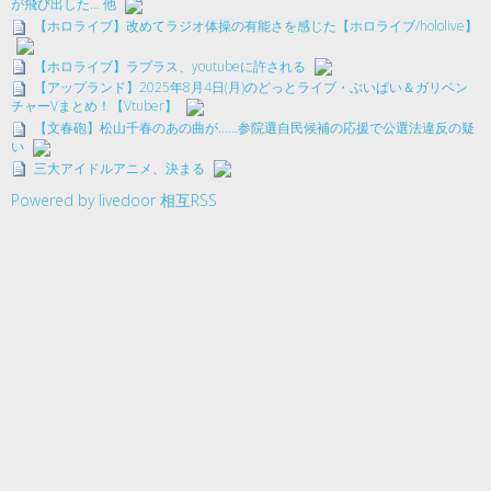
が飛び出した… 他
【ホロライブ】改めてラジオ体操の有能さを感じた【ホロライブ/hololive】
【ホロライブ】ラプラス、youtubeに許される
【アップランド】2025年8月4日(月)のどっとライブ・ぶいぱい＆ガリベン
チャーVまとめ！【Vtuber】
【文春砲】松山千春のあの曲が……参院選自民候補の応援で公選法違反の疑
い
三大アイドルアニメ、決まる
Powered by livedoor 相互RSS