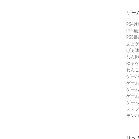
ゲー
PS4
PS5
PS5
あま
げぇ
なんJG
ゆる
わん
ゲーハ
ゲー
ゲー
ゲー
ゲーム
スマ
モンハ
サッ