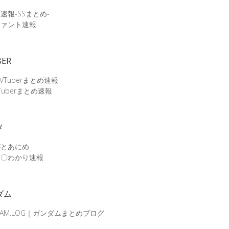
速報-SSまとめ-
ファント速報
BER
 VTuberまとめ速報
Tuberまとめ速報
メ
がとあにめ
メ〇わかり速報
ダム
DAM.LOG｜ガンダムまとめブログ