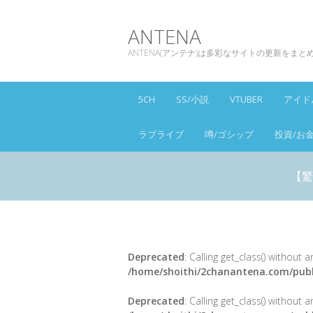
ANTENA
ANTENA(アンテナ)は多彩なサイトの更新をま
5CH
SS/小説
VTUBER
アイド
ラブライブ
噂/ゴシップ
投資/お
【驚
Deprecated
: Calling get_class() without
/home/shoithi/2chanantena.com/publ
Deprecated
: Calling get_class() without