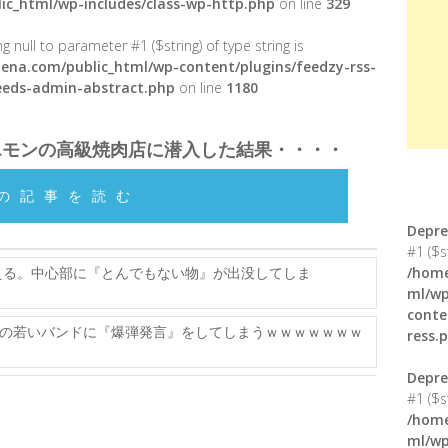
ic_html/wp-includes/class-wp-http.php
on line
329
g null to parameter #1 ($string) of type string is
ena.com/public_html/wp-content/plugins/feedzy-rss-
feeds-admin-abstract.php
on line
1180
エモンの高級焼肉店に潜入した結果・・・・
の記事を読む
Depre
#1 ($s
える。中心部に『とんでもない物』が出没してしま
/home
ml/wp
conte
の若いバンドに『爆弾発言』をしてしまうｗｗｗｗｗｗｗ
ress.
Depre
#1 ($s
/home
ml/wp