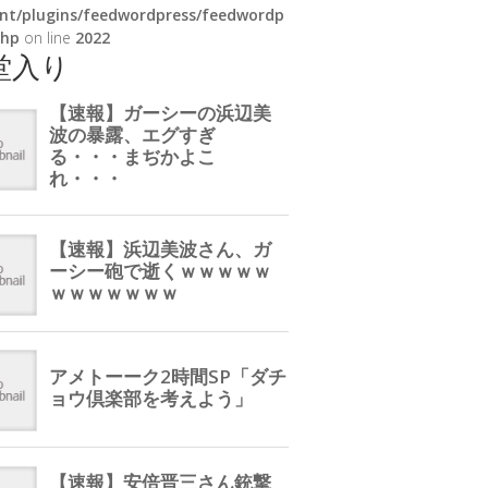
nt/plugins/feedwordpress/feedwordp
php
on line
2022
堂入り