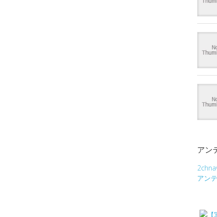
アン
2chna
アン