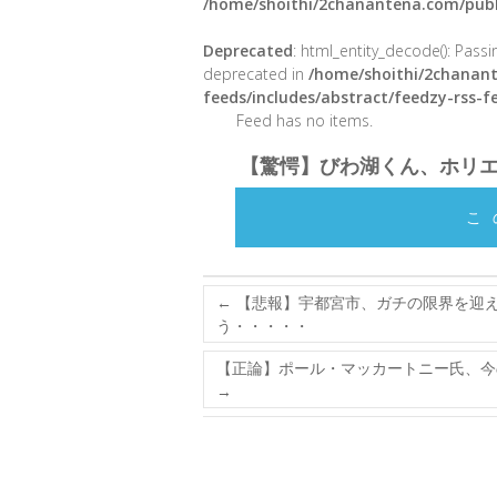
/home/shoithi/2chanantena.com/publ
Deprecated
: html_entity_decode(): Passin
deprecated in
/home/shoithi/2chanant
feeds/includes/abstract/feedzy-rss-
Feed has no items.
【驚愕】びわ湖くん、ホリ
こ
←
【悲報】宇都宮市、ガチの限界を迎
う・・・・・
【正論】ポール・マッカートニー氏、今
→