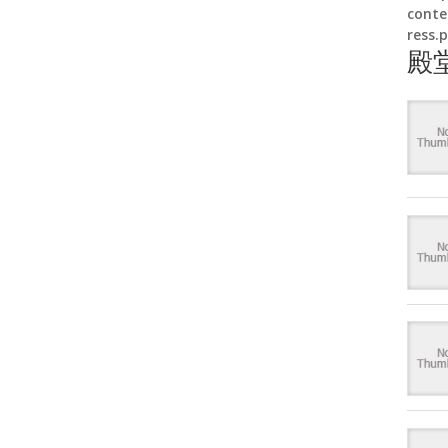
conte
ress.
殿