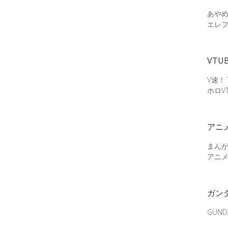
あやめ
エレ
VTU
V速！
ホロV
アニ
まん
アニ
ガン
GUN