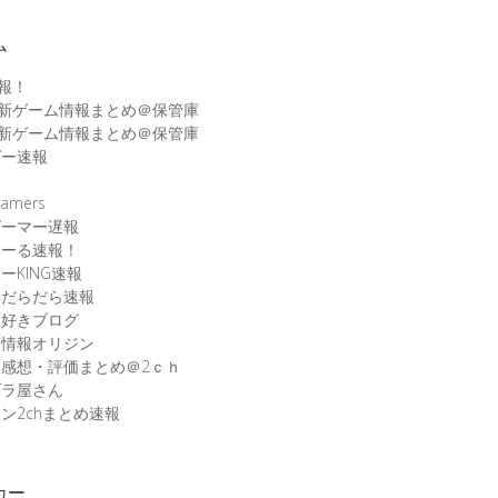
ム
速報！
最新ゲーム情報まとめ＠保管庫
最新ゲーム情報まとめ＠保管庫
ゲー速報
速
amers
ゲーマー遅報
こーる速報！
ーKING速報
ムだらだら速報
ム好きブログ
ム情報オリジン
感想・評価まとめ＠2ｃｈ
ブラ屋さん
ン2chまとめ速報
カー