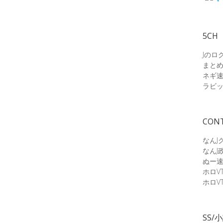
5CH
Jのロ
まと
ネギ
ラビ
CON
なんJ
なんJ
ぬー
ホロV
ホロV
SS/