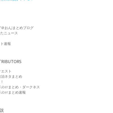
グ＠おんJまとめブログ
めたニュース
速
ット速報
TRIBUTORS
クエスト
政治ネタまとめ
速！
Tuberまとめ・ダークネス
Tuberまとめ速報
小説