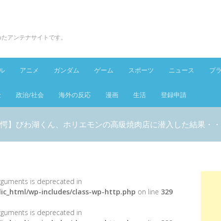
とめたアンテナサイトです。
ル
アニメ
ガンダム
ゲーム
スポーツ
ニュース
プ
金
政治/社会
海外の反応
漫画
生活
登録申請
愕】びわ湖くん、ホリエモンの高級焼肉店に潜入した結果・・
 arguments is deprecated in
ic_html/wp-includes/class-wp-http.php
on line
329
 arguments is deprecated in