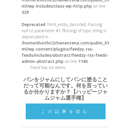
ml/wp-includes/class-wp-http.php
on line
329
Deprecated
: html_entity_decode(): Passing
null to parameter #1 ($string) of type string is
deprecated in
/home/shoithi/2chanantena.com/public_ht
ml/wp-content/plugins/feedzy-rss-
feeds/includes/abstract/feedzy-rss-feeds-
admin-abstract.php
on line
1180
Feed has no items.
パンをジャムにしてパンに塗ること
だって可能なんです。何を言ってい
るか分かりますか？【ハッピージャ
ムジャム選手権】
この記事を読む