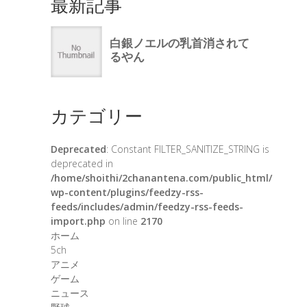
最新記事
カテゴリー
Deprecated
: Constant FILTER_SANITIZE_STRING is
deprecated in
/home/shoithi/2chanantena.com/public_html/
wp-content/plugins/feedzy-rss-
feeds/includes/admin/feedzy-rss-feeds-
import.php
on line
2170
ホーム
5ch
アニメ
ゲーム
ニュース