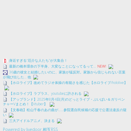
身近すぎる“厄介な人たち”が大集合！
最新の橋本環奈の下半身、大変なことになってるって...
NEW!
36歳の彼女と結婚したいのに、家族が猛反対。家族から信じられない言葉
が飛び出した… 他
【ホロライブ】改めてラジオ体操の有能さを感じた【ホロライブ/hololive】
【ホロライブ】ラプラス、youtubeに許される
【アップランド】2025年8月4日(月)のどっとライブ・ぶいぱい＆ガリベン
チャーVまとめ！【Vtuber】
【文春砲】松山千春のあの曲が……参院選自民候補の応援で公選法違反の疑
い
三大アイドルアニメ、決まる
Powered by livedoor 相互RSS