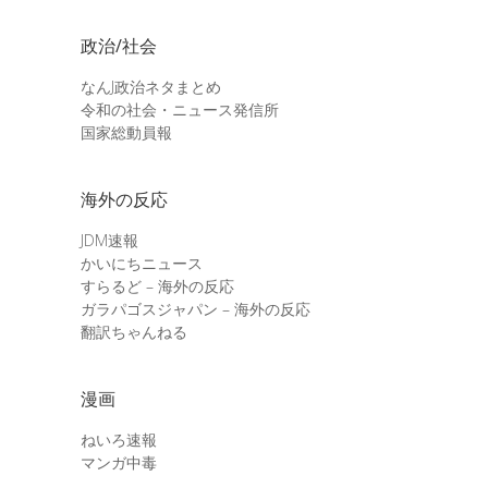
政治/社会
なんJ政治ネタまとめ
令和の社会・ニュース発信所
国家総動員報
海外の反応
JDM速報
かいにちニュース
すらるど – 海外の反応
ガラパゴスジャパン – 海外の反応
翻訳ちゃんねる
漫画
ねいろ速報
マンガ中毒