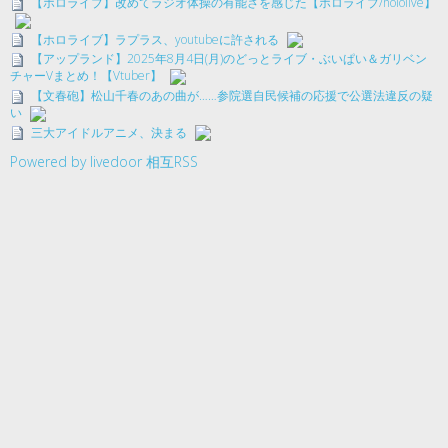
【ホロライブ】改めてラジオ体操の有能さを感じた【ホロライブ/hololive】
【ホロライブ】ラプラス、youtubeに許される
【アップランド】2025年8月4日(月)のどっとライブ・ぶいぱい＆ガリベン
チャーVまとめ！【Vtuber】
【文春砲】松山千春のあの曲が……参院選自民候補の応援で公選法違反の疑
い
三大アイドルアニメ、決まる
Powered by livedoor 相互RSS