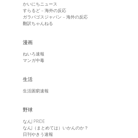
かいにちニュース
すらるど – 海外の反応
ガラパゴスジャパン – 海外の反応
翻訳ちゃんねる
漫画
ねいろ速報
マンガ中毒
生活
生活困窮速報
野球
なんJ PRIDE
なんJ（まとめては）いかんのか？
日刊やきう速報