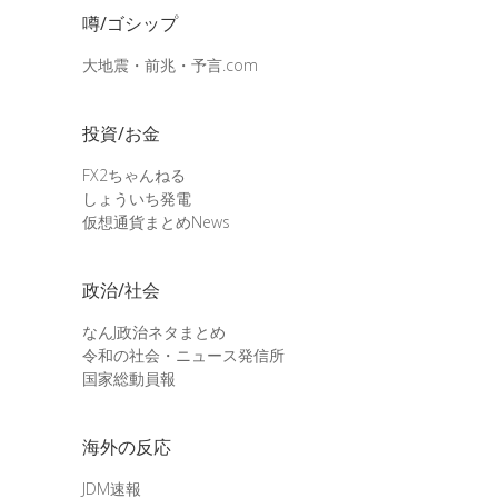
噂/ゴシップ
大地震・前兆・予言.com
投資/お金
FX2ちゃんねる
しょういち発電
仮想通貨まとめNews
政治/社会
なんJ政治ネタまとめ
令和の社会・ニュース発信所
国家総動員報
海外の反応
JDM速報