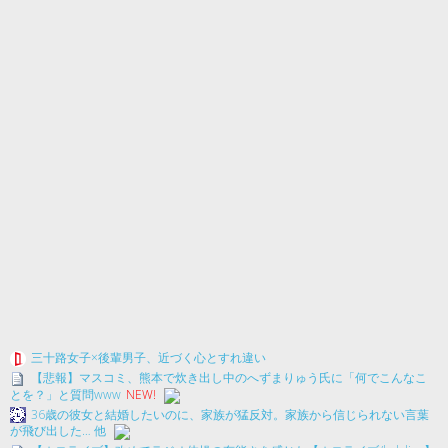
三十路女子×後輩男子、近づく心とすれ違い
【悲報】マスコミ、熊本で炊き出し中のへずまりゅう氏に「何でこんなこ
とを？」と質問www
NEW!
36歳の彼女と結婚したいのに、家族が猛反対。家族から信じられない言葉
が飛び出した… 他