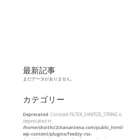
最新記事
まだデータがありません。
カテゴリー
Deprecated
: Constant FILTER_SANITIZE_STRING is
deprecated in
/home/shoithi/2chanantena.com/public_html/
wp-content/plugins/feedzy-rss-