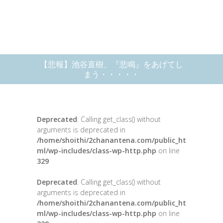
【悲報】池谷直樹、『悲鳴』をあげてし
まう・・・・・
Deprecated
: Calling get_class() without
arguments is deprecated in
/home/shoithi/2chanantena.com/public_ht
ml/wp-includes/class-wp-http.php
on line
329
Deprecated
: Calling get_class() without
arguments is deprecated in
/home/shoithi/2chanantena.com/public_ht
ml/wp-includes/class-wp-http.php
on line