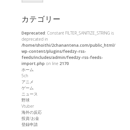
カテゴリー
Deprecated
: Constant FILTER_SANITIZE_STRING is
deprecated in
/home/shoithi/2chanantena.com/public_html/
wp-content/plugins/feedzy-rss-
feeds/includes/admin/feedzy-rss-feeds-
import.php
on line
2170
ホーム
5ch
アニメ
ゲーム
ニュース
野球
Vtuber
海外の反応
投資/お金
登録申請