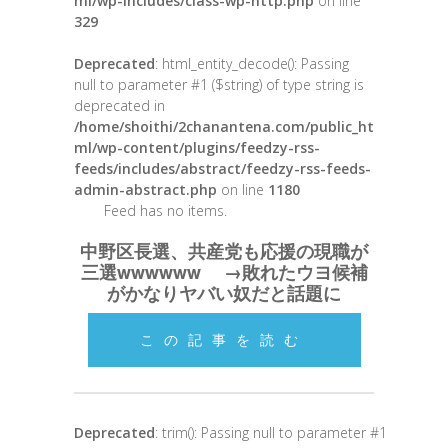
ml/wp-includes/class-wp-http.php
on line
329
Deprecated
: html_entity_decode(): Passing
null to parameter #1 ($string) of type string is
deprecated in
/home/shoithi/2chanantena.com/public_ht
ml/wp-content/plugins/feedzy-rss-
feeds/includes/abstract/feedzy-rss-feeds-
admin-abstract.php
on line
1180
Feed has no items.
中野区長選、共産党も応援の現職が
三選wwwwww →敗れたウヨ候補
がかなりヤバい奴だと話題に
この記事を読む
Deprecated
: trim(): Passing null to parameter #1