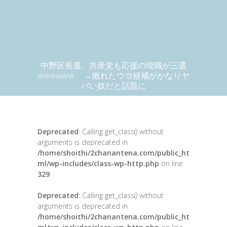
中野区長選、共産党も応援の現職が三選
wwwwww →敗れたウヨ候補がかなりヤ
バい奴だと話題に
Deprecated
: Calling get_class() without
arguments is deprecated in
/home/shoithi/2chanantena.com/public_ht
ml/wp-includes/class-wp-http.php
on line
329
Deprecated
: Calling get_class() without
arguments is deprecated in
/home/shoithi/2chanantena.com/public_ht