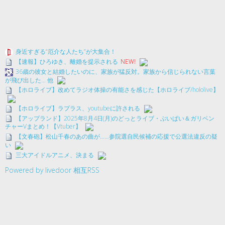
身近すぎる“厄介な人たち”が大集合！
【速報】ひろゆき、離婚を提示される
NEW!
36歳の彼女と結婚したいのに、家族が猛反対。家族から信じられない言葉
が飛び出した… 他
【ホロライブ】改めてラジオ体操の有能さを感じた【ホロライブ/hololive】
【ホロライブ】ラプラス、youtubeに許される
【アップランド】2025年8月4日(月)のどっとライブ・ぶいぱい＆ガリベン
チャーVまとめ！【Vtuber】
【文春砲】松山千春のあの曲が……参院選自民候補の応援で公選法違反の疑
い
三大アイドルアニメ、決まる
Powered by livedoor 相互RSS