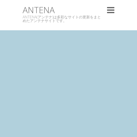
ANTENA
ANTENA(アンテナ)は多彩なサイトの更新をまと
めたアンテナサイトです。