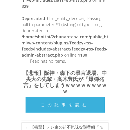
ml/wp-includes/class-wp-http.php
on line
329
Deprecated
: html_entity_decode(): Passing
null to parameter #1 ($string) of type string is
deprecated in
/home/shoithi/2chanantena.com/public_ht
ml/wp-content/plugins/feedzy-rss-
feeds/includes/abstract/feedzy-rss-feeds-
admin-abstract.php
on line
1180
Feed has no items.
【悲報】阪神・森下の暴言退場、中
央大の先輩・高木豊氏が『爆弾発
言』をしてしまうｗｗｗｗｗｗｗｗ
ｗ
この記事を読む
←
【衝撃】テレ東の超不気味な謎番組『※