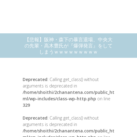
【悲報】阪神・森下の暴言退場、中央大
の先輩・高木豊氏が『爆弾発言』をして
しまうｗｗｗｗｗｗｗｗｗ
Deprecated
: Calling get_class() without
arguments is deprecated in
/home/shoithi/2chanantena.com/public_ht
ml/wp-includes/class-wp-http.php
on line
329
Deprecated
: Calling get_class() without
arguments is deprecated in
/home/shoithi/2chanantena.com/public_ht