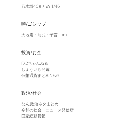
乃木坂46まとめ 1/46
噂/ゴシップ
大地震・前兆・予言.com
投資/お金
FX2ちゃんねる
しょういち発電
仮想通貨まとめNews
政治/社会
なんJ政治ネタまとめ
令和の社会・ニュース発信所
国家総動員報