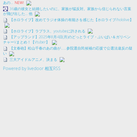
あの...
NEW!
36歳の彼女と結婚したいのに、家族が猛反対。家族から信じられない言葉
が飛び出した… 他
【ホロライブ】改めてラジオ体操の有能さを感じた【ホロライブ/hololive】
【ホロライブ】ラプラス、youtubeに許される
【アップランド】2025年8月4日(月)のどっとライブ・ぶいぱい＆ガリベン
チャーVまとめ！【Vtuber】
【文春砲】松山千春のあの曲が……参院選自民候補の応援で公選法違反の疑
い
三大アイドルアニメ、決まる
Powered by livedoor 相互RSS