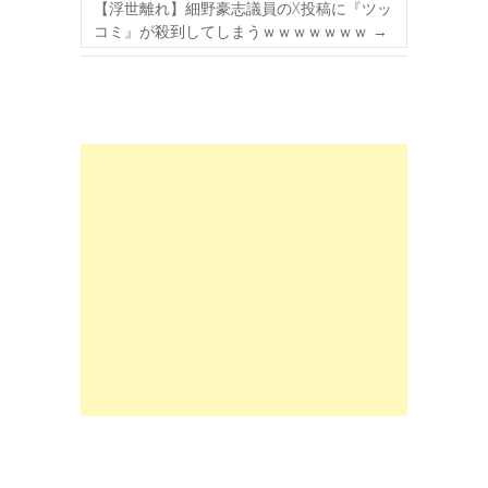
【浮世離れ】細野豪志議員のX投稿に『ツッ
コミ』が殺到してしまうｗｗｗｗｗｗｗ
→