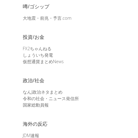
噂/ゴシップ
大地震・前兆・予言.com
投資/お金
FX2ちゃんねる
しょういち発電
仮想通貨まとめNews
政治/社会
なんJ政治ネタまとめ
令和の社会・ニュース発信所
国家総動員報
海外の反応
JDM速報