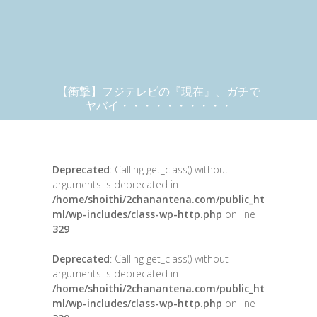
【衝撃】フジテレビの『現在』、ガチで
ヤバイ・・・・・・・・・・
Deprecated
: Calling get_class() without
arguments is deprecated in
/home/shoithi/2chanantena.com/public_ht
ml/wp-includes/class-wp-http.php
on line
329
Deprecated
: Calling get_class() without
arguments is deprecated in
/home/shoithi/2chanantena.com/public_ht
ml/wp-includes/class-wp-http.php
on line