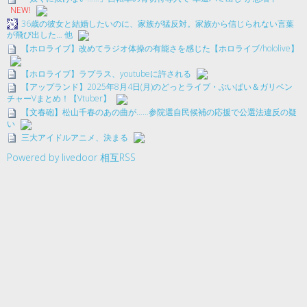
NEW!
36歳の彼女と結婚したいのに、家族が猛反対。家族から信じられない言葉
が飛び出した… 他
【ホロライブ】改めてラジオ体操の有能さを感じた【ホロライブ/hololive】
【ホロライブ】ラプラス、youtubeに許される
【アップランド】2025年8月4日(月)のどっとライブ・ぶいぱい＆ガリベン
チャーVまとめ！【Vtuber】
【文春砲】松山千春のあの曲が……参院選自民候補の応援で公選法違反の疑
い
三大アイドルアニメ、決まる
Powered by livedoor 相互RSS