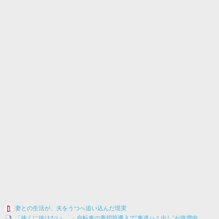
妻との生活が、夫をうつへ追い込んだ現実
「抜くに抜けない……」自転車の青切符導入で”車道ハミ出し”が急増中