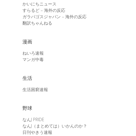
かいにちニュース
すらるど – 海外の反応
ガラパゴスジャパン – 海外の反応
翻訳ちゃんねる
漫画
ねいろ速報
マンガ中毒
生活
生活困窮速報
野球
なんJ PRIDE
なんJ（まとめては）いかんのか？
日刊やきう速報