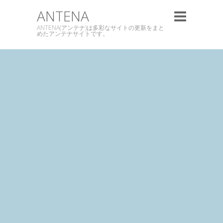
ANTENA
ANTENA(アンテナ)は多彩なサイトの更新をまと
めたアンテナサイトです。