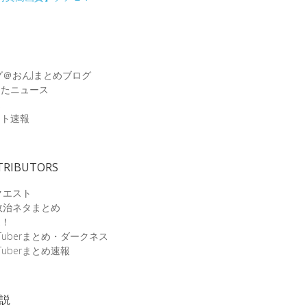
グ＠おんJまとめブログ
めたニュース
速
ット速報
TRIBUTORS
クエスト
政治ネタまとめ
速！
Tuberまとめ・ダークネス
Tuberまとめ速報
小説