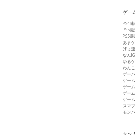
ゲー
PS4
PS5
PS5
あま
げぇ
なんJG
ゆる
わん
ゲーハ
ゲー
ゲー
ゲー
ゲーム
スマ
モンハ
サッ