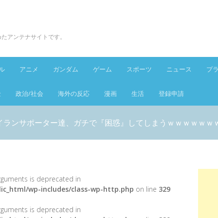
とめたアンテナサイトです。
ル
アニメ
ガンダム
ゲーム
スポーツ
ニュース
プ
金
政治/社会
海外の反応
漫画
生活
登録申請
イランサポーター達、ガチで『困惑』してしまうｗｗｗｗｗｗ
 arguments is deprecated in
ic_html/wp-includes/class-wp-http.php
on line
329
 arguments is deprecated in