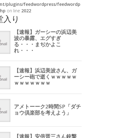
nt/plugins/feedwordpress/feedwordp
php
on line
2022
堂入り