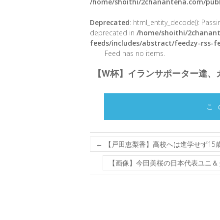
/home/shoithi/2chanantena.com/publ
Deprecated
: html_entity_decode(): Passin
deprecated in
/home/shoithi/2chanant
feeds/includes/abstract/feedzy-rss-
Feed has no items.
【W杯】イランサポーター達、
こ
←
【戸田恵梨香】高校へは進学せず15
【画像】今田美桜の日本代表ユニ＆