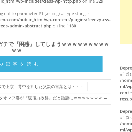
ic_html/wp-includes/class-wp-http.php
on line
329
g null to parameter #1 ($string) of type string is
ena.com/public_html/wp-content/plugins/feedzy-rss-
feeds-admin-abstract.php
on line
1180
ガチで『困惑』してしまうｗｗｗｗｗｗｗｗｗ
ｗｗ
の記事を読む
Depre
#1 ($s
/home
歳で上京、背中を押した父親の言葉とは・・・
ml/wp
conte
タオマフ姿が『破壊力抜群』だと話題にｗｗｗｗｗｗｗ
→
ress.
Depre
#1 ($s
/home
ml/wp