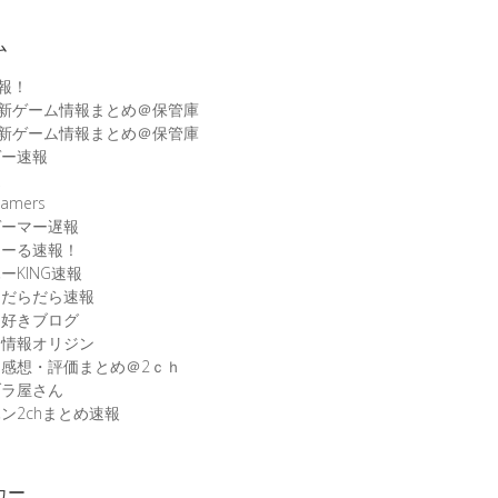
ム
速報！
最新ゲーム情報まとめ＠保管庫
最新ゲーム情報まとめ＠保管庫
ゲー速報
速
amers
ゲーマー遅報
こーる速報！
ーKING速報
ムだらだら速報
ム好きブログ
ム情報オリジン
感想・評価まとめ＠2ｃｈ
ブラ屋さん
ン2chまとめ速報
カー