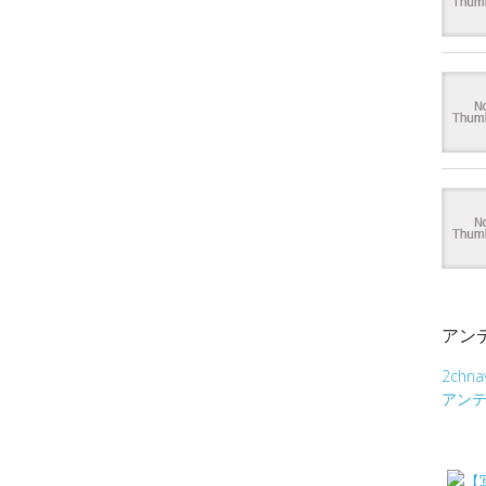
アン
2chna
アン