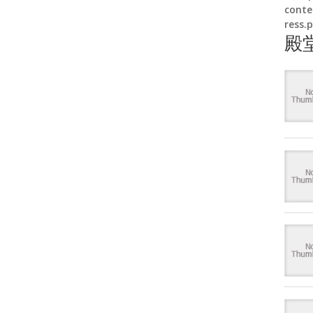
conte
ress.
殿