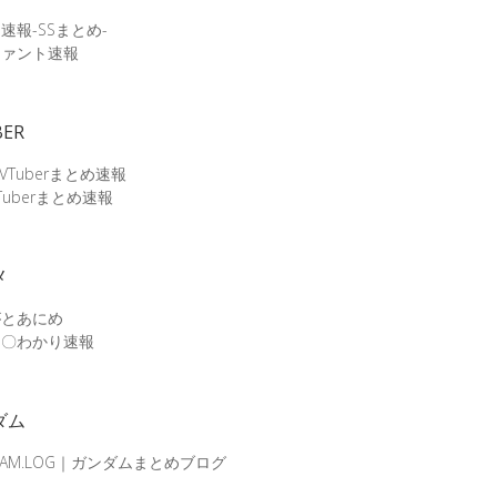
速報-SSまとめ-
ファント速報
BER
 VTuberまとめ速報
Tuberまとめ速報
メ
がとあにめ
メ〇わかり速報
ダム
DAM.LOG｜ガンダムまとめブログ