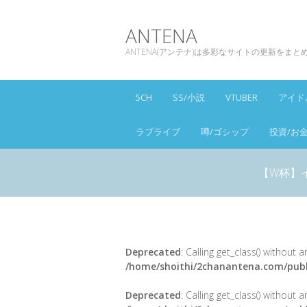
ANTENA
ANTENA(アンテナ)は多彩なサイトの更新をま
5CH
SS/小説
VTUBER
アイド
ラブライブ
噂/ゴシップ
投資/お
【W杯】
Deprecated
: Calling get_class() without
/home/shoithi/2chanantena.com/publ
Deprecated
: Calling get_class() without