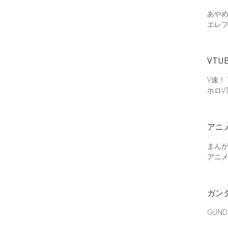
あやめ
エレ
VTU
V速！
ホロV
アニ
まん
アニ
ガン
GUN