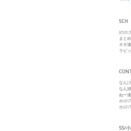
5CH
Jのロ
まと
ネギ
ラビ
CON
なんJ
なんJ
ぬー
ホロV
ホロV
SS/